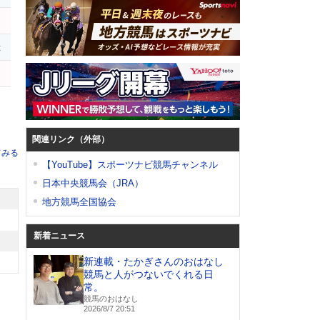
ナ
t
関連リンク（外部）
てみる
【YouTube】スポーツナビ競馬チャンネル
日本中央競馬会（JRA）
地方競馬全国協会
新着ニュース
新連載・たかぎさんのおはなし
競馬と人がつないでくれる日
常。
競馬のおはなし
2026/8/7 20:51