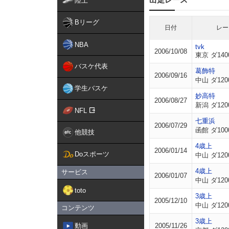
陸上
Bリーグ
日付
レー
NBA
tvk
2006/10/08
東京 ダ140
バスケ代表
葛飾特
2006/09/16
中山 ダ120
学生バスケ
妙高特
2006/08/27
新潟 ダ120
NFL
七重浜
2006/07/29
函館 ダ100
他競技
4歳上
2006/01/14
Doスポーツ
中山 ダ120
4歳上
サービス
2006/01/07
中山 ダ120
toto
3歳上
2005/12/10
中山 ダ120
コンテンツ
3歳上
動画
2005/11/26