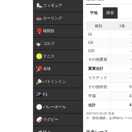
フィギュア
平地
障害
カーリング
種別
1着
格闘技
GI
-
GII
-
ゴルフ
GIII
-
テニス
その他重賞
-
重賞合計
-
卓球
リステッド
-
バドミントン
その他特別
0
F1
平場
4
合計
4
バレーボール
2007/5/3 00:00 更新
※「総合成績」はJRAのレー
ラグビー
出走レース