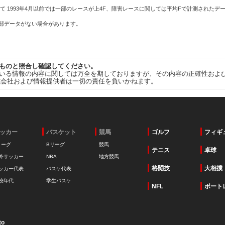
て 1993年4月以前では一部のレースが上4F、障害レースに関しては平均Fで計測されたデ
一部データがない場合があります。
ものと照合し確認してください。
いる情報の内容に関しては万全を期しておりますが、その内容の正確性およ
式会社および情報提供者は一切の責任を負いかねます。
ッカー
バスケット
競馬
ゴルフ
フィギ
リーグ
Bリーグ
競馬
テニス
卓球
外サッカー
NBA
地方競馬
格闘技
大相撲
ッカー代表
バスケ代表
校年代
学生バスケ
NFL
ボート
to