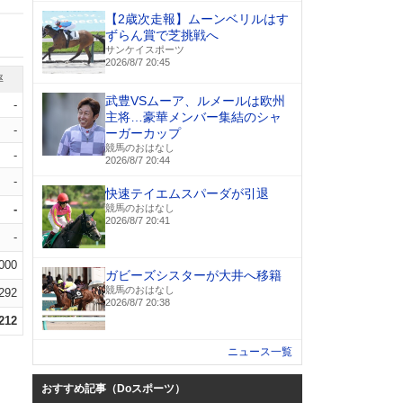
【2歳次走報】ムーンベリルはす
ずらん賞で芝挑戦へ
サンケイスポーツ
2026/8/7 20:45
率
武豊VSムーア、ルメールは欧州
-
主将…豪華メンバー集結のシャ
-
ーガーカップ
競馬のおはなし
-
2026/8/7 20:44
-
快速テイエムスパーダが引退
-
競馬のおはなし
2026/8/7 20:41
-
.000
ガビーズシスターが大井へ移籍
競馬のおはなし
.292
2026/8/7 20:38
.212
ニュース一覧
おすすめ記事（Doスポーツ）