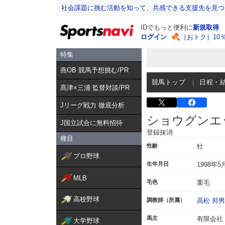
社会課題に挑む活動を知って、共感できる支援先を見つ
IDでもっと便利に
新規取得
ログイン
［おトク］10
特集
燕OB 競馬予想挑む/PR
競馬トップ
日程・
髙津×三浦 監督対談/PR
Jリーグ戦力 徹底分析
ショウグンエ
J国立試合に無料招待
登録抹消
種目
性齢
牡
プロ野球
生年月日
1998年5
MLB
毛色
栗毛
高校野球
調教師（所属）
高松 邦男
馬主
有限会社
大学野球