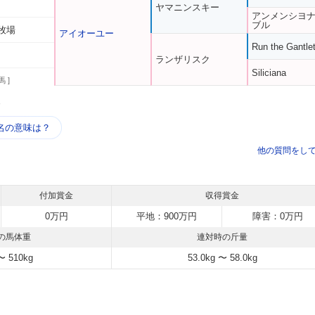
ヤマニンスキー
アンメンシヨ
ブル
牧場
アイオーユー
Run the Gantle
ランザリスク
Siliciana
馬 ]
う
名の意味は？
他の質問をし
付加賞金
収得賞金
0万円
平地：900万円
障害：0万円
の馬体重
連対時の斤量
〜 510kg
53.0kg 〜 58.0kg