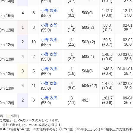
(3.7)
(+0.1)
37.8
0m 14頭
(55.0)
小野 次郎
3
1:12.7
12-12
4
8
500(0)
(8.1)
(+0.8)
37.0
0m 16頭
(55.0)
小野 次郎
1
58.3
02-01
1
8
500(-2)
(1.4)
(-0.2)
35.2
0m 12頭
(55.0)
小野 次郎
1
59.5
02-02
2
10
502(+2)
(2.2)
(+0.7)
36.0
0m 12頭
(55.0)
小野 次郎
1
1:48.5
03-03-03
4
2
500(-4)
(2.2)
(+0.6)
38.6
0m 13頭
(55.0)
小野 次郎
1
1:48.3
01-01-01
3
5
504(0)
(1.9)
(+0.4)
39.4
0m 13頭
(55.0)
小野 次郎
4
1:47.8
02-02-02
4
11
504(+12)
(8.0)
(+0.4)
38.9
0m 13頭
(55.0)
小野 次郎
3
1:01.7
09-04
2
3
492
(7.1)
(+0.8)
36.7
0m 12頭
(53.0)
:2着
:3着 ]
走成績」はJRAのレースのみとなります。
方、海外で出走したレースの成績となります。
g減
:3kg減
:4kg減（※女性騎手のみ）
:2kg減（※5年以上、又は101勝以上の女性騎手