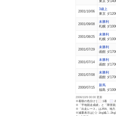
東京 ダ140
3歳上
2001/10/06
東京 ダ120
未勝利
2001/09/08
札幌 ダ100
未勝利
2001/08/25
札幌 ダ100
未勝利
2001/07/29
函館 ダ170
未勝利
2001/07/14
函館 ダ170
未勝利
2001/07/08
函館 ダ170
新馬
2000/07/15
福島 ダ100
2006/10/9 00:00 更新
※着順の色分け [
:1着
※「平地競走成績」と「障害競
※「出走レース」はJRA、地
※減量表示は[
:1kg減
:2k