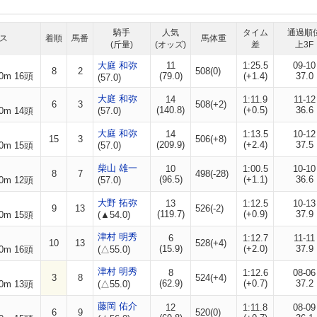
騎手
人気
タイム
通過順
ス
着順
馬番
馬体重
(斤量)
(オッズ)
差
上3F
大庭 和弥
11
1:25.5
09-10
8
2
508(0)
0m 16頭
(79.0)
(+1.4)
37.0
(57.0)
大庭 和弥
14
1:11.9
11-12
6
3
508(+2)
(140.8)
(+0.5)
36.6
0m 14頭
(57.0)
大庭 和弥
14
1:13.5
10-12
15
3
506(+8)
(209.9)
(+2.4)
37.5
0m 15頭
(57.0)
柴山 雄一
10
1:00.5
10-10
8
7
498(-28)
(96.5)
(+1.1)
36.6
0m 12頭
(57.0)
大野 拓弥
13
1:12.5
10-13
9
13
526(-2)
(119.7)
(+0.9)
37.9
0m 15頭
(▲54.0)
津村 明秀
6
1:12.7
11-11
10
13
528(+4)
(15.9)
(+2.0)
37.9
0m 16頭
(△55.0)
津村 明秀
8
1:12.6
08-06
3
8
524(+4)
(62.9)
(+0.7)
37.2
0m 13頭
(△55.0)
藤岡 佑介
12
1:11.8
08-09
6
9
520(0)