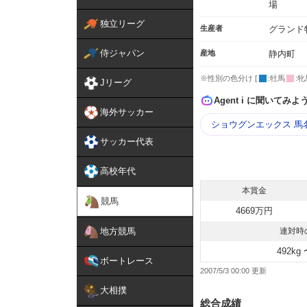
場
独立リーグ
生産者
グランド
侍ジャパン
産地
静内町
※性別の色分け [
:牡馬
:牝
Jリーグ
Agent i に聞いてみよ
海外サッカー
ショウグンエックス 馬
サッカー代表
高校年代
本賞金
競馬
4669万円
地方競馬
連対時
492kg 
ボートレース
2007/5/3 00:00
大相撲
総合成績