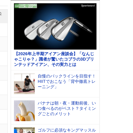
位
【2026年上半期アイアン座談会】「なんじ
ゃこりゃ？」識者が驚いたコブラの3Dプリ
ンテッドアイアン、その実力とは
自慢のバックラインを目指す！
HIITでおこなう「背中徹底トレ
ーニング」
バナナは朝・夜・運動前後、い
つ食べるのがベスト？タイミン
グごとのメリット
ゴルフに必須なキングマッスル