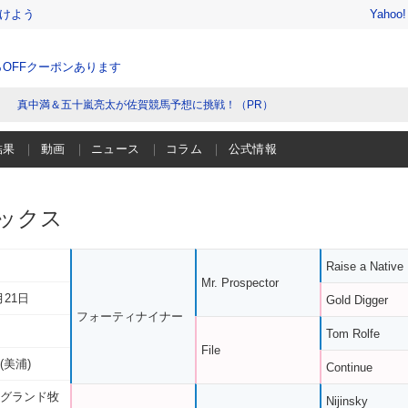
けよう
Yahoo
％OFFクーポンあります
真中満＆五十嵐亮太が佐賀競馬予想に挑戦！（PR）
結果
動画
ニュース
コラム
公式情報
ックス
Raise a Native
Mr. Prospector
月21日
Gold Digger
フォーティナイナー
Tom Rolfe
File
(美浦)
Continue
 グランド牧
Nijinsky