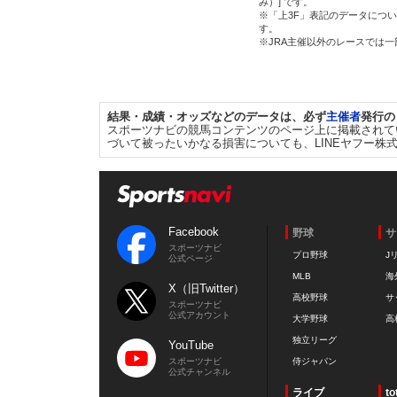
み）] です。
※「上3F」表記のデータについ
す。
※JRA主催以外のレースでは
結果・成績・オッズなどのデータは、必ず
主催者
発行の
スポーツナビの競馬コンテンツのページ上に掲載されて
づいて被ったいかなる損害についても、LINEヤフー株
Facebook
野球
サ
スポーツナビ
プロ野球
J
公式ページ
MLB
海
X（旧Twitter）
高校野球
サ
スポーツナビ
公式アカウント
大学野球
高
独立リーグ
YouTube
スポーツナビ
侍ジャパン
公式チャンネル
ライブ
to