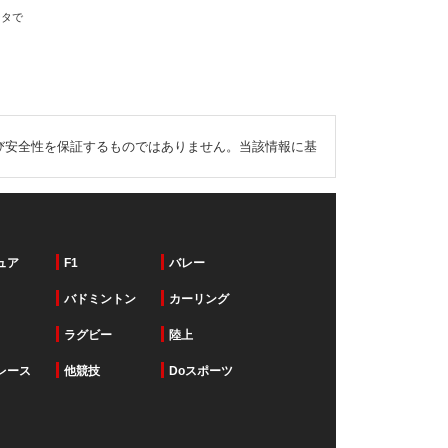
ータで
び安全性を保証するものではありません。当該情報に基
ュア
F1
バレー
バドミントン
カーリング
ラグビー
陸上
レース
他競技
Doスポーツ