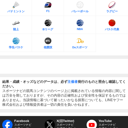
F1
バドミントン
バレーボール
ラグビー
NBA
陸上
Bリーグ
バスケ代表
学生バスケ
他競技
Doスポーツ
結果・成績・オッズなどのデータは、必ず
主催者
発行のものと照合し確認してく
ださい。
スポーツナビの競馬コンテンツのページ上に掲載されている情報の内容に関して
は万全を期しておりますが、その内容の正確性および安全性を保証するものでは
ありません。当該情報に基づいて被ったいかなる損害についても、LINEヤフー
株式会社および情報提供者は一切の責任を負いかねます。
Facebook
X(旧Twitter)
YouTube
スポーツナビ
スポーツナビ
スポーツナビ