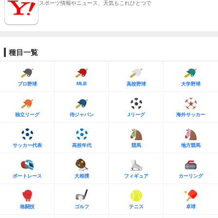
スポーツ情報やニュース、天気もこれひとつで
種目一覧
MLB
プロ野球
高校野球
大学野球
独立リーグ
侍ジャパン
Jリーグ
海外サッカー
サッカー代表
高校年代
競馬
地方競馬
ボートレース
大相撲
フィギュア
カーリング
格闘技
ゴルフ
テニス
卓球