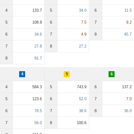
4
133.7
5
34.0
6
11.5
5
108.8
6
7.5
7
9.2
6
34.6
7
4.9
8
45.7
7
27.8
8
27.2
8
91.7
4
5
6
4
584.3
5
743.9
6
137.2
5
123.6
6
52.0
7
7.0
6
78.5
7
38.6
8
36.0
7
56.0
8
100.6