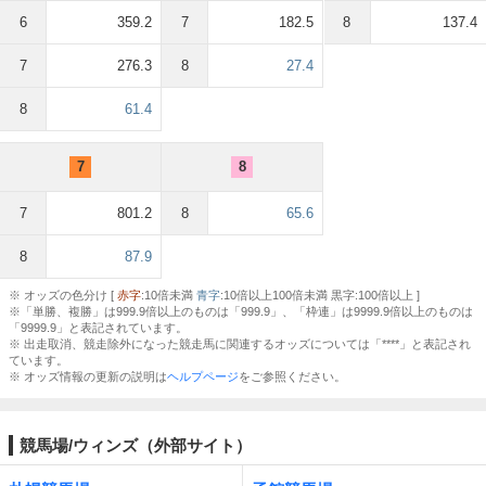
6
359.2
7
182.5
8
137.4
7
276.3
8
27.4
8
61.4
7
8
7
801.2
8
65.6
8
87.9
※ オッズの色分け [
赤字
:10倍未満
青字
:10倍以上100倍未満 黒字:100倍以上 ]
※「単勝、複勝」は999.9倍以上のものは「999.9」、「枠連」は9999.9倍以上のものは
「9999.9」と表記されています。
※ 出走取消、競走除外になった競走馬に関連するオッズについては「****」と表記され
ています。
※ オッズ情報の更新の説明は
ヘルプページ
をご参照ください。
競馬場/ウィンズ（外部サイト）