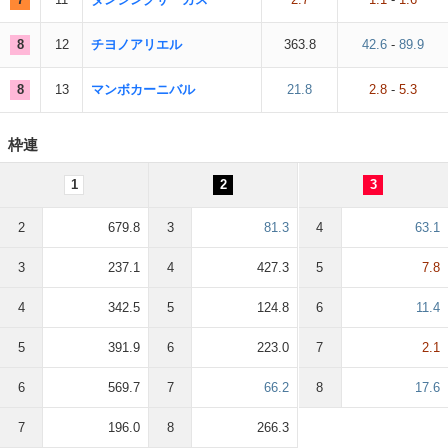
8
12
チヨノアリエル
363.8
42.6
-
89.9
8
13
マンボカーニバル
21.8
2.8
-
5.3
枠連
1
2
3
2
679.8
3
81.3
4
63.1
3
237.1
4
427.3
5
7.8
4
342.5
5
124.8
6
11.4
5
391.9
6
223.0
7
2.1
6
569.7
7
66.2
8
17.6
7
196.0
8
266.3