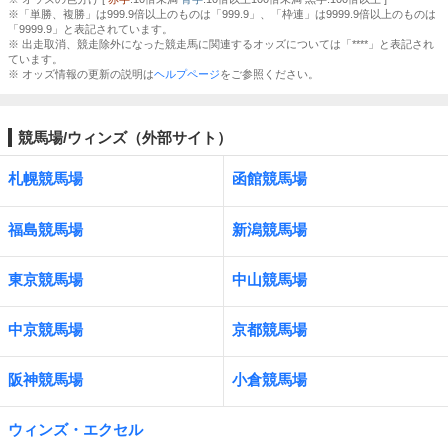
※「単勝、複勝」は999.9倍以上のものは「999.9」、「枠連」は9999.9倍以上のものは
「9999.9」と表記されています。
※ 出走取消、競走除外になった競走馬に関連するオッズについては「****」と表記され
ています。
※ オッズ情報の更新の説明は
ヘルプページ
をご参照ください。
競馬場/ウィンズ（外部サイト）
札幌競馬場
函館競馬場
福島競馬場
新潟競馬場
東京競馬場
中山競馬場
中京競馬場
京都競馬場
阪神競馬場
小倉競馬場
ウィンズ・エクセル