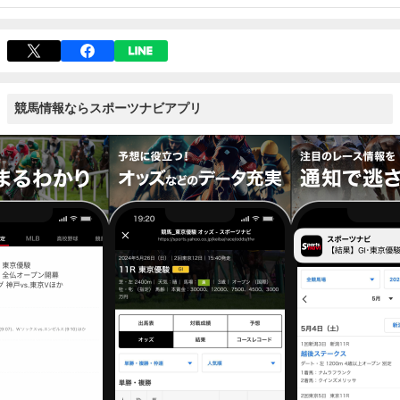
競馬情報ならスポーツナビアプリ