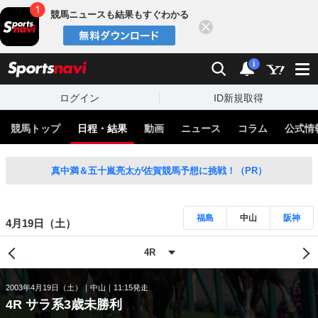
競馬ニュースも結果もすぐわかる
閉じる
スポーツナビ
検索
通知
i
ログイン
ID新規取得
競馬トップ
日程・結果
動画
ニュース
コラム
公式情
真中満＆五十嵐亮太が佐賀競馬予想に挑戦！（PR）
福島
中山
阪神
4月19日（土）
2003年4月19日（土）
中山
11:15発走
4R サラ系3歳未勝利