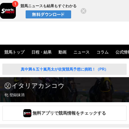
競馬ニュースも結果もすぐわかる
閉じる
競馬トップ
日程・結果
動画
ニュース
コラム
公式情
真中満＆五十嵐亮太が佐賀競馬予想に挑戦！（PR）
イタリアカンコウ
牝 登録抹消
無料アプリで競馬情報をチェックする