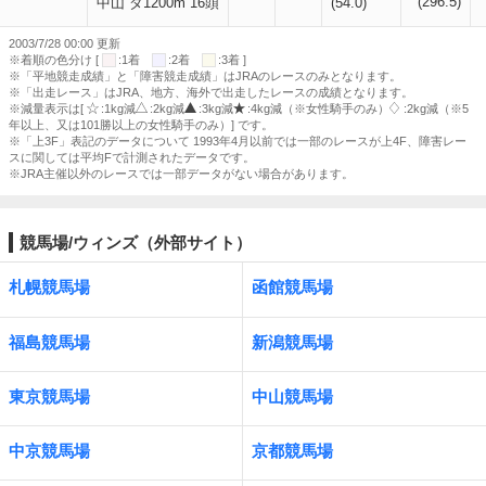
(296.5)
中山 ダ1200m 16頭
(54.0)
2003/7/28 00:00 更新
※着順の色分け [
:1着
:2着
:3着 ]
※「平地競走成績」と「障害競走成績」はJRAのレースのみとなります。
※「出走レース」はJRA、地方、海外で出走したレースの成績となります。
※減量表示は[
:1kg減
:2kg減
:3kg減
:4kg減（※女性騎手のみ）
:2kg減（※5
年以上、又は101勝以上の女性騎手のみ）] です。
※「上3F」表記のデータについて 1993年4月以前では一部のレースが上4F、障害レー
スに関しては平均Fで計測されたデータです。
※JRA主催以外のレースでは一部データがない場合があります。
競馬場/ウィンズ（外部サイト）
札幌競馬場
函館競馬場
福島競馬場
新潟競馬場
東京競馬場
中山競馬場
中京競馬場
京都競馬場