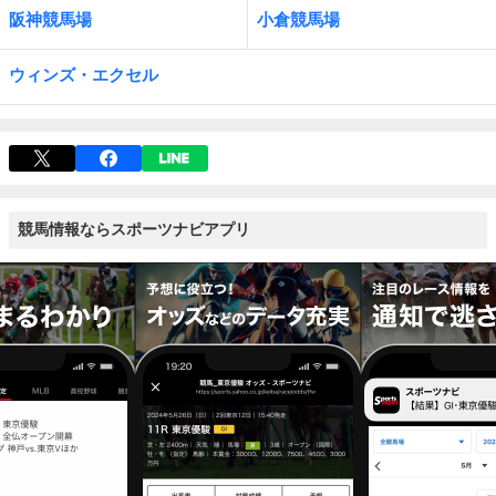
阪神競馬場
小倉競馬場
ウィンズ・エクセル
競馬情報ならスポーツナビアプリ