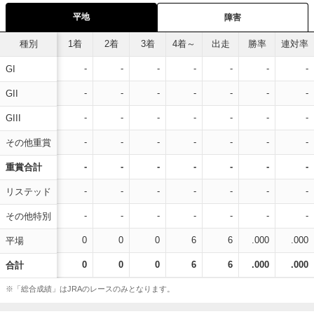
平地
障害
種別
1着
2着
3着
4着～
出走
勝率
連対率
-
-
-
-
-
-
-
GI
-
-
-
-
-
-
-
GII
-
-
-
-
-
-
-
GIII
-
-
-
-
-
-
-
その他重賞
-
-
-
-
-
-
-
重賞合計
-
-
-
-
-
-
-
リステッド
-
-
-
-
-
-
-
その他特別
0
0
0
6
6
.000
.000
平場
0
0
0
6
6
.000
.000
合計
※「総合成績」はJRAのレースのみとなります。