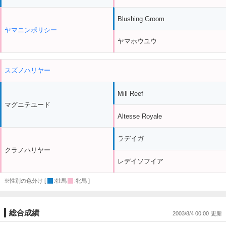
Blushing Groom
ヤマニンポリシー
ヤマホウユウ
スズノハリヤー
Mill Reef
マグニテユード
Altesse Royale
ラデイガ
クラノハリヤー
レデイソフイア
※性別の色分け [
:牡馬
:牝馬 ]
総合成績
2003/8/4 00:00