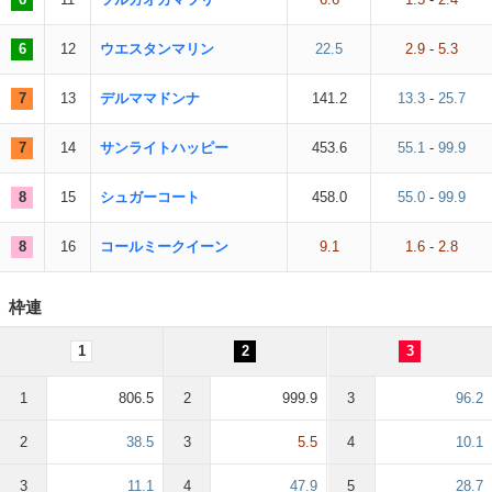
6
12
ウエスタンマリン
22.5
2.9
-
5.3
7
13
デルママドンナ
141.2
13.3
-
25.7
7
14
サンライトハッピー
453.6
55.1
-
99.9
8
15
シュガーコート
458.0
55.0
-
99.9
8
16
コールミークイーン
9.1
1.6
-
2.8
枠連
1
2
3
1
806.5
2
999.9
3
96.2
2
38.5
3
5.5
4
10.1
3
11.1
4
47.9
5
28.7