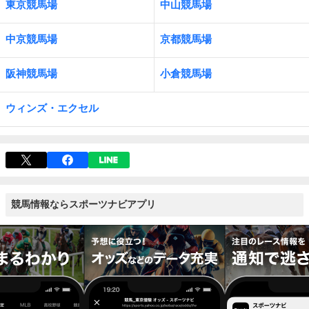
東京競馬場
中山競馬場
中京競馬場
京都競馬場
阪神競馬場
小倉競馬場
ウィンズ・エクセル
競馬情報ならスポーツナビアプリ