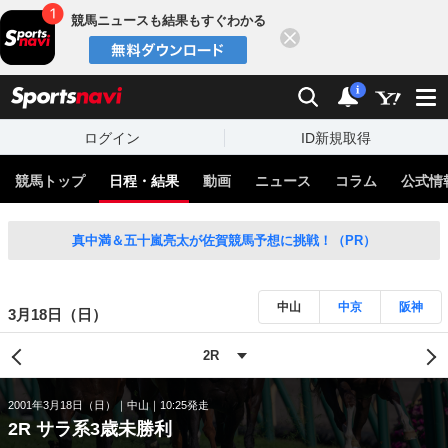
競馬ニュースも結果もすぐわかる
閉じる
スポーツナビ
検索
通知
i
ログイン
ID新規取得
競馬トップ
日程・結果
動画
ニュース
コラム
公式情
真中満＆五十嵐亮太が佐賀競馬予想に挑戦！（PR）
中山
中京
阪神
3月18日（日）
2001年3月18日（日）
中山
10:25発走
2R サラ系3歳未勝利