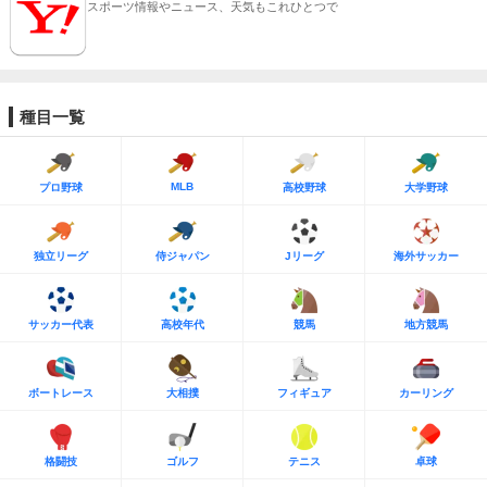
スポーツ情報やニュース、天気もこれひとつで
種目一覧
MLB
プロ野球
高校野球
大学野球
独立リーグ
侍ジャパン
Jリーグ
海外サッカー
サッカー代表
高校年代
競馬
地方競馬
ボートレース
大相撲
フィギュア
カーリング
格闘技
ゴルフ
テニス
卓球