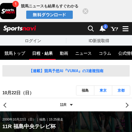
競馬ニュースも結果もすぐわかる
閉じる
スポーツナビ
検索
通知
i
ログイン
ID新規取得
競馬トップ
日程・結果
動画
ニュース
コラム
公式情
【連載】競馬予想AI『VUMA』の3連複指南
福島
東京
京都
10月22日（日）
2000年10月22日（日）
福島
15:25発走
11R 福島中央テレビ杯