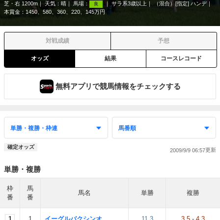
芝・右 1200m
天気：
晴
馬場：
サラ系3歳以上
（混合）[指定] ハンデ
良
本賞金：1450、580、360、220、145万円
対戦成績
予想
オッズ
結果
コースレコード
無料アプリで競馬情報をチェックする
確定オッズ
2009/9/9 06:57
単勝・複勝
枠
馬
馬名
単勝
複勝
番
番
1
1
イーグルバクシンオ
11.3
3.5
-
4.3