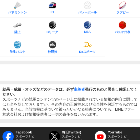
F1
バドミントン
バレーボール
ラグビー
NBA
陸上
Bリーグ
バスケ代表
学生バスケ
他競技
Doスポーツ
結果・成績・オッズなどのデータは、必ず
主催者
発行のものと照合し確認してく
ださい。
スポーツナビの競馬コンテンツのページ上に掲載されている情報の内容に関して
は万全を期しておりますが、その内容の正確性および安全性を保証するものでは
ありません。当該情報に基づいて被ったいかなる損害についても、LINEヤフー
株式会社および情報提供者は一切の責任を負いかねます。
Facebook
X(旧Twitter)
YouTube
スポーツナビ
スポーツナビ
スポーツナビ