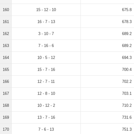
160
15 - 12 - 10
675.8
161
16 - 7 - 13
678.3
162
3 - 10 - 7
689.2
163
7 - 16 - 6
689.2
164
10 - 5 - 12
694.3
165
15 - 7 - 16
700.4
166
12 - 7 - 11
702.2
167
12 - 8 - 10
703.1
168
10 - 12 - 2
710.2
169
13 - 7 - 16
731.6
170
7 - 6 - 13
751.3