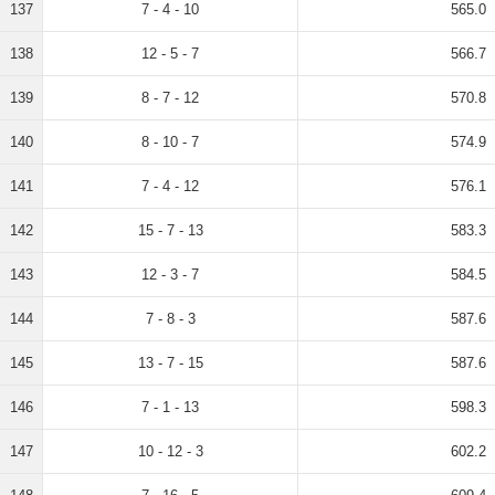
137
7 - 4 - 10
565.0
138
12 - 5 - 7
566.7
139
8 - 7 - 12
570.8
140
8 - 10 - 7
574.9
141
7 - 4 - 12
576.1
142
15 - 7 - 13
583.3
143
12 - 3 - 7
584.5
144
7 - 8 - 3
587.6
145
13 - 7 - 15
587.6
146
7 - 1 - 13
598.3
147
10 - 12 - 3
602.2