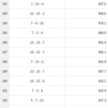
182
7 - 13 - 4
857.5
183
12 - 10 - 2
869.6
184
7 - 6 - 15
879.1
185
7 - 3 - 4
888.9
186
15 - 13 - 7
891.8
187
16 - 15 - 7
896.1
188
7 - 13 - 2
901.9
189
13 - 15 - 7
907.7
190
10 - 12 - 6
915.2
191
7 - 3 - 6
925.8
192
5 - 7 - 12
927.3