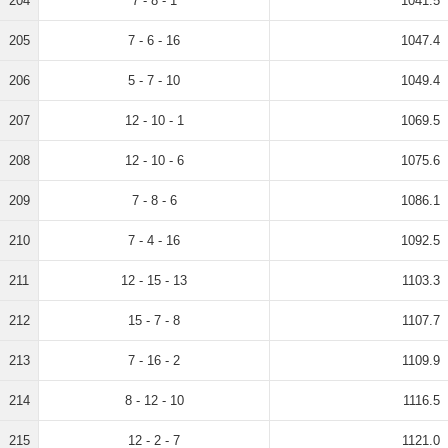
204
7 - 8 - 1
1041.5
205
7 - 6 - 16
1047.4
206
5 - 7 - 10
1049.4
207
12 - 10 - 1
1069.5
208
12 - 10 - 6
1075.6
209
7 - 8 - 6
1086.1
210
7 - 4 - 16
1092.5
211
12 - 15 - 13
1103.3
212
15 - 7 - 8
1107.7
213
7 - 16 - 2
1109.9
214
8 - 12 - 10
1116.5
215
12 - 2 - 7
1121.0