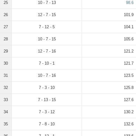
25
10 - 7 - 13
98.6
26
12 - 7 - 15
101.9
27
7 - 12 - 5
104.1
28
10 - 7 - 15
105.6
29
12 - 7 - 16
121.2
30
7 - 10 - 1
121.7
31
10 - 7 - 16
123.5
32
7 - 3 - 10
125.8
33
7 - 13 - 15
127.6
34
7 - 3 - 12
130.2
35
7 - 8 - 10
132.6