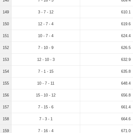
148
7 - 16 - 5
609.4
149
3 - 7 - 12
610.1
150
12 - 7 - 4
619.6
151
10 - 7 - 4
624.4
152
7 - 10 - 9
626.5
153
12 - 10 - 3
632.9
154
7 - 1 - 15
635.8
155
10 - 7 - 11
648.4
156
15 - 10 - 12
656.8
157
7 - 15 - 6
661.4
158
7 - 3 - 1
664.6
159
7 - 16 - 4
671.0