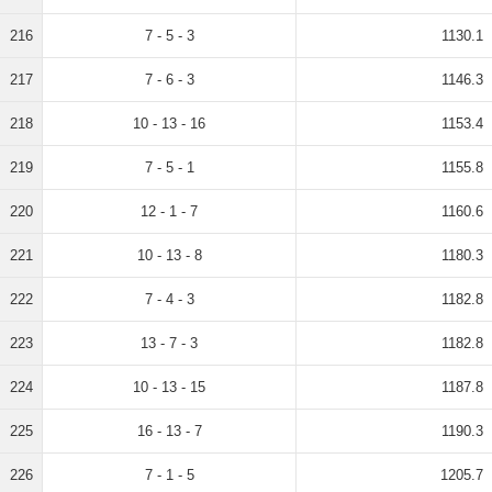
216
7 - 5 - 3
1130.1
217
7 - 6 - 3
1146.3
218
10 - 13 - 16
1153.4
219
7 - 5 - 1
1155.8
220
12 - 1 - 7
1160.6
221
10 - 13 - 8
1180.3
222
7 - 4 - 3
1182.8
223
13 - 7 - 3
1182.8
224
10 - 13 - 15
1187.8
225
16 - 13 - 7
1190.3
226
7 - 1 - 5
1205.7