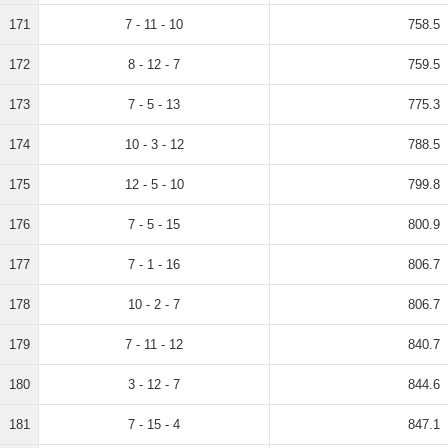
171
7 - 11 - 10
758.5
172
8 - 12 - 7
759.5
173
7 - 5 - 13
775.3
174
10 - 3 - 12
788.5
175
12 - 5 - 10
799.8
176
7 - 5 - 15
800.9
177
7 - 1 - 16
806.7
178
10 - 2 - 7
806.7
179
7 - 11 - 12
840.7
180
3 - 12 - 7
844.6
181
7 - 15 - 4
847.1