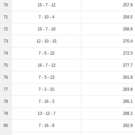
70
15 - 7 - 12
257.8
71
7 - 10 - 4
259.5
72
15 - 7 - 10
268.9
73
12 - 10 - 15
270.4
74
7 - 5 - 12
272.3
75
16 - 7 - 12
277.7
76
7 - 3 - 13
281.8
77
7 - 3 - 15
283.8
78
7 - 16 - 3
285.1
79
13 - 12 - 7
289.2
80
7 - 16 - 8
292.9