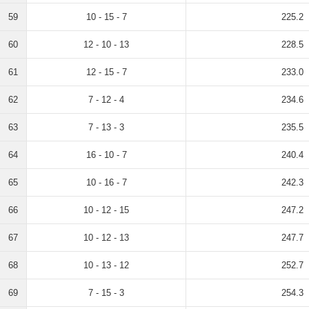
59
10 - 15 - 7
225.2
60
12 - 10 - 13
228.5
61
12 - 15 - 7
233.0
62
7 - 12 - 4
234.6
63
7 - 13 - 3
235.5
64
16 - 10 - 7
240.4
65
10 - 16 - 7
242.3
66
10 - 12 - 15
247.2
67
10 - 12 - 13
247.7
68
10 - 13 - 12
252.7
69
7 - 15 - 3
254.3