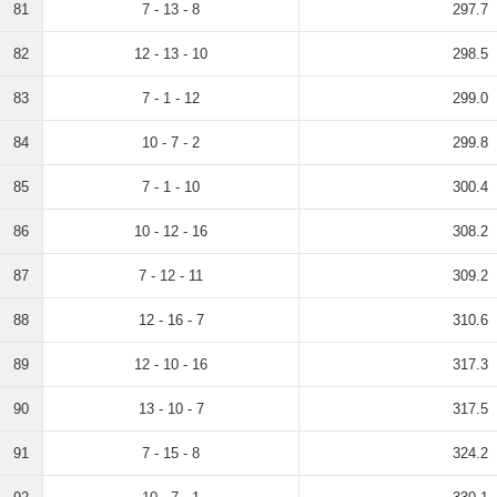
81
7 - 13 - 8
297.7
82
12 - 13 - 10
298.5
83
7 - 1 - 12
299.0
84
10 - 7 - 2
299.8
85
7 - 1 - 10
300.4
86
10 - 12 - 16
308.2
87
7 - 12 - 11
309.2
88
12 - 16 - 7
310.6
89
12 - 10 - 16
317.3
90
13 - 10 - 7
317.5
91
7 - 15 - 8
324.2