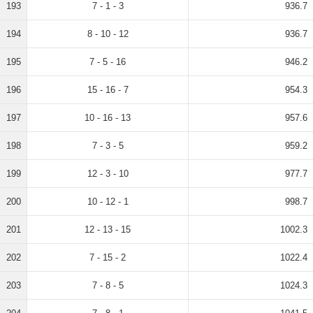
193
7 - 1 - 3
936.7
194
8 - 10 - 12
936.7
195
7 - 5 - 16
946.2
196
15 - 16 - 7
954.3
197
10 - 16 - 13
957.6
198
7 - 3 - 5
959.2
199
12 - 3 - 10
977.7
200
10 - 12 - 1
998.7
201
12 - 13 - 15
1002.3
202
7 - 15 - 2
1022.4
203
7 - 8 - 5
1024.3