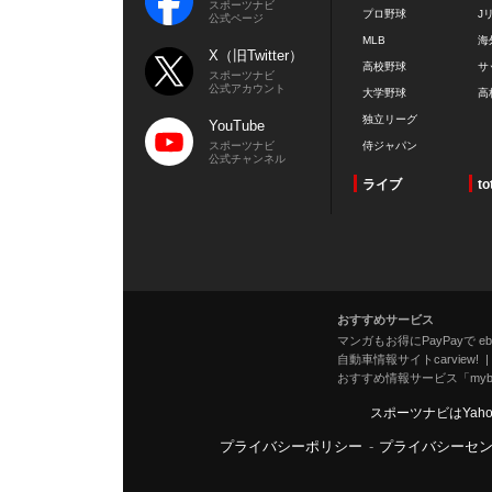
スポーツナビ
プロ野球
J
公式ページ
MLB
海
X（旧Twitter）
高校野球
サ
スポーツナビ
公式アカウント
大学野球
高
独立リーグ
YouTube
スポーツナビ
侍ジャパン
公式チャンネル
ライブ
to
おすすめサービス
マンガもお得にPayPayで eboo
自動車情報サイトcarview!
おすすめ情報サービス「mybe
スポーツナビはYah
プライバシーポリシー
-
プライバシーセ