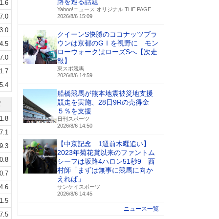
路を巡る話題
1.6
Yahoo!ニュース オリジナル THE PAGE
7.0
2026/8/6 15:09
3.0
クイーンS快勝のココナッツブラ
ウンは京都のGⅠを視野に モン
4.5
ローウォークはローズSへ【次走
7.0
報】
東スポ競馬
1.7
2026/8/6 14:59
5.4
船橋競馬が熊本地震被災地支援
競走を実施、28日9Rの売得金
ズ
５％を支援
1.8
日刊スポーツ
2026/8/6 14:50
7.1
【中京記念 1週前木曜追い】
9.3
2023年菊花賞以来のファントム
0.8
シーフは坂路4ハロン51秒9 西
村師「まずは無事に競馬に向か
0.7
えれば」
4.6
サンケイスポーツ
2026/8/6 14:45
1.5
ニュース一覧
7.5