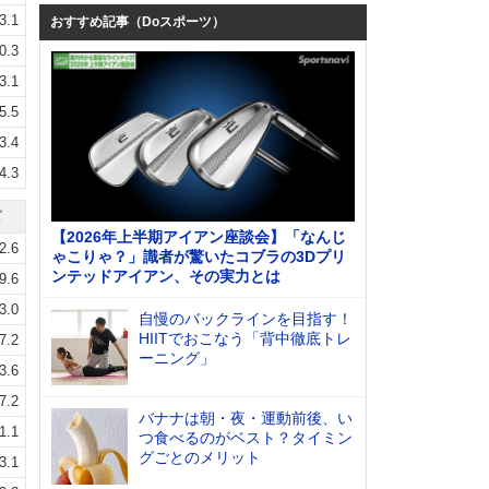
3.1
おすすめ記事（Doスポーツ）
0.3
3.1
5.5
3.4
4.3
ズ
【2026年上半期アイアン座談会】「なんじ
2.6
ゃこりゃ？」識者が驚いたコブラの3Dプリ
ンテッドアイアン、その実力とは
9.6
3.0
自慢のバックラインを目指す！
HIITでおこなう「背中徹底トレ
7.2
ーニング」
3.6
7.2
バナナは朝・夜・運動前後、い
1.1
つ食べるのがベスト？タイミン
グごとのメリット
3.1