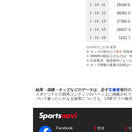
1 - 14 - 11
29184.6
1 - 14 - 12
46081.0
1 - 14 - 13
27360.6
1 - 14 - 15
16837.3
1 - 14 - 16
5242.7
2024/8/31 13:38 更新
※ オッズの色分け [
赤字
:10倍
※ 999999.9倍以上のものは「
※ 出走取消、競走除外になった
※ オッズ情報の更新の説明は
結果・成績・オッズなどのデータは、必ず
主催者
発行の
スポーツナビの競馬コンテンツのページ上に掲載されて
づいて被ったいかなる損害についても、LINEヤフー株
Facebook
野球
サ