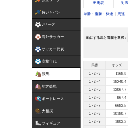
出馬表
対
侍ジャパン
単勝・複勝・枠連
馬連
Jリーグ
海外サッカー
軸にする馬と着順を選択：
サッカー代表
高校年代
馬番
オッズ
1 - 2 - 3
1168.9
競馬
1 - 2 - 4
18240.4
地方競馬
1 - 2 - 5
13067.7
1 - 2 - 6
967.4
ボートレース
1 - 2 - 7
6683.5
大相撲
1 - 2 - 8
10180.7
1 - 2 - 9
1903.3
フィギュア