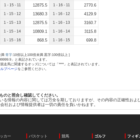
1 - 15 - 11
12875.5
1 - 16 - 11
2770.6
1 - 15 - 12
13680.3
1 - 16 - 12
4129.9
1 - 15 - 13
12875.5
1 - 16 - 13
3160.7
1 - 15 - 14
10809.1
1 - 16 - 14
3115.8
1 - 15 - 16
868.5
1 - 16 - 15
699.8
未満
青字
:10倍以上100倍未満 黒字:100倍以上 ]
999999.9」と表記されています。
競走馬に関連するオッズについては「****」と表記されています。
ヘルプページ
をご参照ください。
ものと照合し確認してください。
いる情報の内容に関しては万全を期しておりますが、その内容の正確性およ
式会社および情報提供者は一切の責任を負いかねます。
ッカー
バスケット
競馬
ゴルフ
フィギ