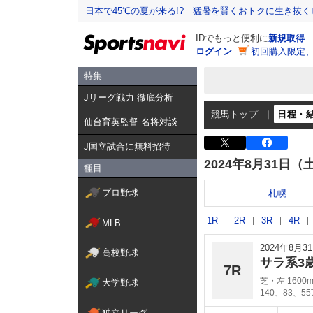
日本で45℃の夏が来る!? 猛暑を賢くおトクに生き抜く
IDでもっと便利に
新規取得
ログイン
初回購入限定
特集
Jリーグ戦力 徹底分析
競馬トップ
日程・
仙台育英監督 名将対談
J国立試合に無料招待
2024年8月31日（
種目
プロ野球
札幌
1R
2R
3R
4R
MLB
2024年8月
高校野球
サラ系3
7R
芝・左 1600
大学野球
140、83、5
独立リーグ