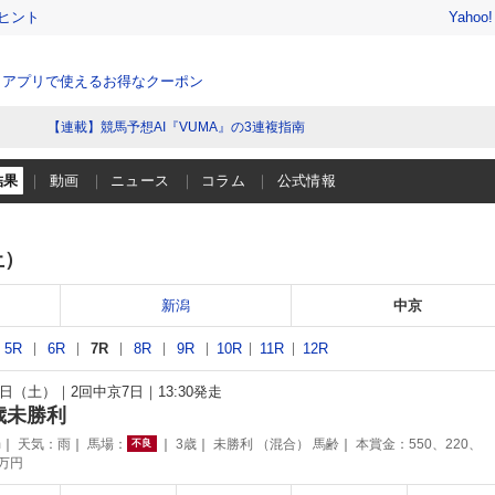
ヒント
Yahoo
、アプリで使えるお得なクーポン
【連載】競馬予想AI『VUMA』の3連複指南
結果
動画
ニュース
コラム
公式情報
土）
新潟
中京
5R
6R
7R
8R
9R
10R
11R
12R
31日（土）
2回中京7日
13:30発走
歳未勝利
m
天気：
雨
馬場：
3歳
未勝利 （混合） 馬齢
本賞金：550、220、
不良
5万円