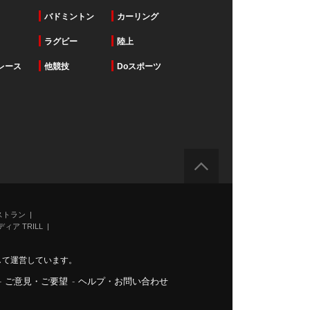
バドミントン
カーリング
ラグビー
陸上
レース
他競技
Doスポーツ
ストラン
ィア TRILL
力して運営しています。
-
ご意見・ご要望
-
ヘルプ・お問い合わせ