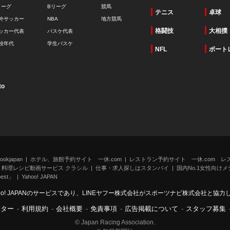
リーグ
Bリーグ
競馬
テニス
卓球
外サッカー
NBA
地方競馬
格闘技
大相撲
ッカー代表
バスケ代表
校年代
学生バスケ
NFL
ボート
to
kjapan
ホテル、旅館予約サイト 一休.com
レストラン予約サイト 一休.com レ
料理レシピ動画サービス クラシル
仕事・求人探しはスタンバイ
国内No.1女性向けメデ
st」
Yahoo! JAPAN
oo! JAPANのサービスであり、LINEヤフー株式会社がスポーツナビ株式会社と協
ンター
-
利用規約
-
会社概要
-
免責事項
-
広告掲載について
-
スタッフ募集
© Japan Racing Association.