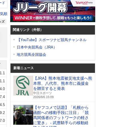
ード
気順
ッズ
関連リンク（外部）
【YouTube】スポーツナビ競馬チャンネル
日本中央競馬会（JRA）
地方競馬全国協会
ズ
新着ニュース
1.1
【JRA】熊本地震被災地支援へ熊
1.1
本県、八代市、熊本市に義援金
を贈呈すると発表
4.0
中日スポーツ
7.4
2026/8/6 15:09
4.5
【ヤフコメで話題】「札幌から
函館への移動手段に注目」「競
9.2
馬関係者のフットワークの軽さ
7.0
に驚き」 - 武豊騎手らの移動経