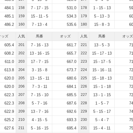
484.1
158
7 - 17 - 15
531.0
178
1 - 15 - 13
59
485.1
159
15 - 11 - 5
534.3
179
5 - 13 - 3
60
486.2
160
7 - 13 - 4
535.6
180
15 - 8 - 3
60
オッズ
人気
馬番
オッズ
人気
馬番
オッズ
605.4
201
7 - 16 - 13
661.7
221
13 - 5 - 3
71
608.2
202
13 - 16 - 15
665.7
222
15 - 17 - 13
71
611.0
203
17 - 7 - 15
667.0
223
15 - 17 - 5
71
613.8
204
3 - 15 - 8
673.7
224
15 - 16 - 11
72
620.0
205
13 - 15 - 11
680.6
225
15 - 18 - 13
72
620.0
206
7 - 3 - 11
684.1
226
15 - 1 - 18
72
622.3
207
7 - 15 - 10
685.5
227
13 - 1 - 15
72
622.3
208
5 - 7 - 16
687.6
228
1 - 5 - 7
74
622.9
209
13 - 7 - 16
692.6
229
5 - 15 - 17
74
625.2
210
4 - 15 - 5
693.3
230
5 - 4 - 7
75
627.6
211
5 - 16 - 15
695.4
231
15 - 4 - 11
75