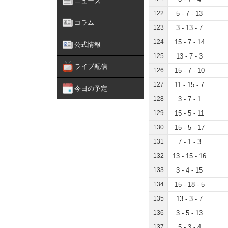
ニュース
122
5 - 7 - 13
コラム
123
3 - 13 - 7
124
15 - 7 - 14
公式情報
125
13 - 7 - 3
ライブ配信
126
15 - 7 - 10
127
11 - 15 - 7
今日の予定
128
3 - 7 - 1
129
15 - 5 - 11
130
15 - 5 - 17
131
7 - 1 - 3
132
13 - 15 - 16
133
3 - 4 - 15
134
15 - 18 - 5
135
13 - 3 - 7
136
3 - 5 - 13
137
5 - 3 - 4