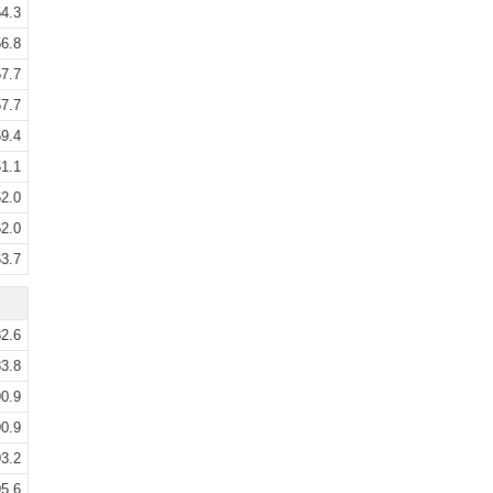
4.3
6.8
7.7
7.7
9.4
1.1
2.0
2.0
3.7
2.6
3.8
0.9
0.9
3.2
5.6