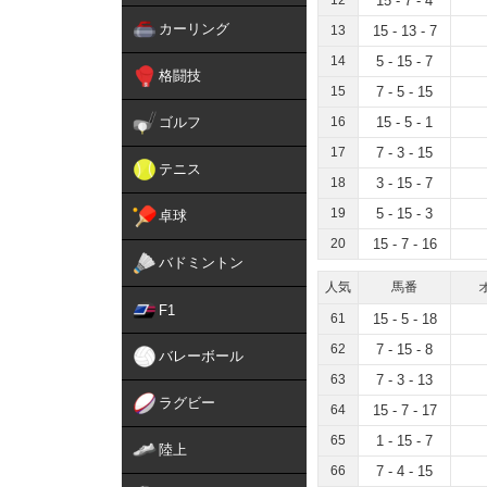
12
15 - 7 - 4
カーリング
13
15 - 13 - 7
14
5 - 15 - 7
格闘技
15
7 - 5 - 15
ゴルフ
16
15 - 5 - 1
17
7 - 3 - 15
テニス
18
3 - 15 - 7
19
5 - 15 - 3
卓球
20
15 - 7 - 16
バドミントン
人気
馬番
F1
61
15 - 5 - 18
62
7 - 15 - 8
バレーボール
63
7 - 3 - 13
ラグビー
64
15 - 7 - 17
65
1 - 15 - 7
陸上
66
7 - 4 - 15