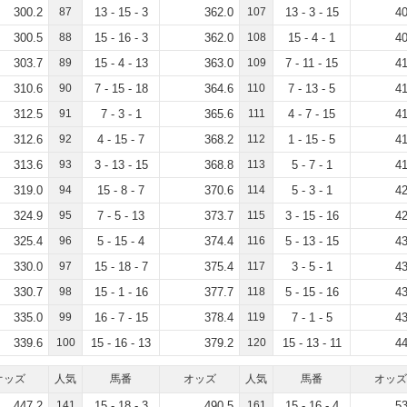
300.2
87
13 - 15 - 3
362.0
107
13 - 3 - 15
40
300.5
88
15 - 16 - 3
362.0
108
15 - 4 - 1
40
303.7
89
15 - 4 - 13
363.0
109
7 - 11 - 15
41
310.6
90
7 - 15 - 18
364.6
110
7 - 13 - 5
41
312.5
91
7 - 3 - 1
365.6
111
4 - 7 - 15
41
312.6
92
4 - 15 - 7
368.2
112
1 - 15 - 5
41
313.6
93
3 - 13 - 15
368.8
113
5 - 7 - 1
41
319.0
94
15 - 8 - 7
370.6
114
5 - 3 - 1
42
324.9
95
7 - 5 - 13
373.7
115
3 - 15 - 16
42
325.4
96
5 - 15 - 4
374.4
116
5 - 13 - 15
43
330.0
97
15 - 18 - 7
375.4
117
3 - 5 - 1
43
330.7
98
15 - 1 - 16
377.7
118
5 - 15 - 16
43
335.0
99
16 - 7 - 15
378.4
119
7 - 1 - 5
43
339.6
100
15 - 16 - 13
379.2
120
15 - 13 - 11
44
オッズ
人気
馬番
オッズ
人気
馬番
オッズ
447.2
141
15 - 18 - 3
490.5
161
15 - 16 - 4
53