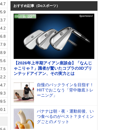
4.7
おすすめ記事（Doスポーツ）
5.9
3.7
4.2
6.8
7.9
8.9
5.6
【2026年上半期アイアン座談会】「なんじ
ゃこりゃ？」識者が驚いたコブラの3Dプリ
7.5
ンテッドアイアン、その実力とは
2.2
自慢のバックラインを目指す！
4.7
HIITでおこなう「背中徹底トレ
9.3
ーニング」
9.5
0.1
バナナは朝・夜・運動前後、い
つ食べるのがベスト？タイミン
グごとのメリット
5.6