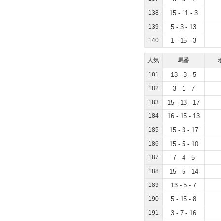
138
15 - 11 - 3
139
5 - 3 - 13
140
1 - 15 - 3
人気
馬番
181
13 - 3 - 5
182
3 - 1 - 7
183
15 - 13 - 17
184
16 - 15 - 13
185
15 - 3 - 17
186
15 - 5 - 10
187
7 - 4 - 5
188
15 - 5 - 14
189
13 - 5 - 7
190
5 - 15 - 8
191
3 - 7 - 16