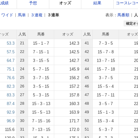
戦成績
予想
オッズ
結果
コースレコ
ワイド
馬単
３連複
３連単
表示：
馬番順
人
確定オ
オッズ
人気
馬番
オッズ
人気
馬番
オッズ
53.3
21
15 - 1 - 7
142.3
41
7 - 3 - 5
19
57.5
22
7 - 15 - 1
142.5
42
15 - 7 - 8
19
64.7
23
3 - 15 - 5
142.7
43
13 - 7 - 15
20
75.1
24
5 - 7 - 15
145.9
44
15 - 7 - 18
2
76.6
25
3 - 7 - 15
156.2
45
3 - 7 - 5
21
82.3
26
3 - 5 - 15
157.2
46
15 - 5 - 4
21
83.3
27
5 - 3 - 15
157.8
47
15 - 7 - 11
21
87.4
28
15 - 3 - 13
160.3
48
3 - 5 - 7
22
92.9
29
15 - 5 - 13
163.9
49
15 - 1 - 3
22
96.9
30
7 - 15 - 16
171.7
50
15 - 3 - 4
22
115.6
31
7 - 13 - 15
172.0
51
5 - 3 - 7
23