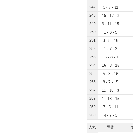
247
3 - 7 - 11
248
15 - 17 - 3
249
3 - 11 - 15
250
1 - 3 - 5
251
3 - 5 - 16
252
1 - 7 - 3
253
15 - 8 - 1
254
16 - 3 - 15
255
5 - 3 - 16
256
8 - 7 - 15
257
11 - 15 - 3
258
1 - 13 - 15
259
7 - 5 - 11
260
4 - 7 - 3
人気
馬番