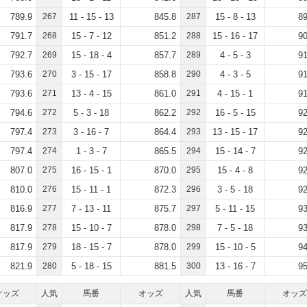
789.9
267
11 - 15 - 13
845.8
287
15 - 8 - 13
89
791.7
268
15 - 7 - 12
851.2
288
15 - 16 - 17
90
792.7
269
15 - 18 - 4
857.7
289
4 - 5 - 3
91
793.6
270
3 - 15 - 17
858.8
290
4 - 3 - 5
91
793.6
271
13 - 4 - 15
861.0
291
4 - 15 - 1
91
794.6
272
5 - 3 - 18
862.2
292
16 - 5 - 15
92
797.4
273
3 - 16 - 7
864.4
293
13 - 15 - 17
92
797.4
274
1 - 3 - 7
865.5
294
15 - 14 - 7
92
807.0
275
16 - 15 - 1
870.0
295
15 - 4 - 8
92
810.0
276
15 - 11 - 1
872.3
296
3 - 5 - 18
92
816.9
277
7 - 13 - 11
875.7
297
5 - 11 - 15
93
817.9
278
15 - 10 - 7
878.0
298
7 - 5 - 18
93
817.9
279
18 - 15 - 7
878.0
299
15 - 10 - 5
94
821.9
280
5 - 18 - 15
881.5
300
13 - 16 - 7
95
オッズ
人気
馬番
オッズ
人気
馬番
オッズ