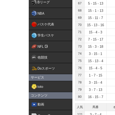
Bリーグ
67
5 - 15 - 13
68
15 - 1 - 13
NBA
69
15 - 11 - 7
バスケ代表
70
15 - 13 - 16
71
15 - 4 - 3
学生バスケ
72
7 - 15 - 17
NFL
73
15 - 3 - 18
74
3 - 15 - 1
他競技
75
15 - 13 - 4
76
15 - 4 - 5
Doスポーツ
77
1 - 7 - 15
サービス
78
3 - 15 - 4
toto
79
3 - 7 - 13
コンテンツ
80
16 - 15 - 7
動画
人気
馬番
121
3 - 7 - 4