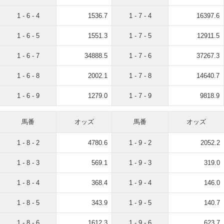
1 - 6 - 4
1536.7
1 - 7 - 4
16397.6
1 - 6 - 5
1551.3
1 - 7 - 5
12911.5
1 - 6 - 7
34888.5
1 - 7 - 6
37267.3
1 - 6 - 8
2002.1
1 - 7 - 8
14640.7
1 - 6 - 9
1279.0
1 - 7 - 9
9818.9
馬番
オッズ
馬番
オッズ
1 - 8 - 2
4780.6
1 - 9 - 2
2052.2
1 - 8 - 3
569.1
1 - 9 - 3
319.0
1 - 8 - 4
368.4
1 - 9 - 4
146.0
1 - 8 - 5
343.9
1 - 9 - 5
140.7
1 - 8 - 6
1612.3
1 - 9 - 6
623.7