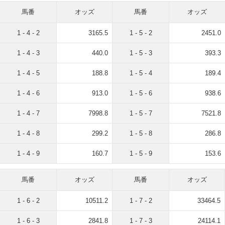
馬番
オッズ
馬番
オッズ
1 - 4 - 2
3165.5
1 - 5 - 2
2451.0
1 - 4 - 3
440.0
1 - 5 - 3
393.3
1 - 4 - 5
188.8
1 - 5 - 4
189.4
1 - 4 - 6
913.0
1 - 5 - 6
938.6
1 - 4 - 7
7998.8
1 - 5 - 7
7521.8
1 - 4 - 8
299.2
1 - 5 - 8
286.8
1 - 4 - 9
160.7
1 - 5 - 9
153.6
馬番
オッズ
馬番
オッズ
1 - 6 - 2
10511.2
1 - 7 - 2
33464.5
1 - 6 - 3
2841.8
1 - 7 - 3
24114.1