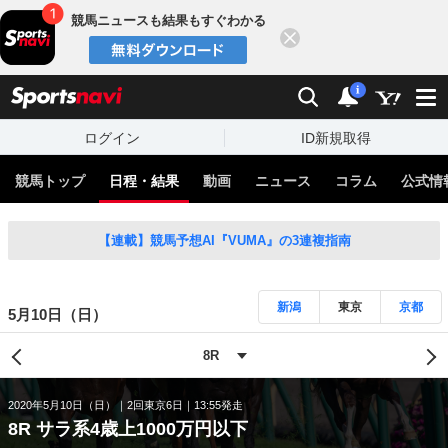
競馬ニュースも結果もすぐわかる
閉じる
スポーツナビ
検索
通知
i
ログイン
ID新規取得
競馬トップ
日程・結果
動画
ニュース
コラム
公式情
【連載】競馬予想AI『VUMA』の3連複指南
新潟
東京
京都
5月10日（日）
2020年5月10日（日）
2回東京6日
13:55発走
8R サラ系4歳上1000万円以下