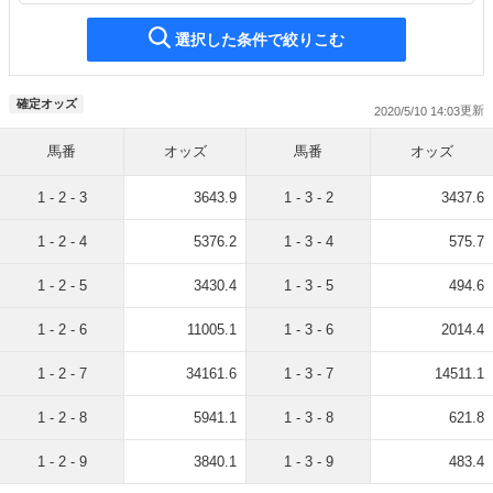
選択した条件で絞りこむ
確定オッズ
2020/5/10 14:03
馬番
オッズ
馬番
オッズ
1 - 2 - 3
3643.9
1 - 3 - 2
3437.6
1 - 2 - 4
5376.2
1 - 3 - 4
575.7
1 - 2 - 5
3430.4
1 - 3 - 5
494.6
1 - 2 - 6
11005.1
1 - 3 - 6
2014.4
1 - 2 - 7
34161.6
1 - 3 - 7
14511.1
1 - 2 - 8
5941.1
1 - 3 - 8
621.8
1 - 2 - 9
3840.1
1 - 3 - 9
483.4