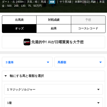
ダート・右 1400m
天気：
晴
馬場：
サラ系3歳
未勝利 [指定] 馬齢
本賞
稍重
金：500、200、130、75、50万円
出馬表
対戦成績
予想
オッズ
結果
コースレコード
先週的中! AIが日曜重賞を大予想
軸にする馬と着順を選択