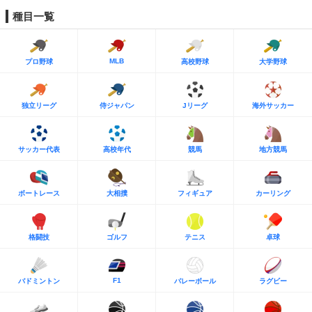
種目一覧
MLB
プロ野球
高校野球
大学野球
独立リーグ
侍ジャパン
Jリーグ
海外サッカー
サッカー代表
高校年代
競馬
地方競馬
ボートレース
大相撲
フィギュア
カーリング
格闘技
ゴルフ
テニス
卓球
F1
バドミントン
バレーボール
ラグビー