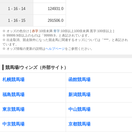
1 - 16 - 14
124931.0
1 - 16 - 15
291506.0
※ オッズの色分け [
赤字
:10倍未満
青字
:10倍以上100倍未満 黒字:100倍以上 ]
※ 99999.9倍以上のものは「99999.9」と表記されています。
※ 出走取消、競走除外になった競走馬に関連するオッズについては「****」と表記され
ています。
※ オッズ情報の更新の説明は
ヘルプページ
をご参照ください。
競馬場/ウィンズ（外部サイト）
札幌競馬場
函館競馬場
福島競馬場
新潟競馬場
東京競馬場
中山競馬場
中京競馬場
京都競馬場