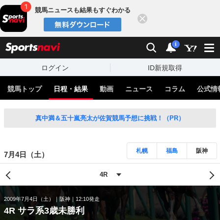
競馬ニュースも結果もすぐわかる
閉じる
スポーツナビ
検索
通知
i
ログイン
ID新規取得
競馬トップ
日程・結果
動画
ニュース
コラム
公式情
真中満＆五十嵐亮太が佐賀競馬予想に挑戦！（PR）
札幌
福島
阪神
7月4日（土）
2009年7月4日（土）
阪神
12:10発走
4R サラ系3歳未勝利