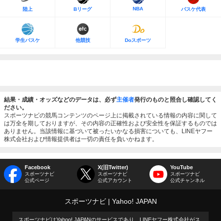
NBA
陸上
Bリーグ
バスケ代表
学生バスケ
他競技
Doスポーツ
結果・成績・オッズなどのデータは、必ず
主催者
発行のものと照合し確認してく
ださい。
スポーツナビの競馬コンテンツのページ上に掲載されている情報の内容に関して
は万全を期しておりますが、その内容の正確性および安全性を保証するものでは
ありません。当該情報に基づいて被ったいかなる損害についても、LINEヤフー
株式会社および情報提供者は一切の責任を負いかねます。
Facebook
X(旧Twitter)
YouTube
スポーツナビ
スポーツナビ
スポーツナビ
公式ページ
公式アカウント
公式チャンネル
スポーツナビ
Yahoo! JAPAN
スポーツナビはYahoo! JAPANのサービスであり、LINEヤフー株式会社がス