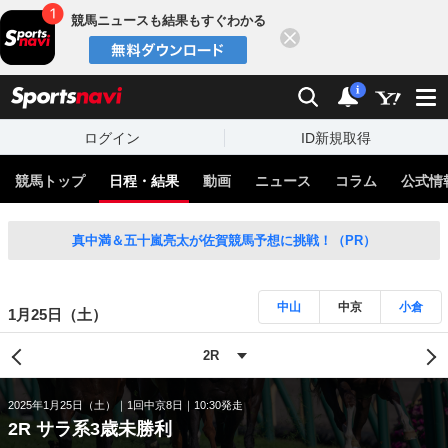
競馬ニュースも結果もすぐわかる
閉じる
スポーツナビ
検索
通知
i
ログイン
ID新規取得
競馬トップ
日程・結果
動画
ニュース
コラム
公式情
真中満＆五十嵐亮太が佐賀競馬予想に挑戦！（PR）
中山
中京
小倉
1月25日（土）
2025年1月25日（土）
1回中京8日
10:30発走
2R サラ系3歳未勝利