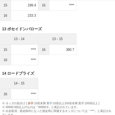
15
199.4
16
****
16
233.3
13 ポセイドンバローズ
13－14
13－15
15
****
16
380.7
16
****
14 ロードプライズ
14－15
16
****
※ オッズの色分け [
赤字
:10倍未満
青字
:10倍以上100倍未満 黒字:100倍以上 ]
※ 99999.9倍以上のものは「99999.9」と表記されています。
※ 出走取消、競走除外になった競走馬に関連するオッズについては「****」と表記され
ています。