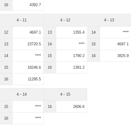
16
4392.7
4－11
4－12
4－13
12
4697.1
13
1355.4
14
****
13
23720.5
14
****
15
4697.1
14
****
15
1790.2
16
3825.9
15
18246.6
16
1391.2
16
11295.5
4－14
4－15
15
****
16
2606.6
16
****