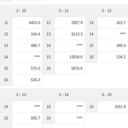
3－10
3－11
3－12
11
5453.0
12
2857.9
13
410.7
12
164.4
13
9123.3
14
****
13
495.7
14
****
15
440.4
14
****
15
13554.6
16
534.2
15
575.0
16
6976.6
16
534.2
3－13
3－14
3－15
14
****
15
****
16
1051.9
15
935.7
16
****