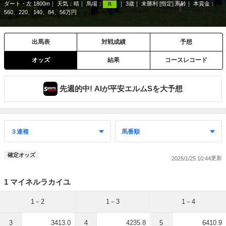
ダート・左 1800m
天気：
晴
馬場：
3歳
未勝利 [指定] 馬齢
本賞金：
良
560、220、140、84、56万円
出馬表
対戦成績
予想
オッズ
結果
コースレコード
先週的中! AIが平安エルムSを大予想
確定オッズ
2025/1/25 10:44
1 マイネルラカイユ
1－2
1－3
1－4
3
3413.0
4
4235.8
5
6410.9