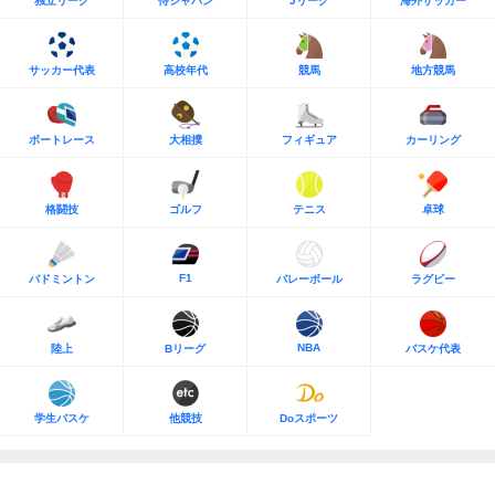
独立リーグ
侍ジャパン
Jリーグ
海外サッカー
サッカー代表
高校年代
競馬
地方競馬
ボートレース
大相撲
フィギュア
カーリング
格闘技
ゴルフ
テニス
卓球
F1
バドミントン
バレーボール
ラグビー
NBA
陸上
Bリーグ
バスケ代表
学生バスケ
他競技
Doスポーツ