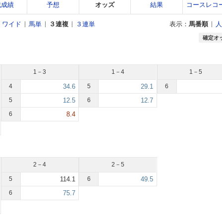
戦成績
予想
オッズ
結果
コースレコ
ワイド
馬単
３連複
３連単
表示：
馬番順
人
確定オ
1－3
1－4
1－5
4
34.6
5
29.1
6
5
12.5
6
12.7
6
8.4
2－4
2－5
5
114.1
6
49.5
6
75.7