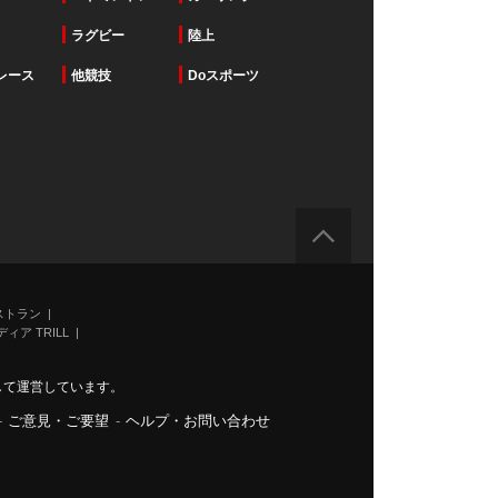
ラグビー
陸上
レース
他競技
Doスポーツ
ストラン
ィア TRILL
力して運営しています。
-
ご意見・ご要望
-
ヘルプ・お問い合わせ