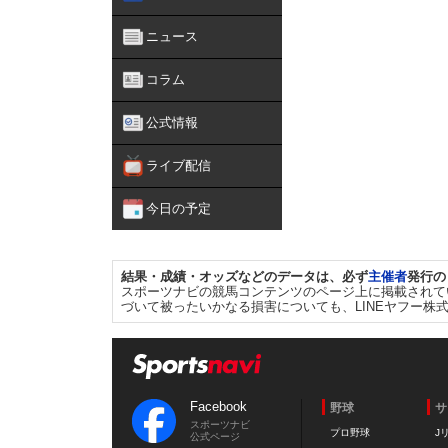
ニュース
コラム
公式情報
ライブ配信
今日の予定
結果・成績・オッズなどのデータは、必ず
主催者
発行の
スポーツナビの競馬コンテンツのページ上に掲載されて
づいて被ったいかなる損害についても、LINEヤフー株
Facebook
野球
サ
スポーツナビ
プロ野球
J
公式ページ