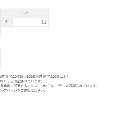
3－5
6
3.2
未満
青字
:10倍以上100倍未満 黒字:100倍以上 ]
9999.9」と表記されています。
競走馬に関連するオッズについては「****」と表記されています。
ヘルプページ
をご参照ください。