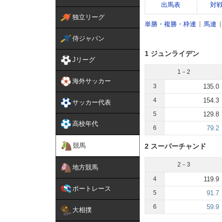
出馬表
対
独立リーグ
単勝・複勝・枠連
馬連
侍ジャパン
1 ジュンライデン
Jリーグ
1－2
海外サッカー
3
135.0
4
154.3
サッカー代表
5
129.8
高校年代
6
79.2
競馬
2 スーパーチャンド
2－3
地方競馬
4
119.9
ボートレース
5
91.7
6
59.9
大相撲