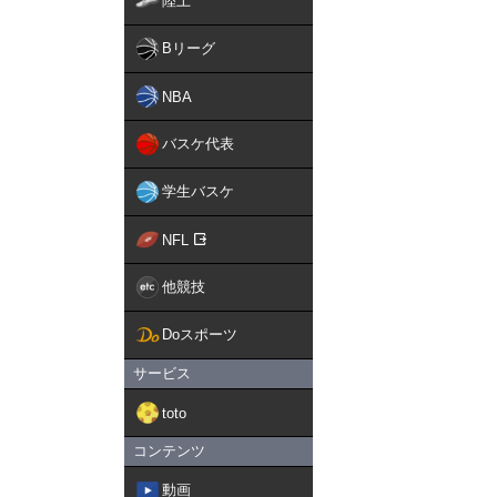
陸上
Bリーグ
NBA
バスケ代表
学生バスケ
NFL
他競技
Doスポーツ
サービス
toto
コンテンツ
動画