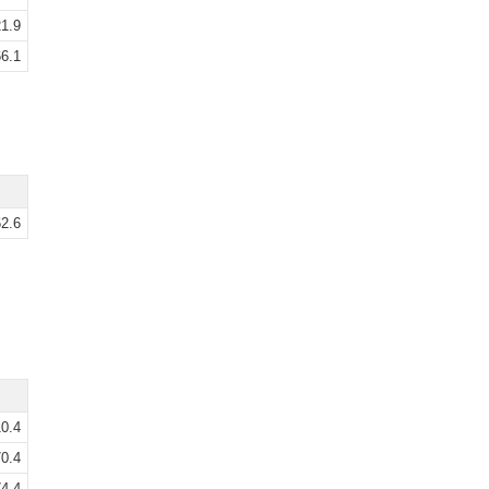
1.9
6.1
2.6
0.4
0.4
4.4