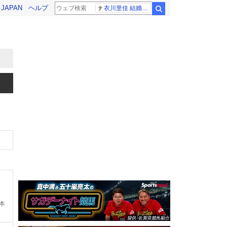
! JAPAN
ヘルプ
衣川里佳 結婚発表
検索
本