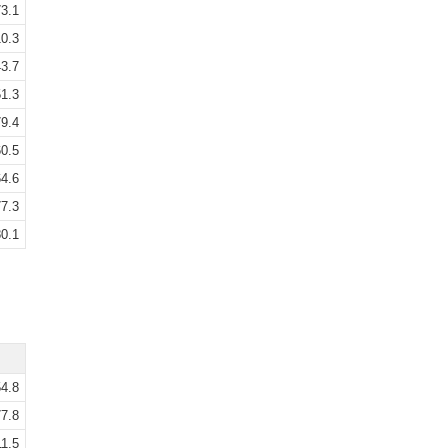
3.1
0.3
3.7
1.3
9.4
0.5
4.6
7.3
0.1
4.8
7.8
1.5