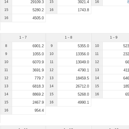
14
29109.3
15
3921.4
16
8
15
5280.2
16
1743.8
16
4505.0
1－7
1－8
1－9
8
6901.2
9
5355.0
10
523
9
1055.0
10
13356.0
11
232
10
6070.9
11
13049.0
12
66
11
3691.9
12
4790.1
13
411
12
779.7
13
18459.5
14
646
13
6818.3
14
26712.0
15
185
14
8869.2
15
5268.0
16
65
15
2467.9
16
4990.1
16
954.4