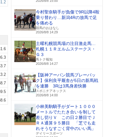
2026/8/8 15:00
1.2
今村聖奈騎手が負傷で9R以降4鞍
乗り替わり…新潟4Rの放馬で足
を痛める
競馬のおはなし
2026/8/8 14:29
土曜札幌競馬場の注目激走馬…
1.6
札幌１１Ｒエルムステークス・
Ｇ３
6.3
馬トク報知
2026/8/8 14:27
3.7
3.2
【阪神アーバン競馬プレーバッ
ク】保利良平厩舎が5日の新馬戦
8.7
を連勝 3Rは3馬身差快勝
スポニチアネックス
9.5
2026/8/8 14:00
8.6
小林美駒騎手がダート１０００
メートルでたたき合いを制して
差し切りＶ この日２勝目でＪ
ＲＡ通算９５勝目 「芝でも走
れそうなすごく背中のいい馬」
デイリースポーツ