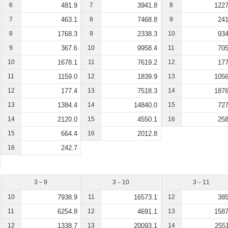
6
481.9
7
3941.8
8
1227
7
463.1
8
7468.8
9
241
8
1768.3
9
2338.3
10
934
9
367.6
10
9958.4
11
705
10
1678.1
11
7619.2
12
177
11
1159.0
12
1839.9
13
1056
12
177.4
13
7518.3
14
1876
13
1384.4
14
14840.0
15
727
14
2120.0
15
4550.1
16
258
15
664.4
16
2012.8
16
242.7
3－9
3－10
3－11
10
7938.9
11
16573.1
12
385
11
6254.8
12
4691.1
13
1587
12
1338.7
13
20093.1
14
2551