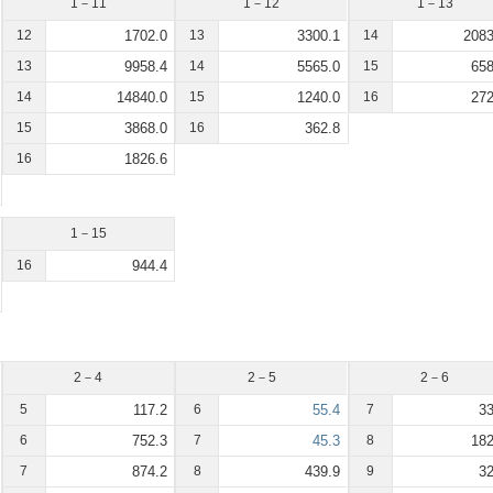
1－11
1－12
1－13
12
1702.0
13
3300.1
14
2083
13
9958.4
14
5565.0
15
658
14
14840.0
15
1240.0
16
272
15
3868.0
16
362.8
16
1826.6
1－15
16
944.4
2－4
2－5
2－6
5
117.2
6
55.4
7
33
6
752.3
7
45.3
8
182
7
874.2
8
439.9
9
32