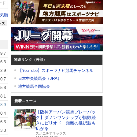
ード
気順
ッズ
9.7
関連リンク（外部）
6.3
2.9
【YouTube】スポーツナビ競馬チャンネル
日本中央競馬会（JRA）
0.7
地方競馬全国協会
5.8
8.1
新着ニュース
8.9
【阪神アーバン競馬プレーバッ
0.4
ク】ダノンワンナップが惜敗続
6.3
きにピリオド 距離の選択肢も
広がる
3.3
スポニチアネックス