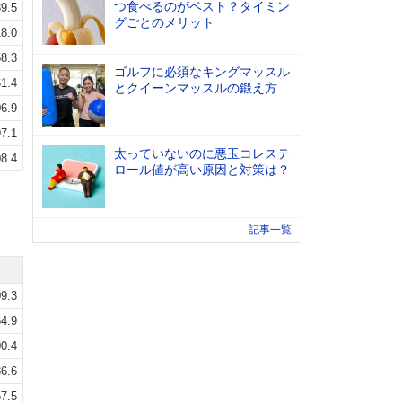
つ食べるのがベスト？タイミン
9.5
グごとのメリット
8.0
8.3
ゴルフに必須なキングマッスル
1.4
とクイーンマッスルの鍛え方
6.9
7.1
太っていないのに悪玉コレステ
8.4
ロール値が高い原因と対策は？
記事一覧
9.3
4.9
0.4
6.6
7.5