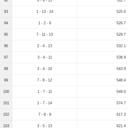
92
8 - 9 - 13
511.7
93
1 - 13 - 14
525.0
94
1 - 2 - 6
526.7
95
7 - 11 - 13
529.7
96
2 - 4 - 13
532.1
97
3 - 4 - 11
538.9
98
3 - 4 - 10
543.9
99
7 - 8 - 12
548.4
100
1 - 7 - 11
549.0
101
1 - 7 - 14
574.7
102
7 - 8 - 9
617.3
103
3 - 5 - 13
621.4