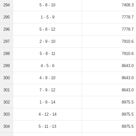
294
5 - 8 - 10
7408.3
295
1 - 5 - 9
7778.7
296
5 - 8 - 12
7778.7
297
2 - 9 - 10
7910.6
298
5 - 8 - 11
7910.6
299
4 - 5 - 6
8643.0
300
4 - 9 - 10
8643.0
301
7 - 9 - 12
8643.0
302
1 - 9 - 14
8975.5
303
4 - 12 - 14
8975.5
304
5 - 11 - 13
8975.5