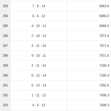
283
7 - 9 - 14
6863.6
284
4 - 6 - 12
6966.0
285
4 - 10 - 12
6966.0
286
2 - 10 - 12
7071.6
287
4 - 11 - 14
7071.6
288
9 - 10 - 11
7071.6
289
2 - 11 - 14
7180.4
290
6 - 12 - 14
7180.4
291
5 - 13 - 14
7292.6
292
1 - 11 - 12
7408.3
293
4 - 5 - 13
7408.3