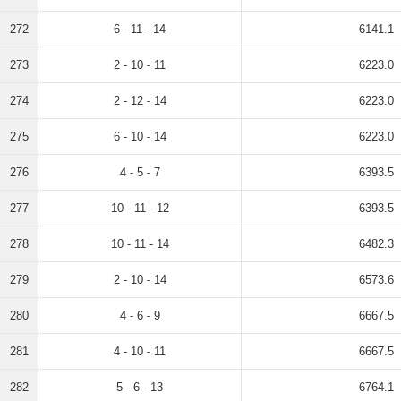
272
6 - 11 - 14
6141.1
273
2 - 10 - 11
6223.0
274
2 - 12 - 14
6223.0
275
6 - 10 - 14
6223.0
276
4 - 5 - 7
6393.5
277
10 - 11 - 12
6393.5
278
10 - 11 - 14
6482.3
279
2 - 10 - 14
6573.6
280
4 - 6 - 9
6667.5
281
4 - 10 - 11
6667.5
282
5 - 6 - 13
6764.1