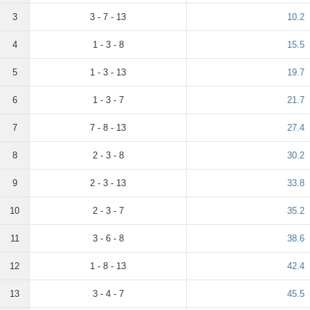
3
3 - 7 - 13
10.2
4
1 - 3 - 8
15.5
5
1 - 3 - 13
19.7
6
1 - 3 - 7
21.7
7
7 - 8 - 13
27.4
8
2 - 3 - 8
30.2
9
2 - 3 - 13
33.8
10
2 - 3 - 7
35.2
11
3 - 6 - 8
38.6
12
1 - 8 - 13
42.4
13
3 - 4 - 7
45.5