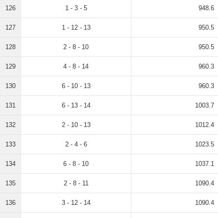
126
1 - 3 - 5
948.6
127
1 - 12 - 13
950.5
128
2 - 8 - 10
950.5
129
4 - 8 - 14
960.3
130
6 - 10 - 13
960.3
131
6 - 13 - 14
1003.7
132
2 - 10 - 13
1012.4
133
2 - 4 - 6
1023.5
134
6 - 8 - 10
1037.1
135
2 - 8 - 11
1090.4
136
3 - 12 - 14
1090.4