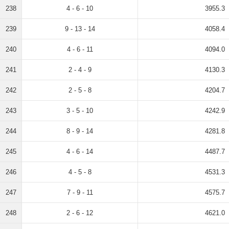
238
4 - 6 - 10
3955.3
239
9 - 13 - 14
4058.4
240
4 - 6 - 11
4094.0
241
2 - 4 - 9
4130.3
242
2 - 5 - 8
4204.7
243
3 - 5 - 10
4242.9
244
8 - 9 - 14
4281.8
245
4 - 6 - 14
4487.7
246
4 - 5 - 8
4531.3
247
7 - 9 - 11
4575.7
248
2 - 6 - 12
4621.0