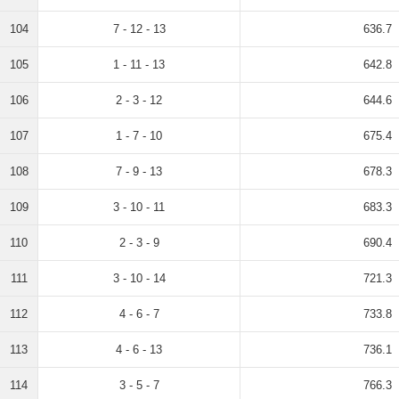
104
7 - 12 - 13
636.7
105
1 - 11 - 13
642.8
106
2 - 3 - 12
644.6
107
1 - 7 - 10
675.4
108
7 - 9 - 13
678.3
109
3 - 10 - 11
683.3
110
2 - 3 - 9
690.4
111
3 - 10 - 14
721.3
112
4 - 6 - 7
733.8
113
4 - 6 - 13
736.1
114
3 - 5 - 7
766.3