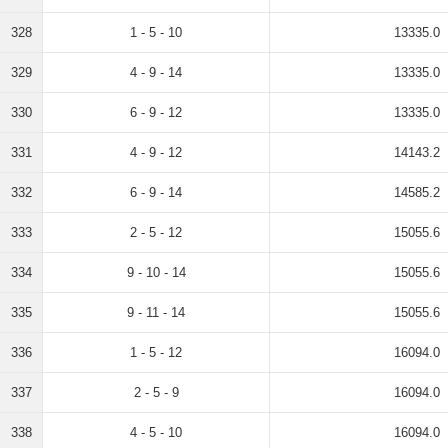
328
1 - 5 - 10
13335.0
329
4 - 9 - 14
13335.0
330
6 - 9 - 12
13335.0
331
4 - 9 - 12
14143.2
332
6 - 9 - 14
14585.2
333
2 - 5 - 12
15055.6
334
9 - 10 - 14
15055.6
335
9 - 11 - 14
15055.6
336
1 - 5 - 12
16094.0
337
2 - 5 - 9
16094.0
338
4 - 5 - 10
16094.0