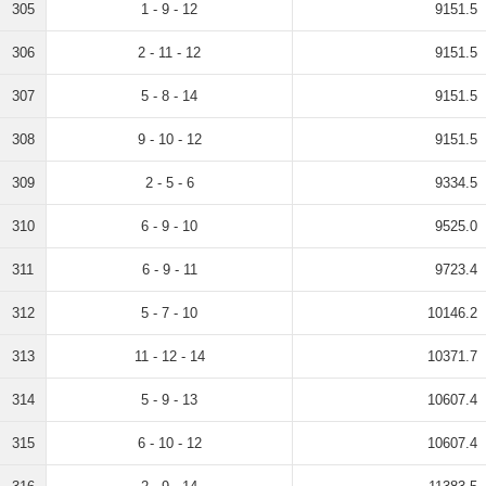
305
1 - 9 - 12
9151.5
306
2 - 11 - 12
9151.5
307
5 - 8 - 14
9151.5
308
9 - 10 - 12
9151.5
309
2 - 5 - 6
9334.5
310
6 - 9 - 10
9525.0
311
6 - 9 - 11
9723.4
312
5 - 7 - 10
10146.2
313
11 - 12 - 14
10371.7
314
5 - 9 - 13
10607.4
315
6 - 10 - 12
10607.4