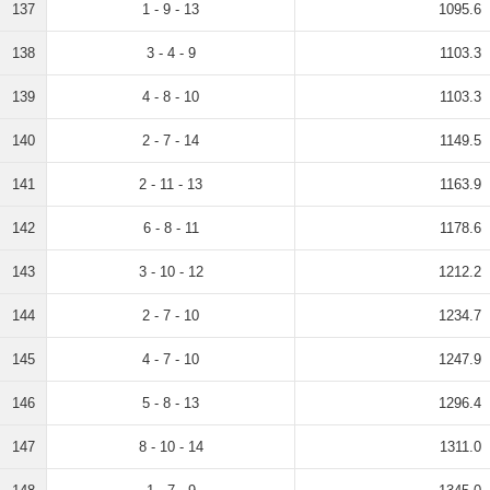
137
1 - 9 - 13
1095.6
138
3 - 4 - 9
1103.3
139
4 - 8 - 10
1103.3
140
2 - 7 - 14
1149.5
141
2 - 11 - 13
1163.9
142
6 - 8 - 11
1178.6
143
3 - 10 - 12
1212.2
144
2 - 7 - 10
1234.7
145
4 - 7 - 10
1247.9
146
5 - 8 - 13
1296.4
147
8 - 10 - 14
1311.0