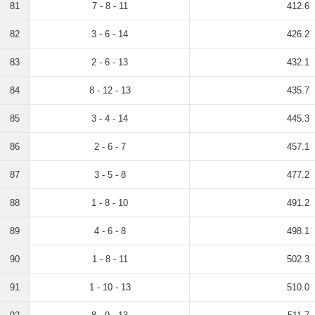
81
7 - 8 - 11
412.6
82
3 - 6 - 14
426.2
83
2 - 6 - 13
432.1
84
8 - 12 - 13
435.7
85
3 - 4 - 14
445.3
86
2 - 6 - 7
457.1
87
3 - 5 - 8
477.2
88
1 - 8 - 10
491.2
89
4 - 6 - 8
498.1
90
1 - 8 - 11
502.3
91
1 - 10 - 13
510.0