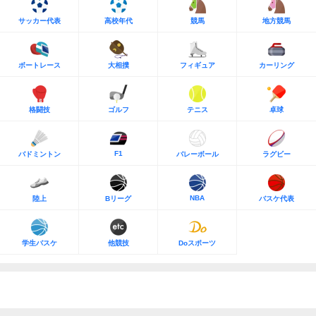
サッカー代表
高校年代
競馬
地方競馬
ボートレース
大相撲
フィギュア
カーリング
格闘技
ゴルフ
テニス
卓球
F1
バドミントン
バレーボール
ラグビー
NBA
陸上
Bリーグ
バスケ代表
学生バスケ
他競技
Doスポーツ