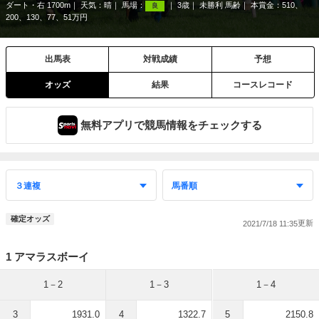
ダート・右 1700m
天気：
晴
馬場：
3歳
未勝利 馬齢
本賞金：510、
良
200、130、77、51万円
出馬表
対戦成績
予想
オッズ
結果
コースレコード
無料アプリで競馬情報をチェックする
確定オッズ
2021/7/18 11:35
1 アマラスボーイ
1－2
1－3
1－4
3
1931.0
4
1322.7
5
2150.8