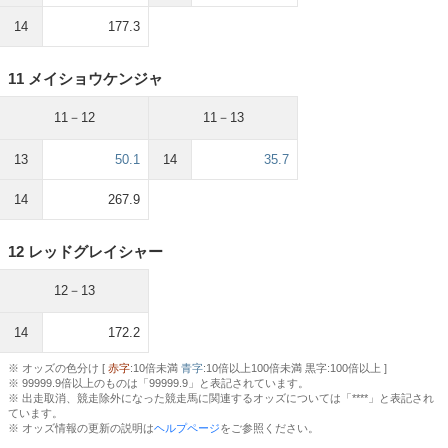
14
177.3
11 メイショウケンジャ
11－12
11－13
13
50.1
14
35.7
14
267.9
12 レッドグレイシャー
12－13
14
172.2
※ オッズの色分け [
赤字
:10倍未満
青字
:10倍以上100倍未満 黒字:100倍以上 ]
※ 99999.9倍以上のものは「99999.9」と表記されています。
※ 出走取消、競走除外になった競走馬に関連するオッズについては「****」と表記され
ています。
※ オッズ情報の更新の説明は
ヘルプページ
をご参照ください。