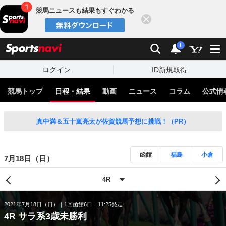
競馬ニュースも結果もすぐわかる
閉じる
スポーツナビ
検索
通知
i
ログイン
ID新規取得
競馬トップ
日程・結果
動画
ニュース
コラム
公式情
真中満＆五十嵐亮太が佐賀競馬予想に挑戦！（PR）
函館
福島
小倉
7月18日（日）
2021年7月18日（日）
1回函館6日
11:25発走
4R サラ系3歳未勝利