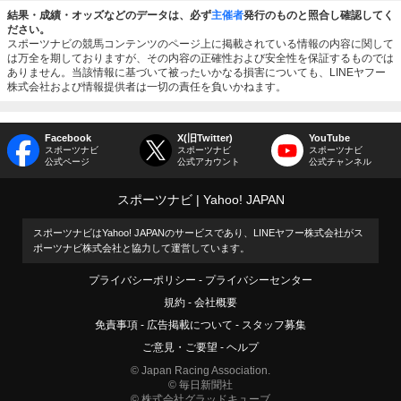
結果・成績・オッズなどのデータは、必ず
主催者
発行のものと照合し確認してく
ださい。
スポーツナビの競馬コンテンツのページ上に掲載されている情報の内容に関して
は万全を期しておりますが、その内容の正確性および安全性を保証するものでは
ありません。当該情報に基づいて被ったいかなる損害についても、LINEヤフー
株式会社および情報提供者は一切の責任を負いかねます。
Facebook
X(旧Twitter)
YouTube
スポーツナビ
スポーツナビ
スポーツナビ
公式ページ
公式アカウント
公式チャンネル
スポーツナビ
Yahoo! JAPAN
スポーツナビはYahoo! JAPANのサービスであり、LINEヤフー株式会社がス
ポーツナビ株式会社と協力して運営しています。
プライバシーポリシー
プライバシーセンター
規約
会社概要
免責事項
広告掲載について
スタッフ募集
ご意見・ご要望
ヘルプ
© Japan Racing Association.
© 毎日新聞社
© 株式会社グラッドキューブ