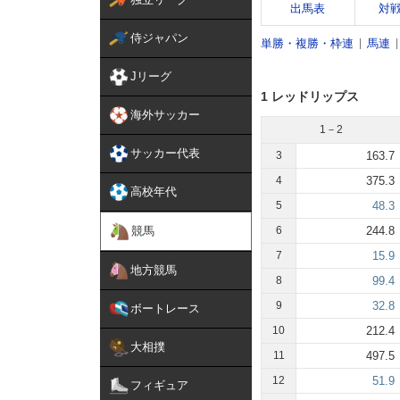
出馬表
対
侍ジャパン
単勝・複勝・枠連
馬連
Jリーグ
1 レッドリップス
海外サッカー
1－2
サッカー代表
3
163.7
4
375.3
高校年代
5
48.3
競馬
6
244.8
7
15.9
地方競馬
8
99.4
9
32.8
ボートレース
10
212.4
大相撲
11
497.5
12
51.9
フィギュア