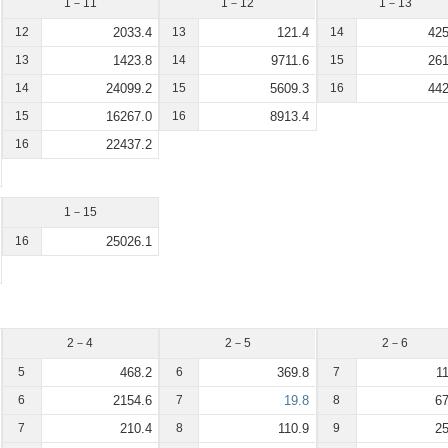
1－11
1－12
1－13
12
2033.4
13
121.4
14
425
13
1423.8
14
9711.6
15
261
14
24099.2
15
5609.3
16
442
15
16267.0
16
8913.4
16
22437.2
1－15
16
25026.1
2－4
2－5
2－6
5
468.2
6
369.8
7
11
6
2154.6
7
19.8
8
67
7
210.4
8
110.9
9
25