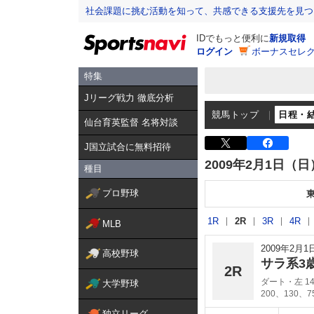
社会課題に挑む活動を知って、共感できる支援先を見つ
IDでもっと便利に
新規取得
ログイン
ボーナスセレク
特集
Jリーグ戦力 徹底分析
競馬トップ
日程・
仙台育英監督 名将対談
J国立試合に無料招待
2009年2月1日（日
種目
プロ野球
1R
2R
3R
4R
MLB
2009年2月
高校野球
サラ系3
2R
ダート・左 14
大学野球
200、130、
独立リーグ