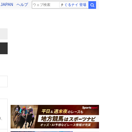
! JAPAN
ヘルプ
ぐるナイ 登場
検索
0、