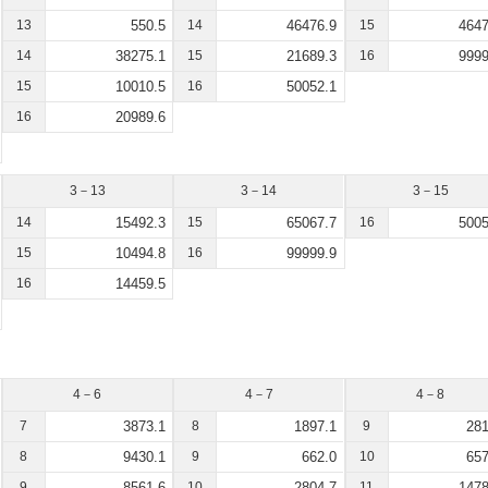
13
550.5
14
46476.9
15
4647
14
38275.1
15
21689.3
16
9999
15
10010.5
16
50052.1
16
20989.6
3－13
3－14
3－15
14
15492.3
15
65067.7
16
5005
15
10494.8
16
99999.9
16
14459.5
4－6
4－7
4－8
7
3873.1
8
1897.1
9
281
8
9430.1
9
662.0
10
657
9
8561.6
10
2804.7
11
1478