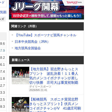
ード
気順
ッズ
関連リンク（外部）
【YouTube】スポーツナビ競馬チャンネル
日本中央競馬会（JRA）
9.6
地方競馬全国協会
7.9
8.2
新着ニュース
6.1
【地方競馬】習志野きらっとス
7.4
プリント 波乱決着！１１番人
気のメンコイボクチャンが差し
1.8
切り快勝 庄司大は重賞初制覇
2.7
デイリースポーツ
2026/8/6 21:41
3.3
【船橋競馬 スポニチ賞習志野
2.5
きらっとスプリント】伏兵メン
9.3
コイボクチャンがV 41歳庄司騎