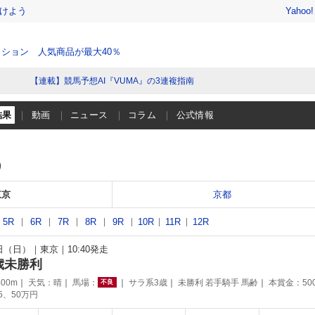
けよう
Yahoo
ション 人気商品が最大40％
【連載】競馬予想AI『VUMA』の3連複指南
結果
動画
ニュース
コラム
公式情報
）
東京
京都
5R
6R
7R
8R
9R
10R
11R
12R
1日（日）
東京
10:40発走
歳未勝利
00m
天気：
晴
馬場：
サラ系3歳
未勝利 若手騎手 馬齢
本賞金：50
不良
75、50万円