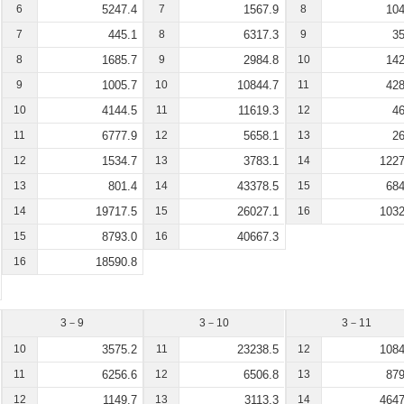
6
5247.4
7
1567.9
8
104
7
445.1
8
6317.3
9
35
8
1685.7
9
2984.8
10
142
9
1005.7
10
10844.7
11
428
10
4144.5
11
11619.3
12
46
11
6777.9
12
5658.1
13
26
12
1534.7
13
3783.1
14
1227
13
801.4
14
43378.5
15
684
14
19717.5
15
26027.1
16
1032
15
8793.0
16
40667.3
16
18590.8
3－9
3－10
3－11
10
3575.2
11
23238.5
12
1084
11
6256.6
12
6506.8
13
879
12
1149.7
13
3113.3
14
4647