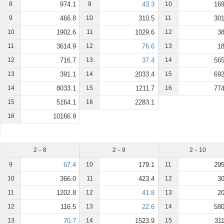
8
974.1
9
43.3
10
169
9
466.8
10
310.5
11
301
10
1902.6
11
1029.6
12
38
11
3614.9
12
76.6
13
18
12
716.7
13
37.4
14
565
13
391.1
14
2033.4
15
692
14
8033.1
15
1211.7
16
774
15
5164.1
16
2283.1
16
10166.9
2－8
2－9
2－10
9
67.4
10
179.1
11
295
10
366.0
11
423.4
12
30
11
1202.8
12
41.8
13
20
12
116.5
13
22.6
14
580
13
70.7
14
1523.9
15
311