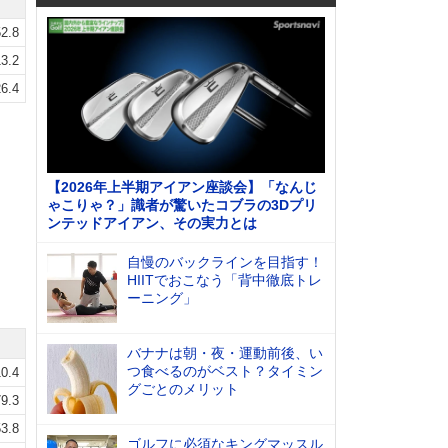
2.8
3.2
6.4
【2026年上半期アイアン座談会】「なんじ
ゃこりゃ？」識者が驚いたコブラの3Dプリ
ンテッドアイアン、その実力とは
自慢のバックラインを目指す！
HIITでおこなう「背中徹底トレ
ーニング」
バナナは朝・夜・運動前後、い
つ食べるのがベスト？タイミン
0.4
グごとのメリット
9.3
3.8
ゴルフに必須なキングマッスル