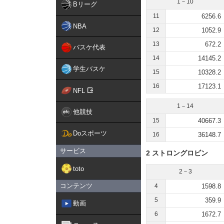
1－10
Bリーグ
11
6256.6
NBA
12
1052.9
13
672.2
バスケ代表
14
14145.2
学生バスケ
15
10328.2
16
17123.1
NFL
1－14
他競技
15
40667.3
Doスポーツ
16
36148.7
サービス
2 ストロングロビン
toto
2－3
コンテンツ
4
1598.8
5
359.9
動画
6
1672.7