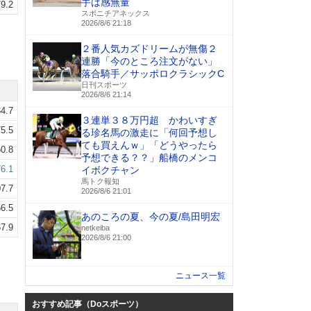
手は感無量
9.2
スポニチアネックス
2026/8/6 21:18
２番人気カズドリームが無傷２
連勝「今のところ注文がない」
落合騎手／サッポロクラシックC
日刊スポーツ
2026/8/6 21:14
4.7
３連単３８万円超 かわいすぎ
5.5
る珍名馬の激走に「何回予想し
ても買えんｗ」「どうやったら
0.8
予想できる？？」船橋のメンコ
6.1
イボクチャン
馬トク報知
7.7
2026/8/6 21:01
6.5
あのころの夏、今の夏/島田明宏
7.9
netkeiba
2026/8/6 21:00
ニュース一覧
おすすめ記事（Doスポーツ）