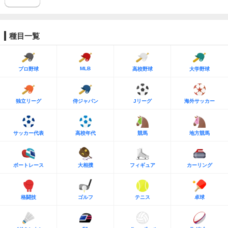
種目一覧
MLB
プロ野球
高校野球
大学野球
独立リーグ
侍ジャパン
Jリーグ
海外サッカー
サッカー代表
高校年代
競馬
地方競馬
ボートレース
大相撲
フィギュア
カーリング
格闘技
ゴルフ
テニス
卓球