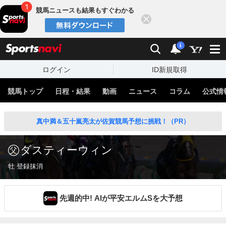
競馬ニュースも結果もすぐわかる
閉じる
スポーツナビ
検索
通知
i
ログイン
ID新規取得
競馬トップ
日程・結果
動画
ニュース
コラム
公式情
真中満＆五十嵐亮太が佐賀競馬予想に挑戦！（PR）
ダスティーウィン
牡 登録抹消
先週的中! AIが平安エルムSを大予想