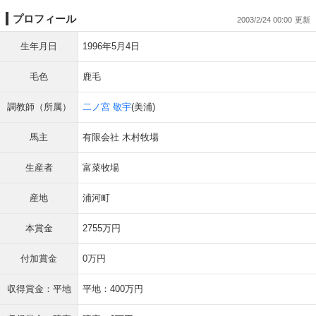
プロフィール
2003/2/24 00:00
生年月日
1996年5月4日
毛色
鹿毛
調教師（所属）
二ノ宮 敬宇
(美浦)
馬主
有限会社 木村牧場
生産者
富菜牧場
産地
浦河町
本賞金
2755万円
付加賞金
0万円
収得賞金：平地
平地：400万円