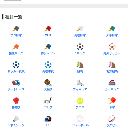
種目一覧
MLB
プロ野球
高校野球
大学野球
独立リーグ
侍ジャパン
Jリーグ
海外サッカー
サッカー代表
高校年代
競馬
地方競馬
ボートレース
大相撲
フィギュア
カーリング
格闘技
ゴルフ
テニス
卓球
F1
バドミントン
バレーボール
ラグビー