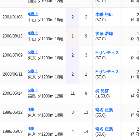
(9.0)
函館 ダ1000m 12頭
(57.0)
4歳上
木幡 初広
2
2001/01/08
2
2
(4.3)
中山 ダ1200m 16頭
(57.0)
4歳上
後藤 浩輝
1
2000/08/13
1
9
(2.2)
中山 ダ1200m 16頭
(57.0)
5歳上
F.サンチェス
1
2000/07/09
2
3
(2.5)
東京 ダ1200m 16頭
(57.0)
5歳上
F.サンチェス
2
2000/06/11
2
1
(7.0)
東京 ダ1200m 16頭
(57.0)
5歳上
梶 晃啓
2
2000/05/14
11
9
(4.3)
福島 ダ1000m 12頭
(▲53.0)
4歳
蛯名 正義
1
1999/06/12
8
13
(2.5)
東京 ダ1600m 14頭
(55.0)
4歳
蛯名 正義
2
1999/05/09
4
14
(3.7)
東京 ダ1200m 14頭
(55.0)