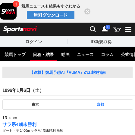
競馬ニュースも結果もすぐわかる
閉じる
スポーツナビ
検索
通知
i
ログイン
ID新規取得
競馬トップ
日程・結果
動画
ニュース
コラム
公式情
【連載】競馬予想AI『VUMA』の3連複指南
1996年1月6日（土）
東京
京都
1R
10:00
サラ系4歳未勝利
ダート・左 1400m サラ系4歳未勝利 馬齢