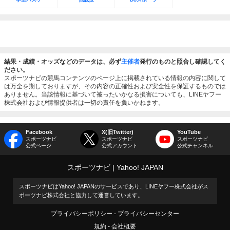
結果・成績・オッズなどのデータは、必ず
主催者
発行のものと照合し確認してく
ださい。
スポーツナビの競馬コンテンツのページ上に掲載されている情報の内容に関して
は万全を期しておりますが、その内容の正確性および安全性を保証するものでは
ありません。当該情報に基づいて被ったいかなる損害についても、LINEヤフー
株式会社および情報提供者は一切の責任を負いかねます。
Facebook
X(旧Twitter)
YouTube
スポーツナビ
スポーツナビ
スポーツナビ
公式ページ
公式アカウント
公式チャンネル
スポーツナビ
Yahoo! JAPAN
スポーツナビはYahoo! JAPANのサービスであり、LINEヤフー株式会社がス
ポーツナビ株式会社と協力して運営しています。
プライバシーポリシー
プライバシーセンター
規約
会社概要