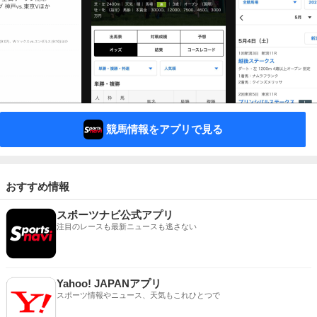
競馬情報をアプリで見る
おすすめ情報
スポーツナビ公式アプリ
注目のレースも最新ニュースも逃さない
Yahoo! JAPANアプリ
スポーツ情報やニュース、天気もこれひとつで