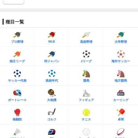
種目一覧
MLB
プロ野球
高校野球
大学野球
独立リーグ
侍ジャパン
Jリーグ
海外サッカー
サッカー代表
高校年代
競馬
地方競馬
ボートレース
大相撲
フィギュア
カーリング
格闘技
ゴルフ
テニス
卓球