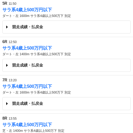
5R
11:50
サラ系4歳上500万円以下
ダート・左 1600m サラ系4歳以上500万下 別定
競走成績・払戻金
6R
12:50
サラ系4歳上500万円以下
ダート・左 1400m サラ系4歳以上500万下 別定
競走成績・払戻金
7R
13:20
サラ系4歳上500万円以下
ダート・左 1600m サラ系4歳以上500万下 別定
競走成績・払戻金
8R
13:55
サラ系4歳上500万円以下
芝・左 1400m サラ系4歳以上500万下 別定