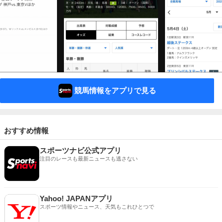
競馬情報をアプリで見る
おすすめ情報
スポーツナビ公式アプリ
注目のレースも最新ニュースも逃さない
Yahoo! JAPANアプリ
スポーツ情報やニュース、天気もこれひとつで