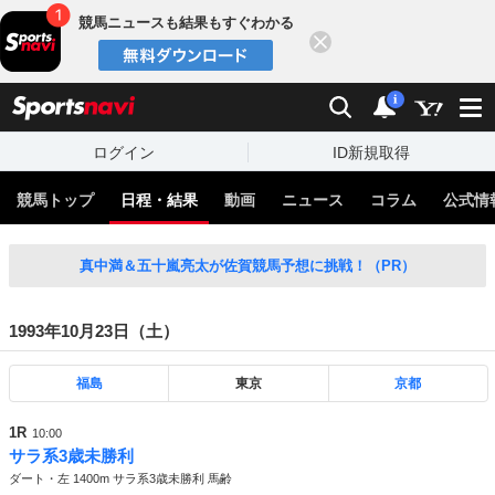
競馬ニュースも結果もすぐわかる
閉じる
スポーツナビ
検索
通知
i
ログイン
ID新規取得
競馬トップ
日程・結果
動画
ニュース
コラム
公式情
真中満＆五十嵐亮太が佐賀競馬予想に挑戦！（PR）
1993年10月23日（土）
福島
東京
京都
1R
10:00
サラ系3歳未勝利
ダート・左 1400m サラ系3歳未勝利 馬齢