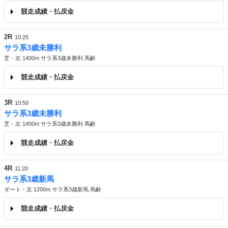
競走成績・払戻金
2R
10:25
サラ系3歳未勝利
芝・左 1400m サラ系3歳未勝利 馬齢
競走成績・払戻金
3R
10:50
サラ系3歳未勝利
芝・左 1400m サラ系3歳未勝利 馬齢
競走成績・払戻金
4R
11:20
サラ系3歳新馬
ダート・左 1200m サラ系3歳新馬 馬齢
競走成績・払戻金