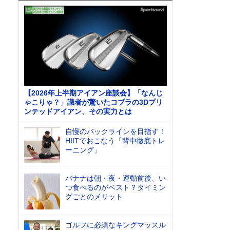
【2026年上半期アイアン座談会】「なんじ
ゃこりゃ？」識者が驚いたコブラの3Dプリ
ンテッドアイアン、その実力とは
自慢のバックラインを目指す！
HIITでおこなう「背中徹底トレ
ーニング」
バナナは朝・夜・運動前後、い
つ食べるのがベスト？タイミン
グごとのメリット
ゴルフに必須なキングマッスル