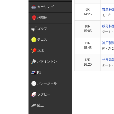
カーリング
賢島特
9R
14:25
芝・左 1
格闘技
秋分特
10R
ゴルフ
15:05
ダート・
テニス
神戸新
11R
15:45
芝・左 
卓球
サラ系3
12R
バドミントン
16:20
ダート・
F1
バレーボール
ラグビー
陸上