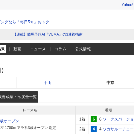
Yahoo
ングなら「毎日5％」おトク
【連載】競馬予想AI『VUMA』の3連複指南
結果
動画
ニュース
コラム
公式情報
日）
中山
中京
競走成績・払戻金一覧
レース名
着順
1着
6
6
ワークスバージョ
2歳オープン
左 1700m アラ系3歳オープン 別定
2着
4
4
ワカサルーチェー