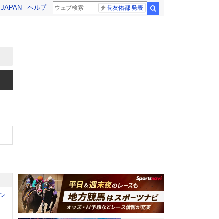
! JAPAN
ヘルプ
長友佑都 発表
検索
ン