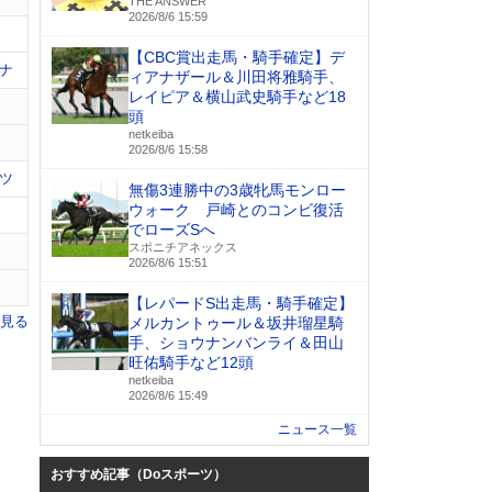
THE ANSWER
2026/8/6 15:59
【CBC賞出走馬・騎手確定】デ
ナ
ィアナザール＆川田将雅騎手、
レイピア＆横山武史騎手など18
頭
netkeiba
2026/8/6 15:58
ツ
無傷3連勝中の3歳牝馬モンロー
ウォーク 戸崎とのコンビ復活
でローズSへ
スポニチアネックス
2026/8/6 15:51
【レパードS出走馬・騎手確定】
を見る
メルカントゥール＆坂井瑠星騎
手、ショウナンバンライ＆田山
旺佑騎手など12頭
netkeiba
2026/8/6 15:49
ニュース一覧
おすすめ記事（Doスポーツ）