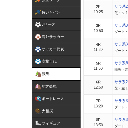
サラ系
2R
10:25
侍ジャパン
芝・左 
Jリーグ
サラ系
3R
10:50
ダート・
海外サッカー
サラ系
4R
サッカー代表
11:20
ダート・
高校年代
サラ系
5R
11:50
障害・芝
競馬
サラ系
6R
地方競馬
12:50
芝・左 1
ボートレース
サラ系3
7R
13:20
ダート・
大相撲
サラ系3
8R
フィギュア
13:50
ダート・