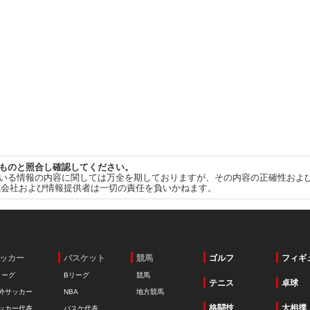
ものと照合し確認してください。
いる情報の内容に関しては万全を期しておりますが、その内容の正確性およ
式会社および情報提供者は一切の責任を負いかねます。
ッカー
バスケット
競馬
ゴルフ
フィギ
リーグ
Bリーグ
競馬
テニス
卓球
外サッカー
NBA
地方競馬
格闘技
大相撲
ッカー代表
バスケ代表