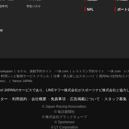
校年代
学生バスケ
NFL
ボート
to
kjapan
ホテル、旅館予約サイト 一休.com
レストラン予約サイト 一休.com レ
料理レシピ動画サービス クラシル
仕事・求人探しはスタンバイ
国内No.1女性向けメデ
st」
Yahoo! JAPAN
oo! JAPANのサービスであり、LINEヤフー株式会社がスポーツナビ株式会社と協
ンター
-
利用規約
-
会社概要
-
免責事項
-
広告掲載について
-
スタッフ募集
© Japan Racing Association.
© 毎日新聞社
© 株式会社グラッドキューブ
© Sportsnavi
© LY Corporation