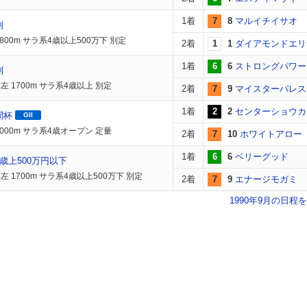
1着
7
8
マルイチイサオ
別
800m サラ系4歳以上500万下 別定
2着
1
1
ダイアモンドエリ
1着
6
6
ストロングパワー
別
左 1700m サラ系4歳以上 別定
2着
7
9
マイスターパレス
1着
2
2
センターショウカ
聞杯
GII
2000m サラ系4歳オープン 定量
2着
7
10
ホワイトアロー
1着
6
6
ベリーグッド
歳上500万円以下
左 1700m サラ系4歳以上500万下 別定
2着
7
9
エナージモガミ
1990年9月の日程