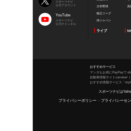
スポーツナビ
公式アカウント
大学野球
高
独立リーグ
YouTube
スポーツナビ
侍ジャパン
公式チャンネル
ライブ
to
おすすめサービス
マンガもお得にPayPayで eboo
自動車情報サイトcarview!
おすすめ情報サービス「mybe
スポーツナビはYah
プライバシーポリシー
-
プライバシーセ