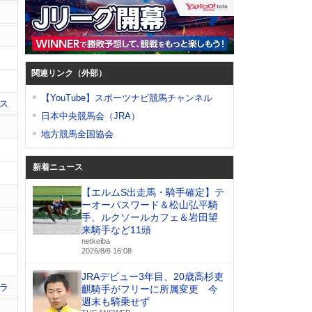
関連リンク（外部）
【YouTube】スポーツナビ競馬チャンネル
ス
日本中央競馬会（JRA）
地方競馬全国協会
新着ニュース
【エルムS出走馬・騎手確定】テ
ーオーパスワード＆松山弘平騎
手、ルクソールカフェ＆岩田望
来騎手など11頭
netkeiba
2026/8/6 16:08
JRAデビュー3年目、20歳高杉吏
ラ
麒騎手がフリーに所属変更 今
週末も騎乗せず