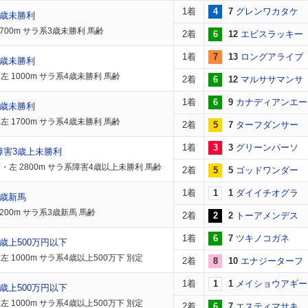
1着
4
7
グレンワカタケ
2歳未勝利
1700m サラ系3歳未勝利 馬齢
2着
6
12
エビスラッキー
1着
7
13
ロングアライブ
3歳未勝利
左 1000m サラ系4歳未勝利 馬齢
2着
6
12
マルササマンサ
1着
6
9
カナディアンエー
3歳未勝利
左 1700m サラ系4歳未勝利 馬齢
2着
5
7
ターフダンサー
1着
3
3
グリーンパーソ
障害3歳上未勝利
・左 2800m サラ系障害4歳以上未勝利 馬齢
2着
5
5
ゴッドワンダー
1着
1
1
ダイイチオグラ
2歳新馬
200m サラ系3歳新馬 馬齢
2着
2
2
トーアメンデス
1着
6
7
ツキノコガネ
歳上500万円以下
左 1000m サラ系4歳以上500万下 別定
2着
8
10
エナジーターフ
1着
1
1
メイショウアギー
歳上500万円以下
左 1000m サラ系4歳以上500万下 別定
2着
6
7
エスティマサキ