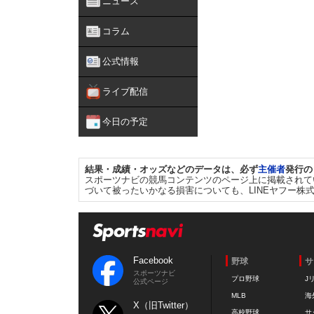
ニュース
コラム
公式情報
ライブ配信
今日の予定
結果・成績・オッズなどのデータは、必ず
主催者
発行の
スポーツナビの競馬コンテンツのページ上に掲載されて
づいて被ったいかなる損害についても、LINEヤフー株
Facebook
野球
サ
スポーツナビ
プロ野球
J
公式ページ
MLB
海
X（旧Twitter）
高校野球
サ