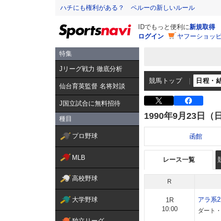
ハチにも権利がある？ ペルーの新しいルール
IDでもっと便利に
新規取得
ログイン
ヤフーショッピ
特集
Jリーグ戦力 徹底分析
競馬トップ
日程・
仙台育英監督 名将対談
J国立試合に無料招待
1990年9月23日（
種目
プロ野球
函館
MLB
レース一覧
高校野球
R
大学野球
アラ系
1R
10:00
ダート・
独立リーグ