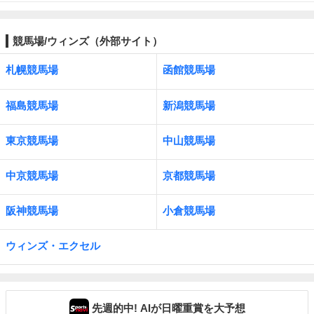
競馬場/ウィンズ（外部サイト）
札幌競馬場
函館競馬場
福島競馬場
新潟競馬場
東京競馬場
中山競馬場
中京競馬場
京都競馬場
阪神競馬場
小倉競馬場
ウィンズ・エクセル
先週的中! AIが日曜重賞を大予想