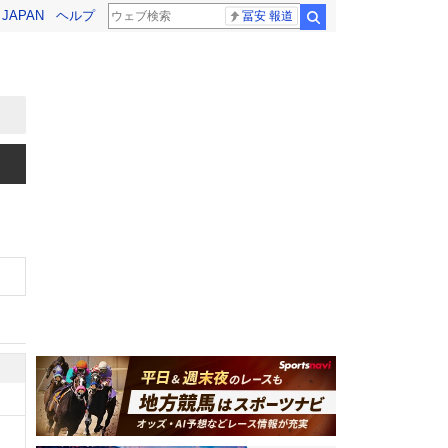
! JAPAN
ヘルプ
冨安 報道
検索