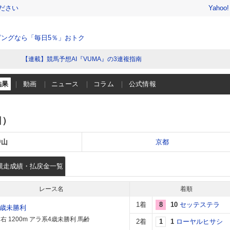
ださい
Yahoo
ングなら「毎日5％」おトク
【連載】競馬予想AI『VUMA』の3連複指南
結果
動画
ニュース
コラム
公式情報
日）
中山
京都
競走成績・払戻金一覧
レース名
着順
1着
8
10
セッテステラ
4歳未勝利
右 1200m アラ系4歳未勝利 馬齢
2着
1
1
ローヤルヒサシ