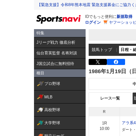
【緊急支援】令和8年熊本地震 緊急支援募金にご協力く
IDでもっと便利に
新規取得
ログイン
ヤフーショッピ
特集
Jリーグ戦力 徹底分析
競馬トップ
日程・
仙台育英監督 名将対談
J国立試合に無料招待
1986年1月19日（
種目
プロ野球
MLB
レース一覧
高校野球
R
大学野球
アラ系
1R
10:00
ダート・
独立リーグ