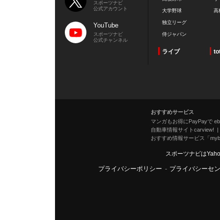
スポーツナビ
公式アカウント
大学野球
高
独立リーグ
YouTube
スポーツナビ
侍ジャパン
公式チャンネル
ライブ
to
おすすめサービス
マンガもお得にPayPayで eboo
自動車情報サイトcarview!
おすすめ情報サービス「mybe
スポーツナビはYah
プライバシーポリシー
-
プライバシーセ