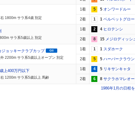
1着
5
5
オンワードルー
 1800m サラ系4歳 別定
2着
1
1
ベルベットグロー
1着
2
4
ヒロテンシ
別
800m サラ系5歳以上 別定
2着
8
15
メジロディッシ
1着
1
1
スダホーク
カジョッキークラブカップ
GII
外 2200m サラ系5歳以上オープン 別定
2着
5
5
ハーバークラウン
1着
4
5
リキサンキャタ
歳上400万円以下
右 1200m サラ系5歳以上 馬齢
2着
6
8
サクラホマレオー
1986年1月の日程