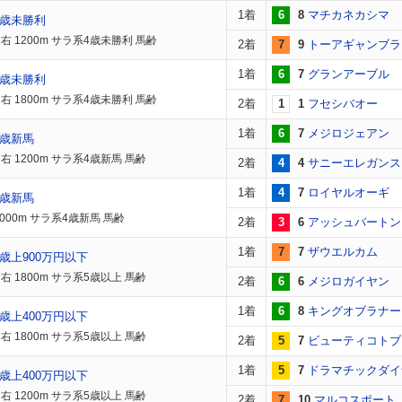
1着
6
8
マチカネカシマ
4歳未勝利
右 1200m サラ系4歳未勝利 馬齢
2着
7
9
トーアギャンブラ
1着
6
7
グランアーブル
4歳未勝利
右 1800m サラ系4歳未勝利 馬齢
2着
1
1
フセシバオー
1着
6
7
メジロジェアン
4歳新馬
右 1200m サラ系4歳新馬 馬齢
2着
4
4
サニーエレガンス
1着
4
7
ロイヤルオーギ
4歳新馬
000m サラ系4歳新馬 馬齢
2着
3
6
アッシュバートン
1着
7
7
ザウエルカム
歳上900万円以下
右 1800m サラ系5歳以上 馬齢
2着
6
6
メジロガイヤン
1着
6
8
キングオブラナー
歳上400万円以下
右 1800m サラ系5歳以上 馬齢
2着
5
7
ビューティコトブ
1着
5
7
ドラマチックダイ
歳上400万円以下
右 1200m サラ系5歳以上 馬齢
2着
7
10
マルコスポート