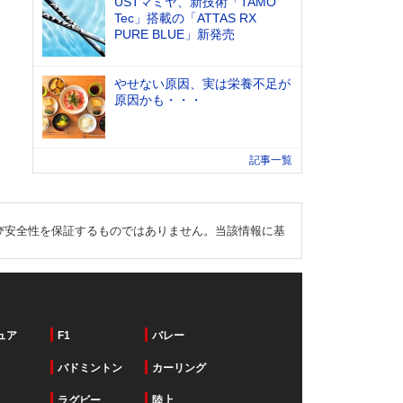
USTマミヤ、新技術「TAMO
Tec」搭載の「ATTAS RX
PURE BLUE」新発売
やせない原因、実は栄養不足が
原因かも・・・
記事一覧
び安全性を保証するものではありません。当該情報に基
ュア
F1
バレー
バドミントン
カーリング
ラグビー
陸上