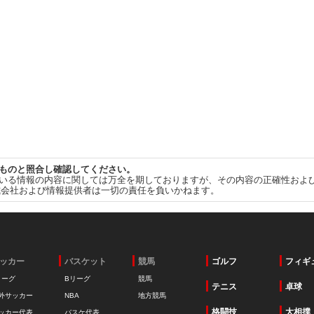
ものと照合し確認してください。
いる情報の内容に関しては万全を期しておりますが、その内容の正確性およ
式会社および情報提供者は一切の責任を負いかねます。
ッカー
バスケット
競馬
ゴルフ
フィギ
リーグ
Bリーグ
競馬
テニス
卓球
外サッカー
NBA
地方競馬
格闘技
大相撲
ッカー代表
バスケ代表