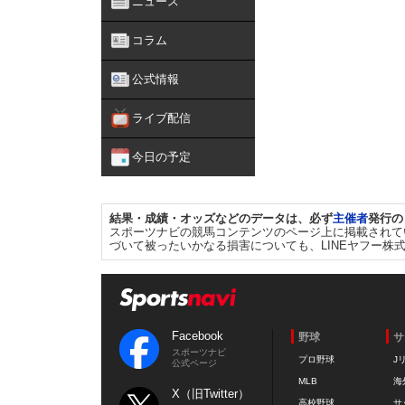
ニュース
コラム
公式情報
ライブ配信
今日の予定
結果・成績・オッズなどのデータは、必ず
主催者
発行の
スポーツナビの競馬コンテンツのページ上に掲載されて
づいて被ったいかなる損害についても、LINEヤフー株
Facebook
野球
サ
スポーツナビ
プロ野球
J
公式ページ
MLB
海
X（旧Twitter）
高校野球
サ