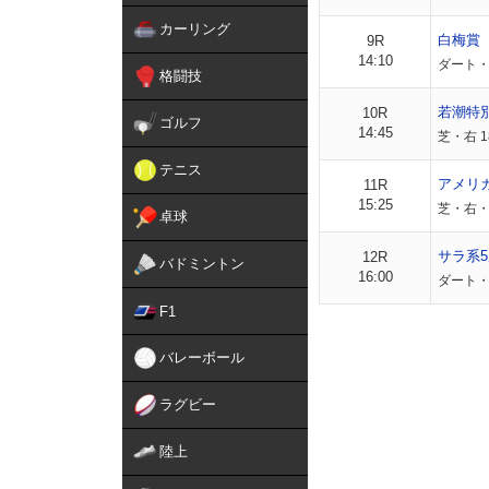
カーリング
白梅賞
9R
14:10
ダート・右
格闘技
若潮特
10R
ゴルフ
14:45
芝・右 1
テニス
アメリ
11R
15:25
芝・右・
卓球
サラ系5
12R
バドミントン
16:00
ダート・
F1
バレーボール
ラグビー
陸上