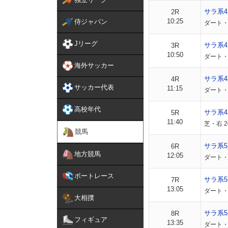
サラ系
2R
10:25
侍ジャパン
ダート・
Jリーグ
サラ系
3R
10:50
ダート・
海外サッカー
サラ系
4R
サッカー代表
11:15
ダート・
高校年代
サラ系
5R
11:40
芝・右 2
競馬
サラ系5
6R
地方競馬
12:05
ダート・
ボートレース
サラ系5
7R
13:05
ダート・
大相撲
サラ系5
8R
フィギュア
13:35
ダート・