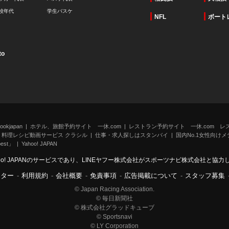
校年代
学生バスケ
NFL
ボート
to
kjapan
ホテル、旅館予約サイト 一休.com
レストラン予約サイト 一休.com レ
料理レシピ動画サービス クラシル
仕事・求人探しはスタンバイ
国内No.1女性向けメデ
st」
Yahoo! JAPAN
oo! JAPANのサービスであり、LINEヤフー株式会社がスポーツナビ株式会社と協
ンター
-
利用規約
-
会社概要
-
免責事項
-
広告掲載について
-
スタッフ募集
© Japan Racing Association.
© 毎日新聞社
© 株式会社グラッドキューブ
© Sportsnavi
© LY Corporation