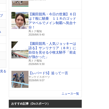
【園田競馬・今日の世麗】６日
ブ
は７鞍に騎乗 １１Ｒのゴッド
アマベルでメイン制覇へ気合十
分！
ュ
馬トク報知
2026/8/6 9:40
【園田競馬・人気ジョッキーは
語る】サンリナリア（８Ｒ）に
自信を見せる小牧太騎手「前走
が強かった」
馬トク報知
2026/8/6 9:30
を見る
【レパードS】追って一言
サンケイスポーツ
2026/8/6 9:07
ニュース一覧
おすすめ記事（Doスポーツ）