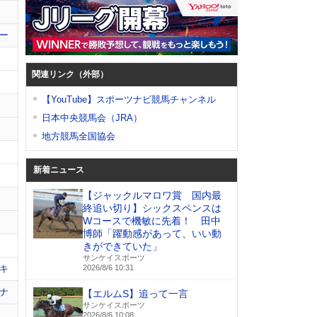
ー
関連リンク（外部）
【YouTube】スポーツナビ競馬チャンネル
日本中央競馬会（JRA）
地方競馬全国協会
新着ニュース
【ジャックルマロワ賞 国内最
終追い切り】シックスペンスは
Wコースで機敏に先着！ 田中
博師「躍動感があって、いい動
きができていた」
サンケイスポーツ
キ
2026/8/6 10:31
ナ
【エルムS】追って一言
サンケイスポーツ
2026/8/6 10:08