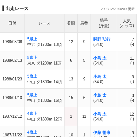
出走レース
2002/12/20 00:00
騎手
人気
日付
レース
着順
馬番
(オッズ)
(斤量)
5歳上
関野 弘行
7
1988/03/06
12
9
(-)
中京 ダ1700m 13頭
(54.0)
5歳上
小島 太
11
1988/02/13
6
5
(-)
東京 ダ1200m 11頭
(54.0)
5歳上
小島 太
9
1988/01/23
13
9
(-)
中山 ダ1800m 14頭
(54.0)
5歳上
小島 太
3
1988/01/10
15
6
(-)
中山 ダ1800m 16頭
(54.0)
4歳上
小島 太
12
1987/12/12
1
11
(-)
中山 ダ1800m 12頭
(54.0)
4歳上
伊藤 暢康
9
1987/11/22
10
1