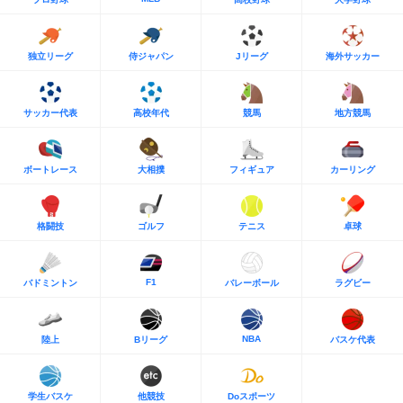
独立リーグ
侍ジャパン
Jリーグ
海外サッカー
サッカー代表
高校年代
競馬
地方競馬
ボートレース
大相撲
フィギュア
カーリング
格闘技
ゴルフ
テニス
卓球
F1
バドミントン
バレーボール
ラグビー
NBA
陸上
Bリーグ
バスケ代表
学生バスケ
他競技
Doスポーツ