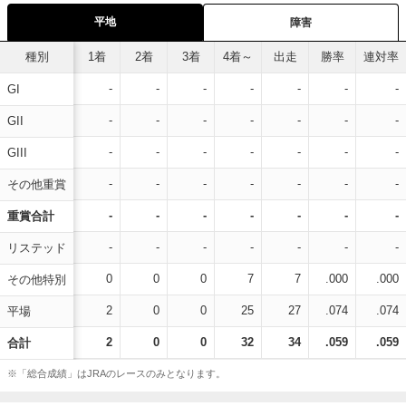
平地
障害
種別
1着
2着
3着
4着～
出走
勝率
連対率
-
-
-
-
-
-
-
GI
-
-
-
-
-
-
-
GII
-
-
-
-
-
-
-
GIII
-
-
-
-
-
-
-
その他重賞
-
-
-
-
-
-
-
重賞合計
-
-
-
-
-
-
-
リステッド
0
0
0
7
7
.000
.000
その他特別
2
0
0
25
27
.074
.074
平場
2
0
0
32
34
.059
.059
合計
※「総合成績」はJRAのレースのみとなります。