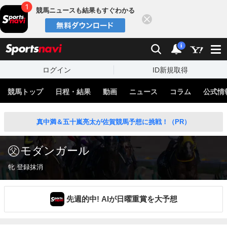
競馬ニュースも結果もすぐわかる
閉じる
スポーツナビ
検索
通知
i
ログイン
ID新規取得
競馬トップ
日程・結果
動画
ニュース
コラム
公式情
真中満＆五十嵐亮太が佐賀競馬予想に挑戦！（PR）
モダンガール
牝 登録抹消
先週的中! AIが日曜重賞を大予想