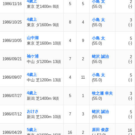
4歳上
小島 太
2
1986/11/16
5
5
(-)
東京 芝1400m 8頭
(55.0)
4歳上
小島 太
3
1986/10/25
8
4
(-)
東京 ダ1600m 9頭
(55.0)
山中湖
小島 太
5
1986/10/05
4
9
(-)
東京 芝1600m 10頭
(55.0)
袖ケ浦
蛯沢 誠治
2
1986/09/21
7
2
(-)
中山 ダ1200m 13頭
(55.0)
4歳上
小島 太
5
1986/09/07
4
11
(-)
中山 芝1200m 13頭
(55.0)
4歳上
牧之瀬 幸夫
3
1986/07/27
5
1
(-)
新潟 芝1400m 9頭
(55.0)
おけさ
蛯沢 誠治
5
1986/07/12
7
3
(-)
新潟 芝1200m 10頭
(55.0)
5歳上
原田 俊彦
16
1986/04/29
16
2
(-)