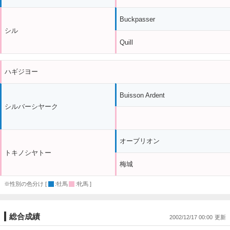
Buckpasser
シル
Quill
ハギジヨー
Buisson Ardent
シルバーシヤーク
オーブリオン
トキノシヤトー
梅城
※性別の色分け [
:牡馬
:牝馬 ]
総合成績
2002/12/17 00:00