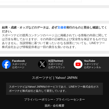
結果・成績・オッズなどのデータは、必ず
主催者
発行のものと照合し確認してく
ださい。
スポーツナビの競馬コンテンツのページ上に掲載されている情報の内容に関して
は万全を期しておりますが、その内容の正確性および安全性を保証するものでは
ありません。当該情報に基づいて被ったいかなる損害についても、LINEヤフー
株式会社および情報提供者は一切の責任を負いかねます。
Facebook
X(旧Twitter)
YouTube
スポーツナビ
スポーツナビ
スポーツナビ
公式ページ
公式アカウント
公式チャンネル
スポーツナビ
Yahoo! JAPAN
スポーツナビはYahoo! JAPANのサービスであり、LINEヤフー株式会社がス
ポーツナビ株式会社と協力して運営しています。
プライバシーポリシー
プライバシーセンター
規約
会社概要