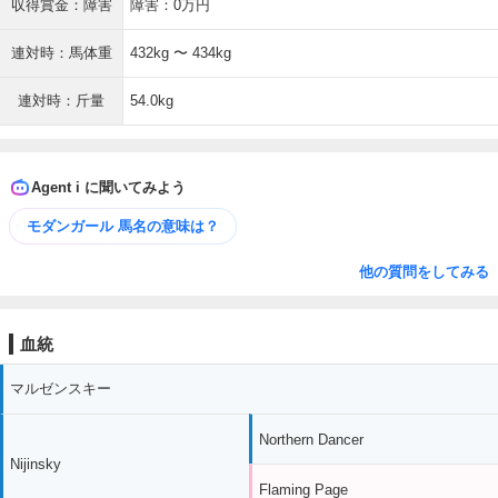
収得賞金：障害
障害：0万円
連対時：馬体重
432kg 〜 434kg
連対時：斤量
54.0kg
Agent i に聞いてみよう
モダンガール 馬名の意味は？
他の質問をしてみる
血統
マルゼンスキー
Northern Dancer
Nijinsky
Flaming Page