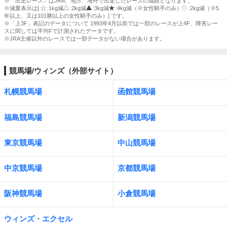
※「出走レース」はJRA、地方、海外で出走したレースの成績となります。
※減量表示は[
:1kg減
:2kg減
:3kg減
:4kg減（※女性騎手のみ）
:2kg減（※5
年以上、又は101勝以上の女性騎手のみ）] です。
※「上3F」表記のデータについて 1993年4月以前では一部のレースが上4F、障害レー
スに関しては平均Fで計測されたデータです。
※JRA主催以外のレースでは一部データがない場合があります。
競馬場/ウィンズ（外部サイト）
札幌競馬場
函館競馬場
福島競馬場
新潟競馬場
東京競馬場
中山競馬場
中京競馬場
京都競馬場
阪神競馬場
小倉競馬場
ウィンズ・エクセル