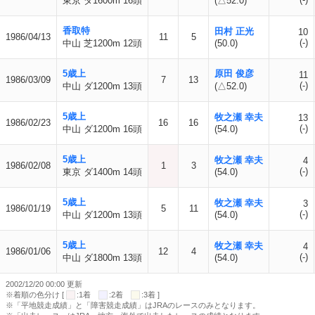
東京 ダ1600m 16頭
(△52.0)
香取特
田村 正光
10
1986/04/13
11
5
(-)
中山 芝1200m 12頭
(50.0)
5歳上
原田 俊彦
11
1986/03/09
7
13
(-)
中山 ダ1200m 13頭
(△52.0)
5歳上
牧之瀬 幸夫
13
1986/02/23
16
16
(-)
中山 ダ1200m 16頭
(54.0)
5歳上
牧之瀬 幸夫
4
1986/02/08
1
3
(-)
東京 ダ1400m 14頭
(54.0)
5歳上
牧之瀬 幸夫
3
1986/01/19
5
11
(-)
中山 ダ1200m 13頭
(54.0)
5歳上
牧之瀬 幸夫
4
1986/01/06
12
4
(-)
中山 ダ1800m 13頭
(54.0)
2002/12/20 00:00 更新
※着順の色分け [
:1着
:2着
:3着 ]
※「平地競走成績」と「障害競走成績」はJRAのレースのみとなります。