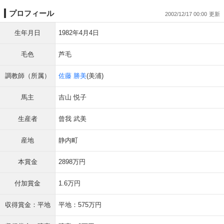
プロフィール
2002/12/17 00:00
生年月日
1982年4月4日
毛色
芦毛
調教師（所属）
佐藤 勝美
(美浦)
馬主
吉山 悦子
生産者
曾我 武美
産地
静内町
本賞金
2898万円
付加賞金
1.6万円
収得賞金：平地
平地：575万円