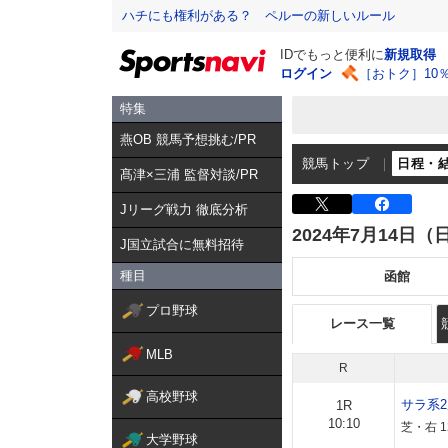
ハチにも権利がある？ ペルーの新しいルール
IDでもっと便利に
新規取得
ログイン
［おトク］10
特集
燕OB 競馬予想挑む/PR
競馬トップ
日程・
髙津×三浦 監督対談/PR
Jリーグ戦力 徹底分析
2024年7月14日（
J国立試合に無料招待
種目
函館
プロ野球
レース一覧
MLB
R
高校野球
サラ系
1R
10:10
芝・右 1
大学野球