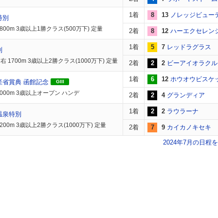
1着
8
13
ノレッジビュー
特別
800m 3歳以上1勝クラス(500万下) 定量
2着
8
12
ハーエクセレン
1着
5
7
レッドラグラス
別
 1700m 3歳以上2勝クラス(1000万下) 定量
2着
2
2
ビーアイオラクル
1着
6
12
ホウオウビスケ
産省賞典 函館記念
GIII
2000m 3歳以上オープン ハンデ
2着
2
4
グランディア
1着
2
2
ラウラーナ
温泉特別
200m 3歳以上2勝クラス(1000万下) 定量
2着
7
9
カイカノキセキ
2024年7月の日程