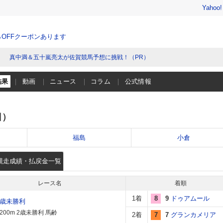
Yahoo
％OFFクーポンあります
真中満＆五十嵐亮太が佐賀競馬予想に挑戦！（PR）
結果
動画
ニュース
コラム
公式情報
日）
福島
小倉
競走成績・払戻金一覧
レース名
着順
1着
8
9
ドゥアムール
2歳未勝利
200m 2歳未勝利 馬齢
2着
7
7
グランカメリア