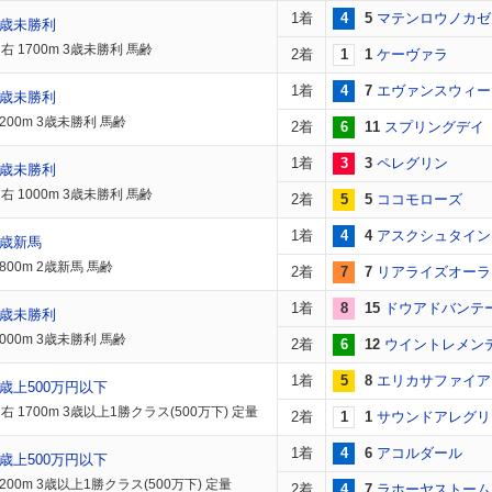
1着
4
5
マテンロウノカゼ
3歳未勝利
 1700m 3歳未勝利 馬齢
2着
1
1
ケーヴァラ
1着
4
7
エヴァンスウィー
3歳未勝利
200m 3歳未勝利 馬齢
2着
6
11
スプリングデイ
1着
3
3
ペレグリン
3歳未勝利
 1000m 3歳未勝利 馬齢
2着
5
5
ココモローズ
1着
4
4
アスクシュタイン
2歳新馬
800m 2歳新馬 馬齢
2着
7
7
リアライズオーラ
1着
8
15
ドウアドバンテ
3歳未勝利
000m 3歳未勝利 馬齢
2着
6
12
ウイントレメン
1着
5
8
エリカサファイア
歳上500万円以下
 1700m 3歳以上1勝クラス(500万下) 定量
2着
1
1
サウンドアレグリ
1着
4
6
アコルダール
歳上500万円以下
200m 3歳以上1勝クラス(500万下) 定量
2着
4
7
ラホーヤストーム