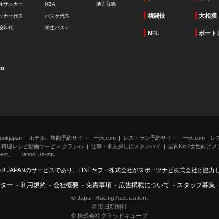
外サッカー
NBA
地方競馬
格闘技
大相撲
ッカー代表
バスケ代表
校年代
学生バスケ
NFL
ボート
to
kjapan
ホテル、旅館予約サイト 一休.com
レストラン予約サイト 一休.com レ
料理レシピ動画サービス クラシル
仕事・求人探しはスタンバイ
国内No.1女性向けメデ
st」
Yahoo! JAPAN
oo! JAPANのサービスであり、LINEヤフー株式会社がスポーツナビ株式会社と協
ンター
-
利用規約
-
会社概要
-
免責事項
-
広告掲載について
-
スタッフ募集
© Japan Racing Association.
© 毎日新聞社
© 株式会社グラッドキューブ