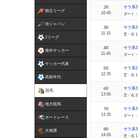
サラ系
2R
独立リーグ
10:45
ダート・右
侍ジャパン
サラ系
3R
11:15
芝・右 1
Jリーグ
サラ系
4R
海外サッカー
11:45
ダート・右
サッカー代表
サラ系
5R
12:35
芝・右 1
高校年代
サラ系
6R
競馬
13:05
芝・右 2
地方競馬
サラ系3
7R
13:35
ダート・右
ボートレース
サラ系3
8R
大相撲
14:05
芝・右 1