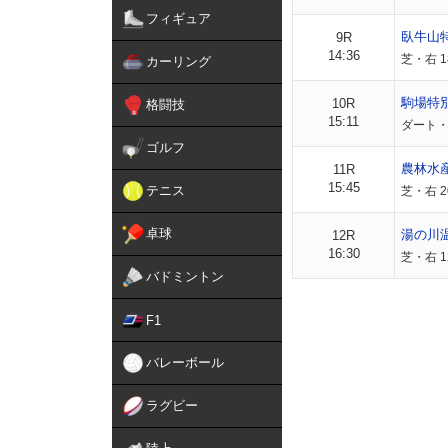
フィギュア
臥牛山
9R
14:36
芝・右 1
カーリング
駒場特
10R
格闘技
15:11
ダート・右
ゴルフ
農林水
11R
15:45
テニス
芝・右 
卓球
湯の川
12R
16:30
芝・右 1
バドミントン
F1
バレーボール
ラグビー