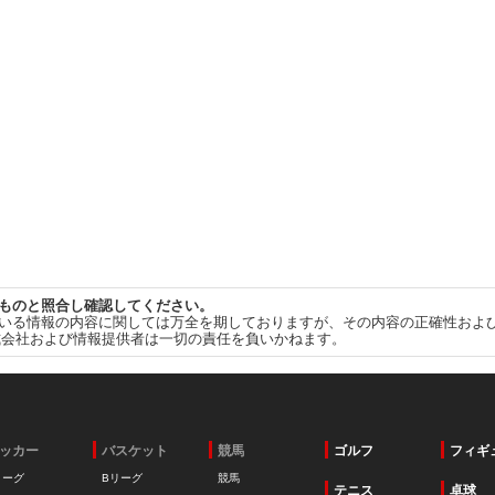
ものと照合し確認してください。
いる情報の内容に関しては万全を期しておりますが、その内容の正確性およ
式会社および情報提供者は一切の責任を負いかねます。
ッカー
バスケット
競馬
ゴルフ
フィギ
リーグ
Bリーグ
競馬
テニス
卓球