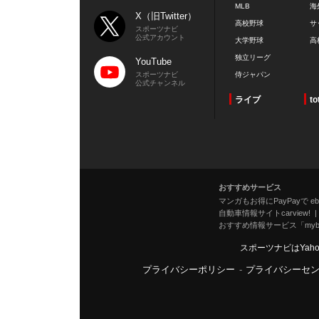
MLB
海
X（旧Twitter）
高校野球
サ
スポーツナビ
公式アカウント
大学野球
高
独立リーグ
YouTube
スポーツナビ
侍ジャパン
公式チャンネル
ライブ
to
おすすめサービス
マンガもお得にPayPayで eboo
自動車情報サイトcarview!
おすすめ情報サービス「mybe
スポーツナビはYah
プライバシーポリシー
-
プライバシーセ