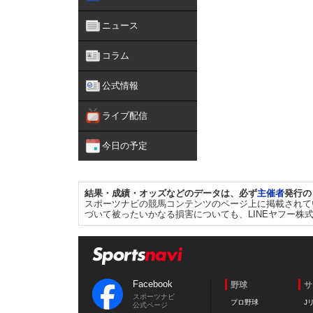
ニュース
コラム
公式情報
ライブ配信
今日の予定
結果・成績・オッズなどのデータは、必ず
主催者
発行の
スポーツナビの競馬コンテンツのページ上に掲載されて
づいて被ったいかなる損害についても、LINEヤフー株
Facebook
野球
サ
スポーツナビ
プロ野球
J
公式ページ