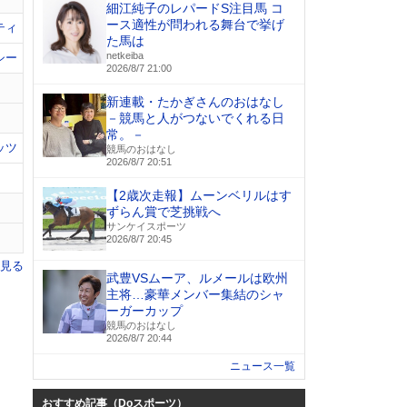
細江純子のレパードS注目馬 コ
ース適性が問われる舞台で挙げ
ティ
た馬は
netkeiba
シー
2026/8/7 21:00
新連載・たかぎさんのおはなし
－競馬と人がつないでくれる日
常。－
ッツ
競馬のおはなし
2026/8/7 20:51
【2歳次走報】ムーンベリルはす
ずらん賞で芝挑戦へ
サンケイスポーツ
2026/8/7 20:45
を見る
武豊VSムーア、ルメールは欧州
主将…豪華メンバー集結のシャ
ーガーカップ
競馬のおはなし
2026/8/7 20:44
ニュース一覧
おすすめ記事（Doスポーツ）