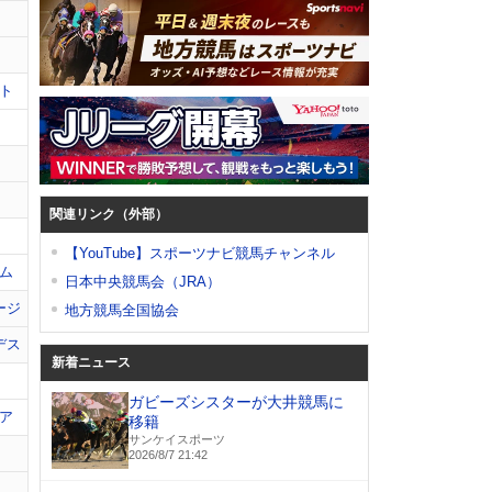
ト
関連リンク（外部）
【YouTube】スポーツナビ競馬チャンネル
ム
日本中央競馬会（JRA）
ージ
地方競馬全国協会
デス
新着ニュース
ガビーズシスターが大井競馬に
ア
移籍
サンケイスポーツ
2026/8/7 21:42