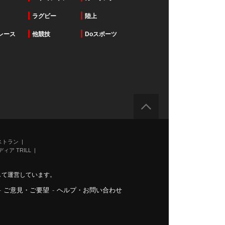
ラグビー
陸上
レース
他競技
Doスポーツ
ストラン
ィア TRILL
力して運営しています。
-
ご意見・ご要望
-
ヘルプ・お問い合わせ