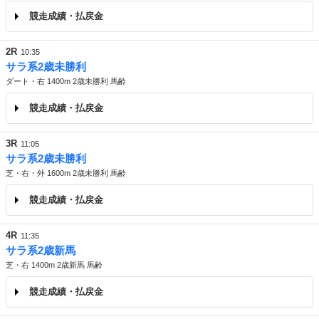
競走成績・払戻金
2R
10:35
サラ系2歳未勝利
ダート・右 1400m 2歳未勝利 馬齢
競走成績・払戻金
3R
11:05
サラ系2歳未勝利
芝・右・外 1600m 2歳未勝利 馬齢
競走成績・払戻金
4R
11:35
サラ系2歳新馬
芝・右 1400m 2歳新馬 馬齢
競走成績・払戻金