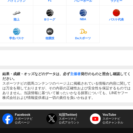
F1
バドミントン
バレーボール
ラグビー
NBA
陸上
Bリーグ
バスケ代表
学生バスケ
他競技
Doスポーツ
結果・成績・オッズなどのデータは、必ず
主催者
発行のものと照合し確認してく
ださい。
スポーツナビの競馬コンテンツのページ上に掲載されている情報の内容に関して
は万全を期しておりますが、その内容の正確性および安全性を保証するものでは
ありません。当該情報に基づいて被ったいかなる損害についても、LINEヤフー
株式会社および情報提供者は一切の責任を負いかねます。
Facebook
X(旧Twitter)
YouTube
スポーツナビ
スポーツナビ
スポーツナビ
公式ページ
公式アカウント
公式チャンネル