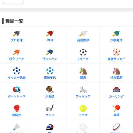
種目一覧
MLB
プロ野球
高校野球
大学野球
独立リーグ
侍ジャパン
Jリーグ
海外サッカー
サッカー代表
高校年代
競馬
地方競馬
ボートレース
大相撲
フィギュア
カーリング
格闘技
ゴルフ
テニス
卓球