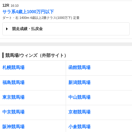
12R
16:10
サラ系4歳上1000万円以下
ダート・右 1400m 4歳以上2勝クラス(1000万下) 定量
競走成績・払戻金
競馬場/ウィンズ（外部サイト）
札幌競馬場
函館競馬場
福島競馬場
新潟競馬場
東京競馬場
中山競馬場
中京競馬場
京都競馬場
阪神競馬場
小倉競馬場