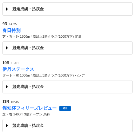
競走成績・払戻金
9R
14:25
春日特別
芝・右・外 1800m 4歳以上2勝クラス(1000万下) 定量
競走成績・払戻金
10R
15:01
伊丹ステークス
ダート・右 1800m 4歳以上3勝クラス(1600万下) ハンデ
競走成績・払戻金
11R
15:35
報知杯フィリーズレビュー
GII
芝・右 1400m 3歳オープン 馬齢
競走成績・払戻金