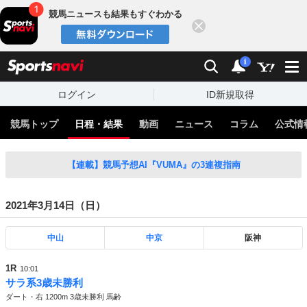
競馬ニュースも結果もすぐわかる
閉じる
スポーツナビ
検索
通知
i
ログイン
ID新規取得
競馬トップ
日程・結果
動画
ニュース
コラム
公式情
【連載】競馬予想AI『VUMA』の3連複指南
2021年3月14日（日）
中山
中京
阪神
1R
10:01
サラ系3歳未勝利
ダート・右 1200m 3歳未勝利 馬齢