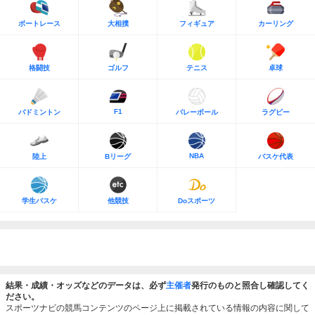
ボートレース
大相撲
フィギュア
カーリング
格闘技
ゴルフ
テニス
卓球
F1
バドミントン
バレーボール
ラグビー
NBA
陸上
Bリーグ
バスケ代表
学生バスケ
他競技
Doスポーツ
結果・成績・オッズなどのデータは、必ず
主催者
発行のものと照合し確認してく
ださい。
スポーツナビの競馬コンテンツのページ上に掲載されている情報の内容に関して