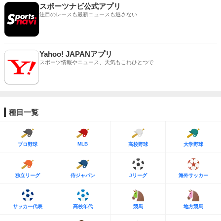
スポーツナビ公式アプリ
注目のレースも最新ニュースも逃さない
Yahoo! JAPANアプリ
スポーツ情報やニュース、天気もこれひとつで
種目一覧
MLB
プロ野球
高校野球
大学野球
独立リーグ
侍ジャパン
Jリーグ
海外サッカー
サッカー代表
高校年代
競馬
地方競馬