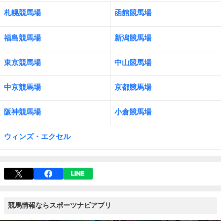
札幌競馬場
函館競馬場
福島競馬場
新潟競馬場
東京競馬場
中山競馬場
中京競馬場
京都競馬場
阪神競馬場
小倉競馬場
ウィンズ・エクセル
競馬情報ならスポーツナビアプリ