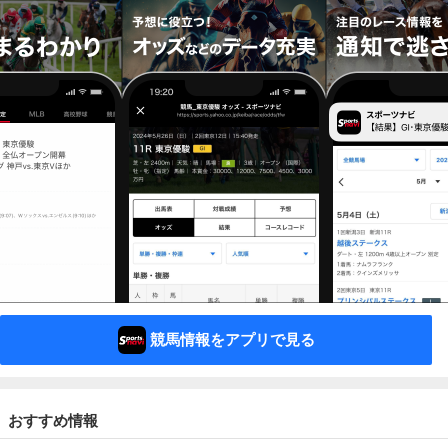
競馬情報をアプリで見る
おすすめ情報