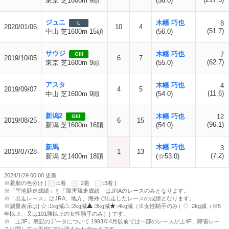
東京 芝1800m 9頭
(56.0)
ジュニ
木幡 巧也
8
L
2020/01/06
10
4
(51.7)
中山 芝1600m 15頭
(56.0)
サウジ
木幡 巧也
7
GIII
2019/10/05
6
7
(62.7)
東京 芝1600m 9頭
(55.0)
アスタ
木幡 巧也
4
2019/09/07
4
5
(11.6)
中山 芝1600m 9頭
(54.0)
新潟2
木幡 巧也
12
GIII
2019/08/25
6
15
(96.1)
新潟 芝1600m 16頭
(54.0)
新馬
木幡 巧也
3
2019/07/28
1
13
(7.2)
新潟 芝1400m 18頭
(☆53.0)
2024/1/29 00:00 更新
※着順の色分け [
:1着
:2着
:3着 ]
※「平地競走成績」と「障害競走成績」はJRAのレースのみとなります。
※「出走レース」はJRA、地方、海外で出走したレースの成績となります。
※減量表示は[
:1kg減
:2kg減
:3kg減
:4kg減（※女性騎手のみ）
:2kg減（※5
年以上、又は101勝以上の女性騎手のみ）] です。
※「上3F」表記のデータについて 1993年4月以前では一部のレースが上4F、障害レー