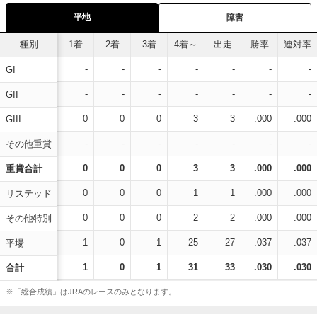
平地
障害
種別
1着
2着
3着
4着～
出走
勝率
連対率
-
-
-
-
-
-
-
GI
-
-
-
-
-
-
-
GII
0
0
0
3
3
.000
.000
GIII
-
-
-
-
-
-
-
その他重賞
0
0
0
3
3
.000
.000
重賞合計
0
0
0
1
1
.000
.000
リステッド
0
0
0
2
2
.000
.000
その他特別
1
0
1
25
27
.037
.037
平場
1
0
1
31
33
.030
.030
合計
※「総合成績」はJRAのレースのみとなります。