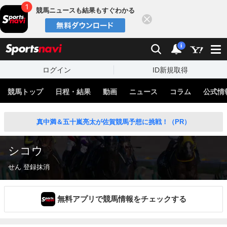
競馬ニュースも結果もすぐわかる
閉じる
スポーツナビ
検索
通知
i
ログイン
ID新規取得
競馬トップ
日程・結果
動画
ニュース
コラム
公式情
真中満＆五十嵐亮太が佐賀競馬予想に挑戦！（PR）
シコウ
せん 登録抹消
無料アプリで競馬情報をチェックする