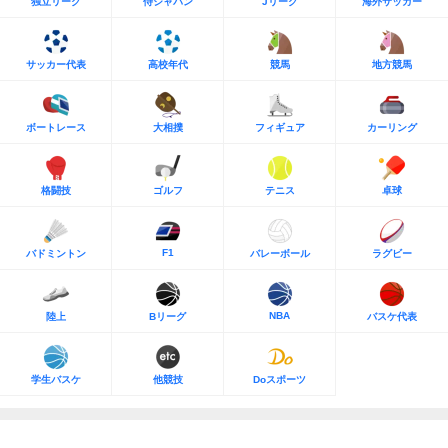
独立リーグ
侍ジャパン
Jリーグ
海外サッカー
サッカー代表
高校年代
競馬
地方競馬
ボートレース
大相撲
フィギュア
カーリング
格闘技
ゴルフ
テニス
卓球
F1
バドミントン
バレーボール
ラグビー
NBA
陸上
Bリーグ
バスケ代表
学生バスケ
他競技
Doスポーツ