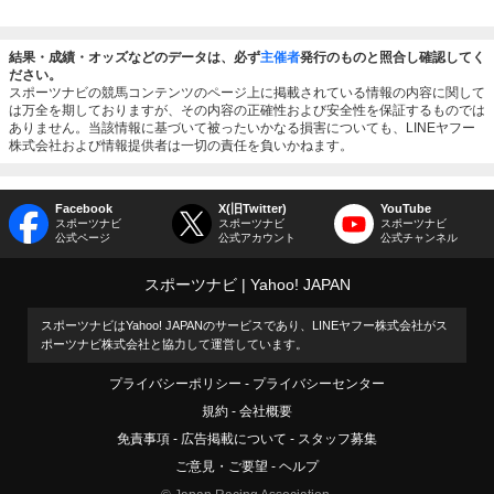
結果・成績・オッズなどのデータは、必ず
主催者
発行のものと照合し確認してく
ださい。
スポーツナビの競馬コンテンツのページ上に掲載されている情報の内容に関して
は万全を期しておりますが、その内容の正確性および安全性を保証するものでは
ありません。当該情報に基づいて被ったいかなる損害についても、LINEヤフー
株式会社および情報提供者は一切の責任を負いかねます。
Facebook
X(旧Twitter)
YouTube
スポーツナビ
スポーツナビ
スポーツナビ
公式ページ
公式アカウント
公式チャンネル
スポーツナビ
Yahoo! JAPAN
スポーツナビはYahoo! JAPANのサービスであり、LINEヤフー株式会社がス
ポーツナビ株式会社と協力して運営しています。
プライバシーポリシー
プライバシーセンター
規約
会社概要
免責事項
広告掲載について
スタッフ募集
ご意見・ご要望
ヘルプ