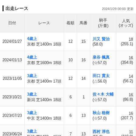
出走レース
2024/1/29 00:00
騎手
人気
日付
レース
着順
馬番
(オッズ)
(斤量)
4歳上
川又 賢治
18
2024/01/27
12
15
(255.1)
京都 芝1400m 18頭
(58.0)
4歳上
泉谷 楓真
16
2024/01/13
10
16
(354.8)
京都 芝1600m 18頭
(☆57.0)
3歳上
田口 貫太
14
2023/11/05
12
14
(56.2)
京都 芝1400m 17頭
(△56.0)
3歳上
佐々木 大輔
16
2023/10/21
6
1
(86.8)
新潟 芝1400m 18頭
(☆57.0)
3歳上
秋山 稔樹
16
2023/07/23
6
13
(207.7)
中京 芝1400m 18頭
(☆57.0)
3歳上
西村 淳也
11
2023/06/24
7
13