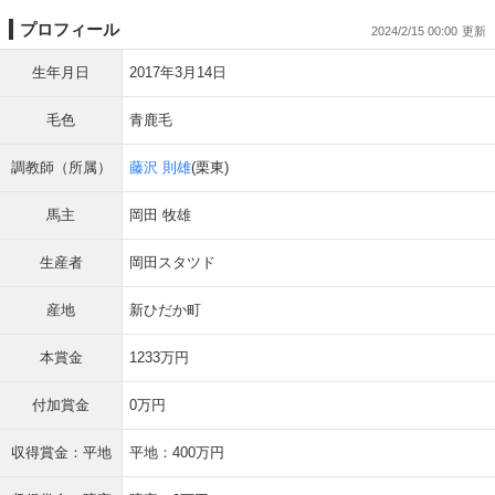
プロフィール
2024/2/15 00:00
生年月日
2017年3月14日
毛色
青鹿毛
調教師（所属）
藤沢 則雄
(栗東)
馬主
岡田 牧雄
生産者
岡田スタツド
産地
新ひだか町
本賞金
1233万円
付加賞金
0万円
収得賞金：平地
平地：400万円