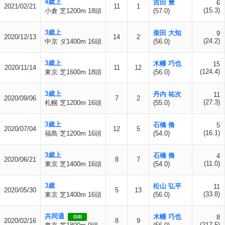
4歳上
吉田 豊
6
2021/02/21
11
1
(15.3)
小倉 芝1200m 18頭
(57.0)
3歳上
柴田 大知
9
2020/12/13
14
2
(24.2)
中京 ダ1400m 16頭
(56.0)
3歳上
木幡 巧也
15
2020/11/14
11
12
(124.4)
東京 芝1600m 18頭
(56.0)
3歳上
丹内 祐次
11
2020/09/06
7
2
(27.3)
札幌 芝1200m 16頭
(55.0)
3歳上
石橋 脩
5
2020/07/04
12
5
(16.1)
福島 芝1200m 16頭
(54.0)
3歳上
石橋 脩
4
2020/06/21
8
7
(11.0)
東京 芝1400m 16頭
(54.0)
3歳
松山 弘平
11
2020/05/30
5
13
(33.8)
東京 芝1400m 16頭
(56.0)
共同通
木幡 巧也
8
GIII
2020/02/16
8
9
(217.5)