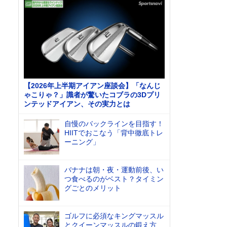
【2026年上半期アイアン座談会】「なんじ
ゃこりゃ？」識者が驚いたコブラの3Dプリ
ンテッドアイアン、その実力とは
自慢のバックラインを目指す！
HIITでおこなう「背中徹底トレ
ーニング」
バナナは朝・夜・運動前後、い
つ食べるのがベスト？タイミン
グごとのメリット
ゴルフに必須なキングマッスル
とクイーンマッスルの鍛え方