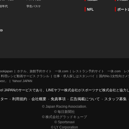
校年代
学生バスケ
NFL
ボート
to
kjapan
ホテル、旅館予約サイト 一休.com
レストラン予約サイト 一休.com レ
料理レシピ動画サービス クラシル
仕事・求人探しはスタンバイ
国内No.1女性向けメデ
st」
Yahoo! JAPAN
oo! JAPANのサービスであり、LINEヤフー株式会社がスポーツナビ株式会社と協
ンター
-
利用規約
-
会社概要
-
免責事項
-
広告掲載について
-
スタッフ募集
© Japan Racing Association.
© 毎日新聞社
© 株式会社グラッドキューブ
© Sportsnavi
© LY Corporation