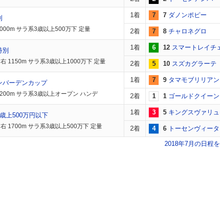
1着
7
7
ダノンポピー
別
000m サラ系3歳以上500万下 定量
2着
7
8
チャロネグロ
1着
6
12
スマートレイチ
特別
 1150m サラ系3歳以上1000万下 定量
2着
5
10
スズカグラーテ
1着
7
9
タマモブリリアン
ンバーデンカップ
1200m サラ系3歳以上オープン ハンデ
2着
1
1
ゴールドクイーン
1着
3
5
キングスヴァリュ
歳上500万円以下
右 1700m サラ系3歳以上500万下 定量
2着
4
6
トーセンヴィータ
2018年7月の日程