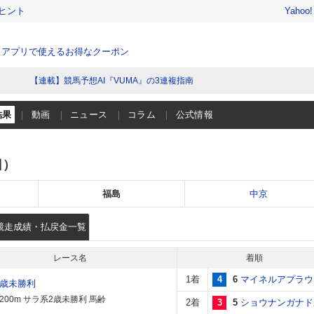
ヒント
Yahoo
、アプリで使えるお得なクーポン
【連載】競馬予想AI『VUMA』の3連複指南
結果
動画
ニュース
コラム
公式情報
日）
福島
中京
競走成績・払戻金一覧
レース名
着順
1着
4
6
マイネルアプラウ
2歳未勝利
1200m サラ系2歳未勝利 馬齢
2着
3
5
ショウナンガナド