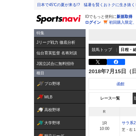
日本で45℃の夏が来る!? 猛暑を賢くおトクに生き抜く
IDでもっと便利に
新規取得
ログイン
初回購入限定
特集
Jリーグ戦力 徹底分析
競馬トップ
日程・
仙台育英監督 名将対談
J国立試合に無料招待
2018年7月15日（
種目
プロ野球
函館
MLB
レース一覧
高校野球
R
大学野球
サラ系
1R
10:00
芝・右 
独立リーグ