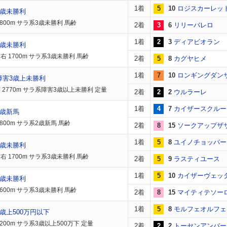
1着
5
10
ロジスカーレッ
3歳未勝利
1800m サラ系3歳未勝利 馬齢
2着
3
6
リリーバレロ
1着
2
3
ディアビオラン
3歳未勝利
右 1700m サラ系3歳未勝利 馬齢
2着
5
8
カグヤヒメ
1着
7
10
ロンギングダン
障害3歳上未勝利
 2770m サラ系障害3歳以上未勝利 定量
2着
2
2
ウルラーレ
1着
4
7
カイザースクルー
2歳新馬
800m サラ系2歳新馬 馬齢
2着
8
15
ソークアップザ
1着
5
8
ユイノチョッパー
3歳未勝利
右 1700m サラ系3歳未勝利 馬齢
2着
5
9
ラスティユース
1着
5
10
カイザーヴェッ
3歳未勝利
2600m サラ系3歳未勝利 馬齢
2着
8
15
マイティテソー
1着
5
8
モルフェオルフェ
歳上500万円以下
200m サラ系3歳以上500万下 定量
2着
2
2
トーセンアンバー