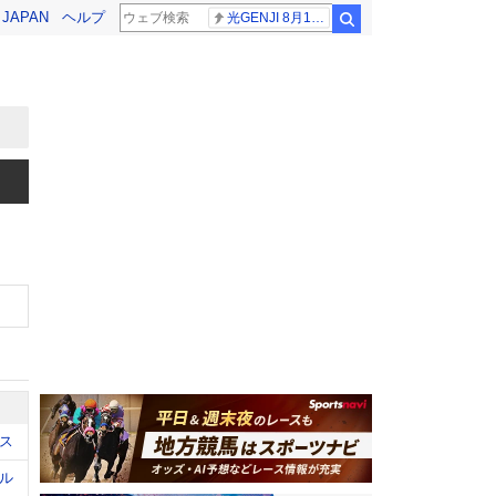
! JAPAN
ヘルプ
光GENJI 8月19日
検索
ス
ル