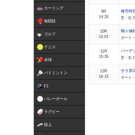
カーリング
種市特
9R
14:25
芝・右 2
格闘技
鶴ヶ城
10R
ゴルフ
15:01
ダート・右
テニス
バーデ
11R
15:35
芝・右 
卓球
サラ系3
12R
バドミントン
16:15
ダート・
F1
バレーボール
ラグビー
陸上