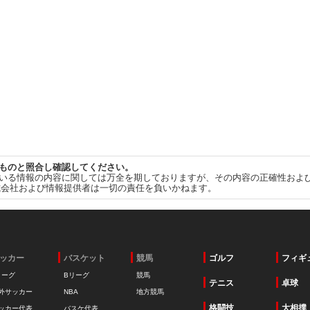
ものと照合し確認してください。
いる情報の内容に関しては万全を期しておりますが、その内容の正確性およ
式会社および情報提供者は一切の責任を負いかねます。
ッカー
バスケット
競馬
ゴルフ
フィギ
リーグ
Bリーグ
競馬
テニス
卓球
外サッカー
NBA
地方競馬
格闘技
大相撲
ッカー代表
バスケ代表