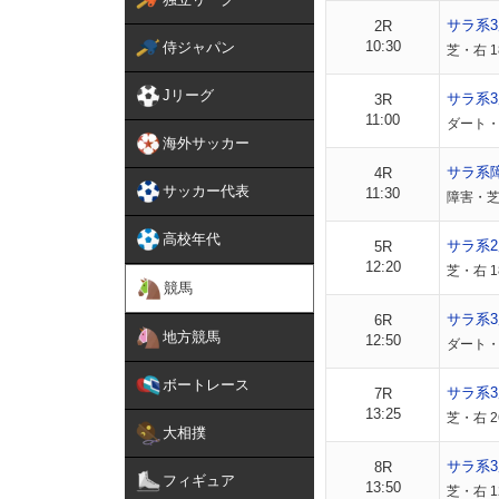
サラ系
2R
10:30
侍ジャパン
芝・右 
Jリーグ
サラ系
3R
11:00
ダート・
海外サッカー
サラ系
4R
サッカー代表
11:30
障害・芝
高校年代
サラ系
5R
12:20
芝・右 1
競馬
サラ系
6R
地方競馬
12:50
ダート・
ボートレース
サラ系
7R
13:25
芝・右 
大相撲
サラ系3
8R
フィギュア
13:50
芝・右 1