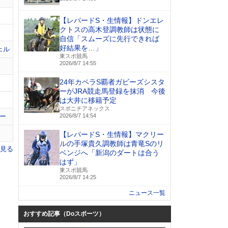
【レパードS・生情報】ドンエレ
クトスの高木登調教師は状態に
自信「スムーズに先行できれば
好結果を…」
ェル
東スポ競馬
2026/8/7 14:55
24年カペラS覇者ガビーズシスタ
ーがJRA競走馬登録を抹消 今後
は大井に移籍予定
スポニチアネックス
ー
2026/8/7 14:54
【レパードS・生情報】マクリー
ルの手塚貴久調教師は青竜Sのリ
を見る
ベンジへ「新潟のダートは合う
はず」
東スポ競馬
2026/8/7 14:25
ニュース一覧
おすすめ記事（Doスポーツ）