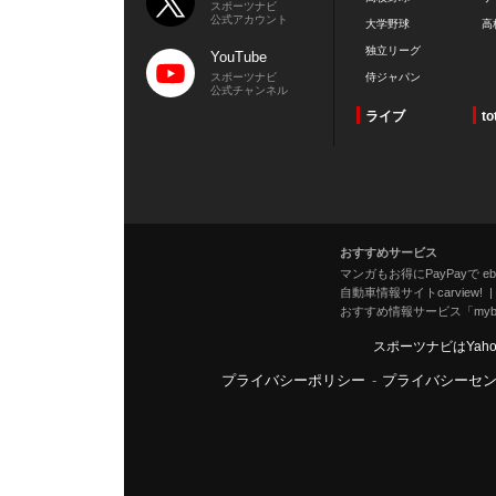
スポーツナビ
公式アカウント
大学野球
高
独立リーグ
YouTube
スポーツナビ
侍ジャパン
公式チャンネル
ライブ
to
おすすめサービス
マンガもお得にPayPayで eboo
自動車情報サイトcarview!
おすすめ情報サービス「mybe
スポーツナビはYah
プライバシーポリシー
-
プライバシーセ