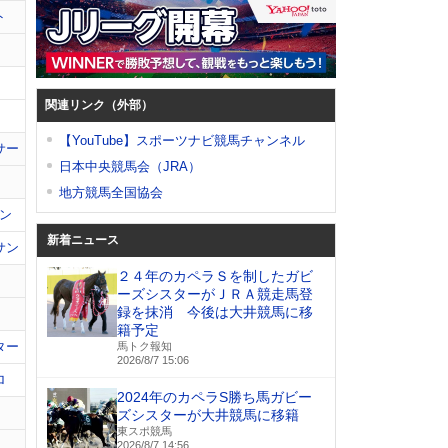
ト
関連リンク（外部）
【YouTube】スポーツナビ競馬チャンネル
サー
日本中央競馬会（JRA）
地方競馬全国協会
ン
新着ニュース
サン
２４年のカペラＳを制したガビ
ーズシスターがＪＲＡ競走馬登
録を抹消 今後は大井競馬に移
籍予定
ター
馬トク報知
2026/8/7 15:06
ロ
2024年のカペラS勝ち馬ガビー
ズシスターが大井競馬に移籍
東スポ競馬
2026/8/7 14:56