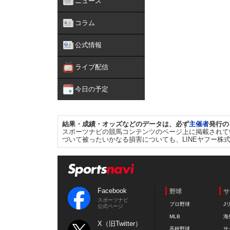
ニュース
コラム
公式情報
ライブ配信
今日の予定
結果・成績・オッズなどのデータは、必ず
主催者
発行の
スポーツナビの競馬コンテンツのページ上に掲載されて
づいて被ったいかなる損害についても、LINEヤフー株
Facebook
野球
サ
スポーツナビ
プロ野球
J
公式ページ
MLB
海
X（旧Twitter）
高校野球
サ