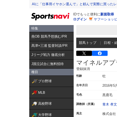
AIに「仕事用イヤホン選んで」と頼んで実際に買った
IDでもっと便利に
新規取得
ログイン
ヤフーショッピ
特集
燕OB 競馬予想挑む/PR
競馬トップ
日程・
髙津×三浦 監督対談/PR
Jリーグ戦力 徹底分析
マイネルアプ
J国立試合に無料招待
登録抹消
種目
性齢
牡
プロ野球
生年月日
2016年5
MLB
毛色
黒鹿毛
高校野球
調教師（所属）
青木 孝文
馬主
株式会社
大学野球