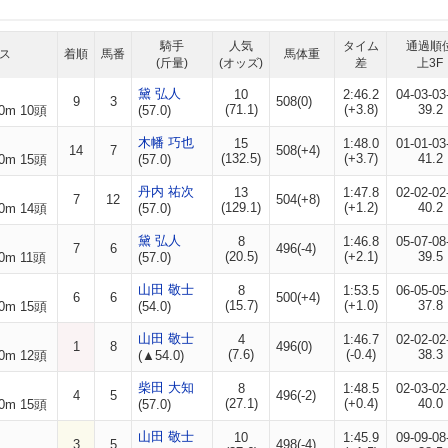
騎手
人気
タイム
通過順
ス
着順
馬番
馬体重
(斤量)
(オッズ)
差
上3F
黛 弘人
10
2:46.2
04-03-03
9
3
508(0)
(71.1)
(+3.8)
39.2
0m 10頭
(57.0)
木幡 巧也
15
1:48.0
01-01-03
14
7
508(+4)
(132.5)
(+3.7)
41.2
0m 15頭
(57.0)
丹内 祐次
13
1:47.8
02-02-02
7
12
504(+8)
(129.1)
(+1.2)
40.2
0m 14頭
(57.0)
黛 弘人
8
1:46.8
05-07-08
7
6
496(-4)
(20.5)
(+2.1)
39.5
0m 11頭
(57.0)
山田 敬士
8
1:53.5
06-05-05
6
6
500(+4)
(15.7)
(+1.0)
37.8
0m 15頭
(54.0)
山田 敬士
4
1:46.7
02-02-02
1
8
496(0)
(7.6)
(-0.4)
38.3
0m 12頭
(▲54.0)
柴田 大知
8
1:48.5
02-03-02
4
5
496(-2)
(27.1)
(+0.4)
40.0
0m 15頭
(57.0)
山田 敬士
10
1:45.9
09-09-08
3
5
498(-4)