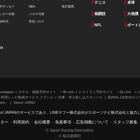
テニス
卓球
外サッカー
NBA
地方競馬
格闘技
大相撲
ッカー代表
バスケ代表
校年代
学生バスケ
NFL
ボート
to
kjapan
ホテル、旅館予約サイト 一休.com
レストラン予約サイト 一休.com レ
料理レシピ動画サービス クラシル
仕事・求人探しはスタンバイ
国内No.1女性向けメデ
st」
Yahoo! JAPAN
oo! JAPANのサービスであり、LINEヤフー株式会社がスポーツナビ株式会社と協
ンター
-
利用規約
-
会社概要
-
免責事項
-
広告掲載について
-
スタッフ募集
© Japan Racing Association.
© 毎日新聞社