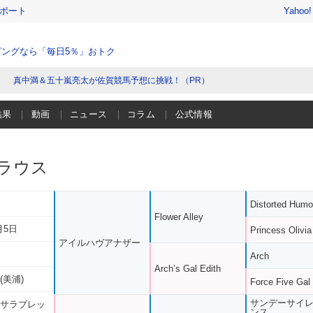
レポート
Yahoo
ングなら「毎日5％」おトク
真中満＆五十嵐亮太が佐賀競馬予想に挑戦！（PR）
結果
動画
ニュース
コラム
公式情報
ラウス
Distorted Humo
Flower Alley
月5日
Princess Olivia
アイルハヴアナザー
Arch
Arch’s Gal Edith
(美浦)
Force Five Gal
サンデーサイ
 サラブレッ
ンス