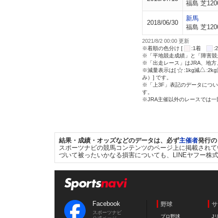
福島 芝120
新馬
2018/06/30
福島 芝120
2021/8/2 00:00 更新
※着順の色分け [
:1着
※「平地競走成績」と「障害競
※「出走レース」はJRA、地
※減量表示は[
:1kg減
:2k
み）] です。
※「上3F」表記のデータについ
す。
※JRA主催以外のレースでは
結果・成績・オッズなどのデータは、必ず
主催者
発行の
スポーツナビの競馬コンテンツのページ上に掲載されて
づいて被ったいかなる損害についても、LINEヤフー株
Facebook
野球
サ
スポーツナビ
プロ野球
J