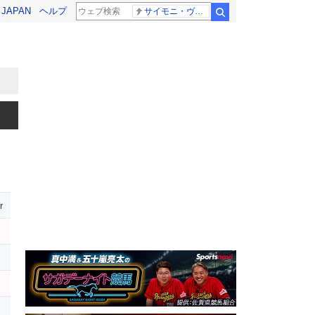
! JAPAN
ヘルプ
サイモニ・ヴニランギ 死去
検索
r
レ