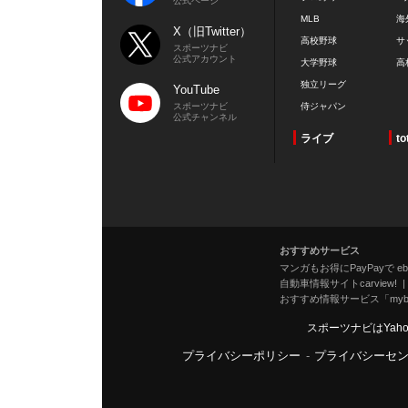
公式ページ
MLB
海
X（旧Twitter）
高校野球
サ
スポーツナビ
公式アカウント
大学野球
高
独立リーグ
YouTube
スポーツナビ
侍ジャパン
公式チャンネル
ライブ
to
おすすめサービス
マンガもお得にPayPayで eboo
自動車情報サイトcarview!
おすすめ情報サービス「mybe
スポーツナビはYah
プライバシーポリシー
-
プライバシーセ