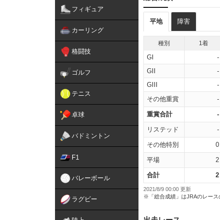
フィギュア
平地
障害
カーリング
種別
1着
格闘技
GI
-
GII
-
ゴルフ
GIII
-
テニス
その他重賞
-
重賞合計
-
卓球
リステッド
-
バドミントン
その他特別
0
F1
平場
2
合計
2
バレーボール
2021/8/9 00:00 更新
※「総合成績」はJRAのレー
ラグビー
出走レース