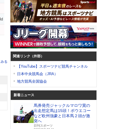
イ
ld
関連リンク（外部）
てみる
【YouTube】スポーツナビ競馬チャンネル
日本中央競馬会（JRA）
地方競馬全国協会
新着ニュース
馬券発売ジャックルマロワ賞の
出走想定馬は15頭！ボウエコー
など欧州強豪と日本馬２頭が激
突へ
日刊スポーツ