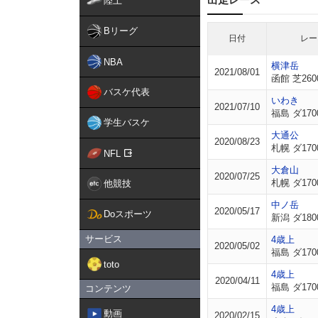
陸上
Bリーグ
日付
レー
NBA
横津岳
2021/08/01
函館 芝260
バスケ代表
いわき
2021/07/10
福島 ダ170
学生バスケ
大通公
2020/08/23
札幌 ダ170
NFL
大倉山
2020/07/25
札幌 ダ170
他競技
中ノ岳
2020/05/17
Doスポーツ
新潟 ダ180
サービス
4歳上
2020/05/02
福島 ダ170
toto
4歳上
2020/04/11
福島 ダ170
コンテンツ
4歳上
動画
2020/02/15