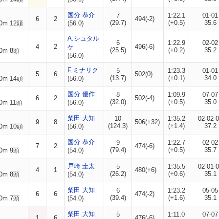
国分 恭介
7
1:22.1
01-01
6
2
494(-2)
(29.7)
(+0.5)
35.6
0m 12頭
(56.0)
A.シュタル
6
1:22.9
02-02
4
2
496(-6)
ケ
(25.5)
(+0.2)
35.2
0m 8頭
(56.0)
F.ミナリク
5
1:23.3
01-01
5
6
502(0)
(13.7)
(+0.1)
34.0
0m 14頭
(56.0)
国分 優作
8
1:09.9
07-07
6
2
502(-4)
(32.0)
(+0.5)
35.0
0m 11頭
(56.0)
柴田 大知
10
1:35.2
02-02-
9
8
506(+32)
(124.3)
(+1.4)
37.2
0m 10頭
(56.0)
国分 恭介
9
1:22.7
02-02
7
2
474(-6)
(79.4)
(+0.5)
35.7
0m 9頭
(54.0)
戸崎 圭太
5
1:35.5
02-01-
4
1
480(+6)
(26.2)
(+0.6)
35.1
0m 8頭
(54.0)
柴田 大知
6
1:23.2
05-05
6
6
474(-2)
(39.4)
(+1.6)
35.1
0m 7頭
(54.0)
柴田 大知
5
1:11.0
07-07
1
6
476(-6)