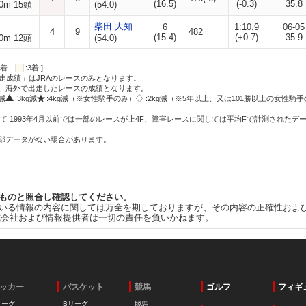
(16.5)
(-0.3)
35.8
0m 15頭
(54.0)
柴田 大知
6
1:10.9
06-05
4
9
482
(15.4)
(+0.7)
35.9
0m 12頭
(54.0)
:2着
:3着 ]
走成績」はJRAのレースのみとなります。
方、海外で出走したレースの成績となります。
g減
:3kg減
:4kg減（※女性騎手のみ）
:2kg減（※5年以上、又は101勝以上の女性騎手
て 1993年4月以前では一部のレースが上4F、障害レースに関しては平均Fで計測されたデ
一部データがない場合があります。
ものと照合し確認してください。
いる情報の内容に関しては万全を期しておりますが、その内容の正確性およ
式会社および情報提供者は一切の責任を負いかねます。
ッカー
バスケット
競馬
ゴルフ
フィギ
リーグ
Bリーグ
競馬