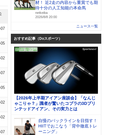
材！ 近2走の内容から重賞でも期
待十分の人工知能の本命馬
netkeiba
位
2026/8/8 20:00
ニュース一覧
-07
おすすめ記事（Doスポーツ）
-05
-02
-07
-05
【2026年上半期アイアン座談会】「なんじ
-02
ゃこりゃ？」識者が驚いたコブラの3Dプリ
ンテッドアイアン、その実力とは
-02
自慢のバックラインを目指す！
HIITでおこなう「背中徹底トレ
ーニング」
-07