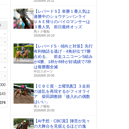
2026/8/8 20:11
【レパードＳ】単勝１番人気は
連勝中のショウナンバンライ
ＵＡＥ帰りのパイロマンサーは
率
３番人気 前日最終オッズ
馬トク報知
-
2026/8/8 20:10
-
【レパードS・傾向と対策】先行
-
有利物語る逃げ・4角好位で7勝
占める、 前走ユニコーンS組み
-
が4勝、1枠か8枠が好成績で7枠
は複勝圏全滅
-
中日スポーツ
-
2026/8/8 20:05
.000
【ＣＢＣ賞・土曜気配】３走前
の波乱を再現するかフィオライ
.143
ア 柴田調教師「後入れの偶数
はいい」
.074
馬トク報知
2026/8/8 20:00
【AI予想・CBC賞】陣営が先々
の大舞台を見据えるほどの逸