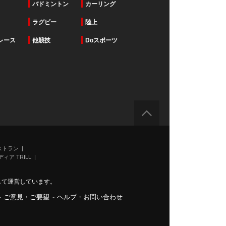
バドミントン
カーリング
ラグビー
陸上
レース
他競技
Doスポーツ
ストラン
ィア TRILL
力して運営しています。
-
ご意見・ご要望
-
ヘルプ・お問い合わせ