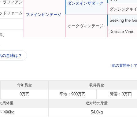
・ラフィアン
ダンスインザダーク
ダンシングキ
ッドファーム
ファインビンテージ
Seeking the Go
オークヴィンテージ
Delicate Vine
馬 ]
う
名の意味は？
他の質問をし
付加賞金
収得賞金
0万円
平地：900万円
障害：0万円
の馬体重
連対時の斤量
〜 496kg
54.0kg