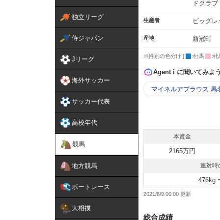
ドクラブ
独立リーグ
生産者
ビッグレ
侍ジャパン
産地
新冠町
※性別の色分け [
:牡馬
:牝
Jリーグ
Agent i に聞いてみよ
海外サッカー
マイネルアプラウス 馬
サッカー代表
高校年代
本賞金
競馬
2165万円
地方競馬
連対時
476kg 
ボートレース
2021/8/9 00:00
大相撲
総合成績