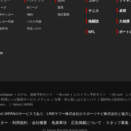
ッカー
バスケット
競馬
ゴルフ
フィギ
リーグ
Bリーグ
競馬
テニス
卓球
外サッカー
NBA
地方競馬
格闘技
大相撲
ッカー代表
バスケ代表
校年代
学生バスケ
NFL
ボート
to
kjapan
ホテル、旅館予約サイト 一休.com
レストラン予約サイト 一休.com レ
料理レシピ動画サービス クラシル
仕事・求人探しはスタンバイ
国内No.1女性向けメデ
st」
Yahoo! JAPAN
oo! JAPANのサービスであり、LINEヤフー株式会社がスポーツナビ株式会社と協
ンター
-
利用規約
-
会社概要
-
免責事項
-
広告掲載について
-
スタッフ募集
© Japan Racing Association.