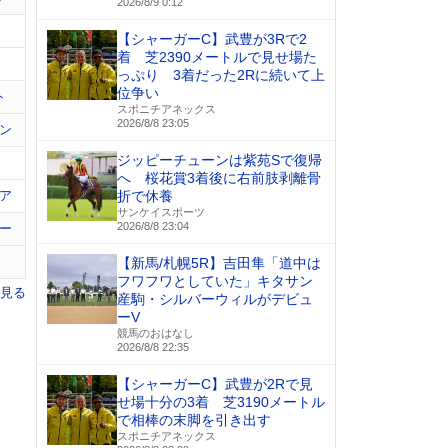
2026/8/9 0:12
【シャーガーC】武豊が3Rで2
着 芝2390メートルで見せ場た
っぷり 3着だった2Rに続いて上
位争い
ト
スポニチアネックス
2026/8/8 23:05
ン
ジッピーチューンは紫苑Sで復帰
へ 桜花賞3着後に右前肢剥離骨
ア
折で休養
サンケイスポーツ
2026/8/8 23:04
ー
【新馬/札幌5R】吉田隼「道中は
フワフワとしていた」キタサン
を見る
産駒・シルバーウィルがデビュ
ーV
競馬のおはなし
2026/8/8 22:35
【シャーガーC】武豊が2Rで見
せ場十分の3着 芝3190メートル
で相棒の末脚を引き出す
スポニチアネックス