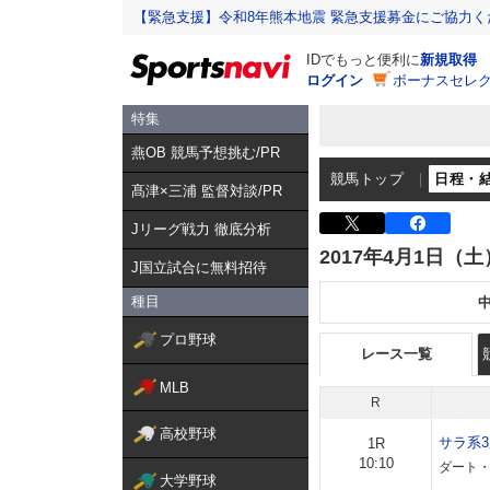
【緊急支援】令和8年熊本地震 緊急支援募金にご協力く
IDでもっと便利に
新規取得
ログイン
ボーナスセレク
特集
燕OB 競馬予想挑む/PR
競馬トップ
日程・
髙津×三浦 監督対談/PR
Jリーグ戦力 徹底分析
2017年4月1日（土
J国立試合に無料招待
種目
プロ野球
レース一覧
MLB
R
高校野球
サラ系
1R
10:10
ダート・
大学野球