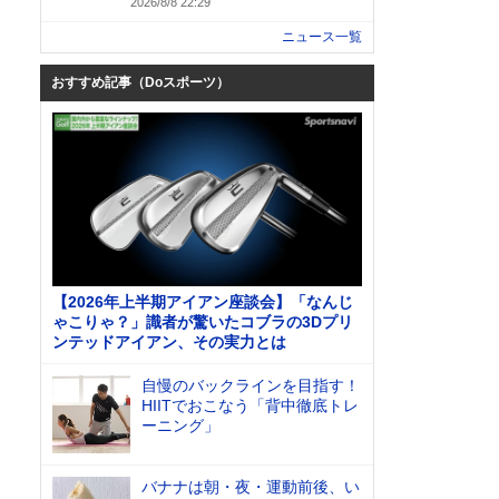
2026/8/8 22:29
ニュース一覧
おすすめ記事（Doスポーツ）
【2026年上半期アイアン座談会】「なんじ
ゃこりゃ？」識者が驚いたコブラの3Dプリ
ンテッドアイアン、その実力とは
自慢のバックラインを目指す！
HIITでおこなう「背中徹底トレ
ーニング」
バナナは朝・夜・運動前後、い