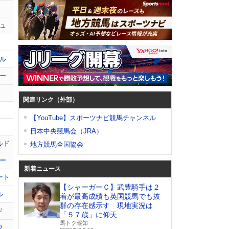
ュ
ル
ー
関連リンク（外部）
【YouTube】スポーツナビ競馬チャンネル
日本中央競馬会（JRA）
ルド
地方競馬全国協会
ー
新着ニュース
ート
【シャーガーＣ】武豊騎手は２
ル
着が最高成績も英国競馬でも抜
群の存在感示す 現地実況は
ド
「５７歳」に仰天
馬トク報知
フ