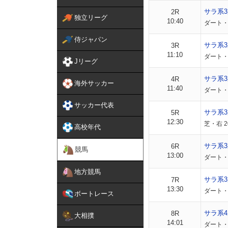
サラ系
2R
独立リーグ
10:40
ダート・
侍ジャパン
サラ系
3R
11:10
ダート・
Jリーグ
サラ系
4R
海外サッカー
11:40
ダート・
サッカー代表
サラ系
5R
12:30
芝・右 
高校年代
サラ系
6R
競馬
13:00
ダート・
地方競馬
サラ系3
7R
13:30
ダート・右
ボートレース
サラ系4
8R
大相撲
14:01
ダート・