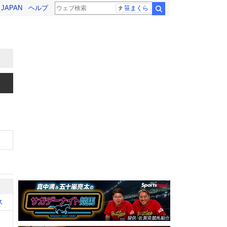
! JAPAN
ヘルプ
笹まくら
検索
ス