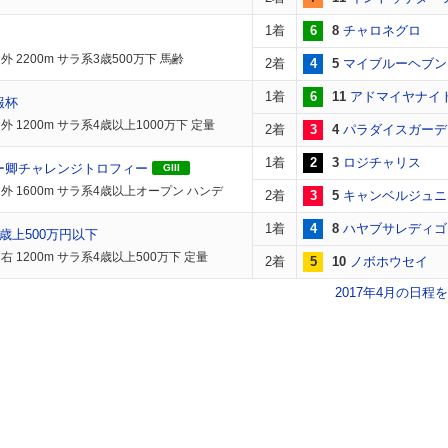
1着
6
8
チャロネグロ
 2200m サラ系3歳500万下 馬齢
2着
4
5
マイブルーヘブン
1着
6
11
アドマイヤナイ
報杯
 1200m サラ系4歳以上1000万下 定量
2着
3
4
パラダイスガーデ
1着
2
3
ロジチャリス
ー卿チャレンジトロフィー
GIII
外 1600m サラ系4歳以上オープン ハンデ
2着
3
5
キャンベルジュニ
1着
4
8
ハヤブサレディゴ
歳上500万円以下
右 1200m サラ系4歳以上500万下 定量
2着
5
10
ノボホウセイ
2017年4月の日程