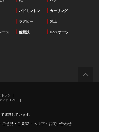
ュア
F1
バレー
バドミントン
カーリング
ラグビー
陸上
レース
他競技
Doスポーツ
ストラン
ィア TRILL
力して運営しています。
-
ご意見・ご要望
-
ヘルプ・お問い合わせ