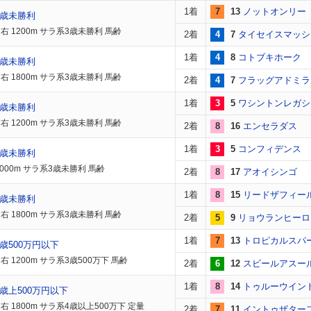
1着
7
13
ノットオンリー
3歳未勝利
右 1200m サラ系3歳未勝利 馬齢
2着
4
7
タイセイスマッシ
1着
4
8
コトブキホーク
3歳未勝利
右 1800m サラ系3歳未勝利 馬齢
2着
4
7
フラッグアドミラ
1着
3
5
ワシントンレガシ
3歳未勝利
右 1200m サラ系3歳未勝利 馬齢
2着
8
16
エンセラダス
1着
3
5
コンフィデンス
3歳未勝利
2000m サラ系3歳未勝利 馬齢
2着
8
17
アオイシンゴ
1着
8
15
リードザフィー
3歳未勝利
右 1800m サラ系3歳未勝利 馬齢
2着
5
9
リョウランヒーロ
1着
7
13
トロピカルスパ
歳500万円以下
 1200m サラ系3歳500万下 馬齢
2着
6
12
スビールアスー
1着
8
14
トゥルーウイン
歳上500万円以下
右 1800m サラ系4歳以上500万下 定量
2着
7
11
イントゥザター