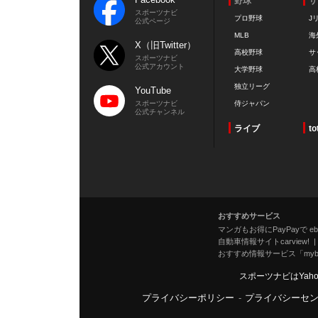
野球
サ
スポーツナビ
プロ野球
J
公式ページ
MLB
海
X（旧Twitter）
高校野球
サ
スポーツナビ
公式アカウント
大学野球
高
独立リーグ
YouTube
スポーツナビ
侍ジャパン
公式チャンネル
ライブ
to
おすすめサービス
マンガもお得にPayPayで eboo
自動車情報サイトcarview!
おすすめ情報サービス「mybe
スポーツナビはYah
プライバシーポリシー
-
プライバシーセ