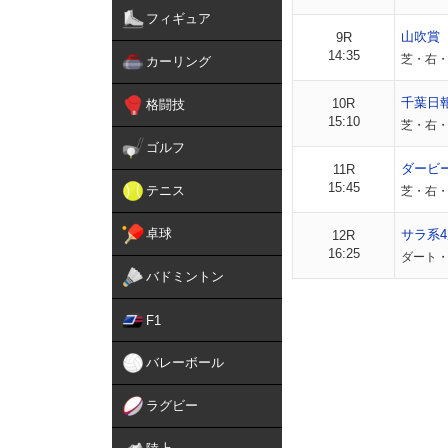
フィギュア
山吹賞
9R
14:35
芝・右・外
カーリング
千葉日
10R
格闘技
15:10
芝・右・外
ゴルフ
ダービ
11R
15:45
テニス
芝・右・
卓球
サラ系4
12R
16:25
ダート・
バドミントン
F1
バレーボール
ラグビー