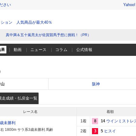
ださい
Yahoo
ション 人気商品が最大40％
真中満＆五十嵐亮太が佐賀競馬予想に挑戦！（PR）
結果
動画
ニュース
コラム
公式情報
）
中山
阪神
競走成績・払戻金一覧
レース名
着順
1着
8
14
ウインミストレ
3歳未勝利
右 1800m サラ系3歳未勝利 馬齢
2着
3
5
ヒスイ