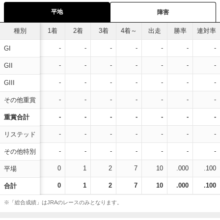
平地
障害
種別
1着
2着
3着
4着～
出走
勝率
連対率
-
-
-
-
-
-
-
GI
-
-
-
-
-
-
-
GII
-
-
-
-
-
-
-
GIII
-
-
-
-
-
-
-
その他重賞
-
-
-
-
-
-
-
重賞合計
-
-
-
-
-
-
-
リステッド
-
-
-
-
-
-
-
その他特別
0
1
2
7
10
.000
.100
平場
0
1
2
7
10
.000
.100
合計
※「総合成績」はJRAのレースのみとなります。