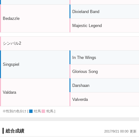
Dixieland Band
Bedazzle
Majestic Legend
シンバル2
In The Wings
Singspiel
Glorious Song
Darshaan
Valdara
Valverda
※性別の色分け [
:牡馬
:牝馬 ]
総合成績
2017/9/21 00:00