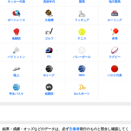
サッカー代表
高校年代
競馬
地方競馬
ボートレース
大相撲
フィギュア
カーリング
格闘技
ゴルフ
テニス
卓球
F1
バドミントン
バレーボール
ラグビー
NBA
陸上
Bリーグ
バスケ代表
学生バスケ
他競技
Doスポーツ
結果・成績・オッズなどのデータは、必ず
主催者
発行のものと照合し確認してく