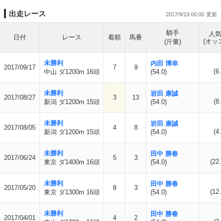
出走レース
2017/9/19 00:00
騎手
人
日付
レース
着順
馬番
(オッ
(斤量)
未勝利
内田 博幸
2017/09/17
7
9
(6
中山 ダ1200m 16頭
(54.0)
未勝利
岩田 康誠
2017/08/27
3
13
(8
新潟 ダ1200m 15頭
(54.0)
未勝利
岩田 康誠
2017/08/05
4
8
(4
新潟 ダ1200m 15頭
(54.0)
未勝利
田中 勝春
2017/06/24
5
3
(22.
東京 ダ1400m 16頭
(54.0)
未勝利
田中 勝春
2017/05/20
8
3
(12.
東京 ダ1300m 16頭
(54.0)
未勝利
田中 勝春
2017/04/01
4
2