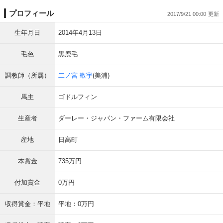
プロフィール
2017/9/21 00:00
生年月日
2014年4月13日
毛色
黒鹿毛
調教師（所属）
二ノ宮 敬宇
(美浦)
馬主
ゴドルフィン
生産者
ダーレー・ジャパン・ファーム有限会社
産地
日高町
本賞金
735万円
付加賞金
0万円
収得賞金：平地
平地：0万円