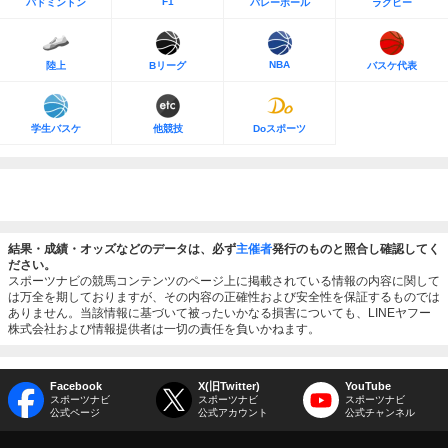
F1
バドミントン
バレーボール
ラグビー
NBA
陸上
Bリーグ
バスケ代表
学生バスケ
他競技
Doスポーツ
結果・成績・オッズなどのデータは、必ず
主催者
発行のものと照合し確認してく
ださい。
スポーツナビの競馬コンテンツのページ上に掲載されている情報の内容に関して
は万全を期しておりますが、その内容の正確性および安全性を保証するものでは
ありません。当該情報に基づいて被ったいかなる損害についても、LINEヤフー
株式会社および情報提供者は一切の責任を負いかねます。
Facebook
X(旧Twitter)
YouTube
スポーツナビ
スポーツナビ
スポーツナビ
公式ページ
公式アカウント
公式チャンネル