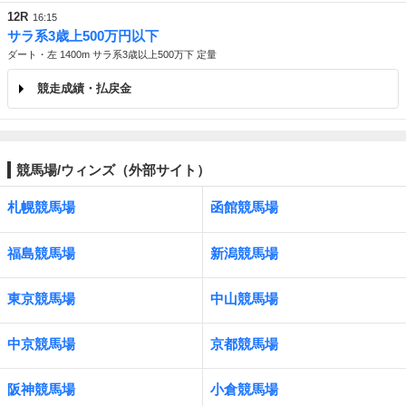
12R
16:15
サラ系3歳上500万円以下
ダート・左 1400m サラ系3歳以上500万下 定量
競走成績・払戻金
競馬場/ウィンズ（外部サイト）
札幌競馬場
函館競馬場
福島競馬場
新潟競馬場
東京競馬場
中山競馬場
中京競馬場
京都競馬場
阪神競馬場
小倉競馬場