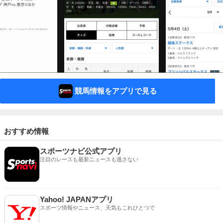
競馬情報をアプリで見る
おすすめ情報
スポーツナビ公式アプリ
注目のレースも最新ニュースも逃さない
Yahoo! JAPANアプリ
スポーツ情報やニュース、天気もこれひとつで