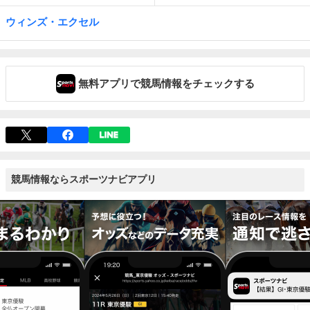
ウィンズ・エクセル
無料アプリで競馬情報をチェックする
競馬情報ならスポーツナビアプリ