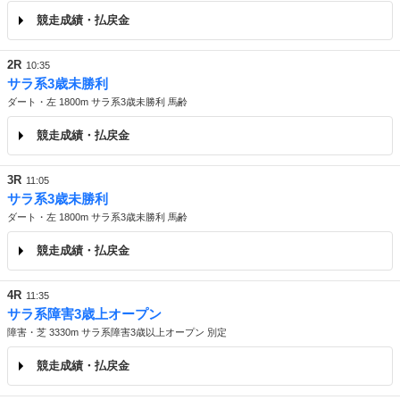
競走成績・払戻金
2R
10:35
サラ系3歳未勝利
ダート・左 1800m サラ系3歳未勝利 馬齢
競走成績・払戻金
3R
11:05
サラ系3歳未勝利
ダート・左 1800m サラ系3歳未勝利 馬齢
競走成績・払戻金
4R
11:35
サラ系障害3歳上オープン
障害・芝 3330m サラ系障害3歳以上オープン 別定
競走成績・払戻金