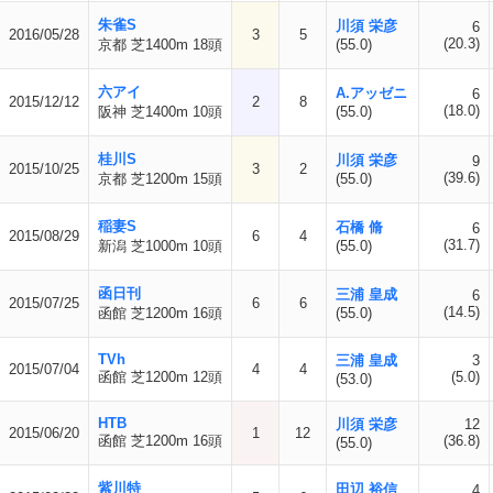
朱雀S
川須 栄彦
6
2016/05/28
3
5
(20.3)
京都 芝1400m 18頭
(55.0)
六アイ
A.アッゼニ
6
2015/12/12
2
8
(18.0)
阪神 芝1400m 10頭
(55.0)
桂川S
川須 栄彦
9
2015/10/25
3
2
(39.6)
京都 芝1200m 15頭
(55.0)
稲妻S
石橋 脩
6
2015/08/29
6
4
(31.7)
新潟 芝1000m 10頭
(55.0)
函日刊
三浦 皇成
6
2015/07/25
6
6
(14.5)
函館 芝1200m 16頭
(55.0)
TVh
三浦 皇成
3
2015/07/04
4
4
函館 芝1200m 12頭
(5.0)
(53.0)
HTB
川須 栄彦
12
2015/06/20
1
12
函館 芝1200m 16頭
(36.8)
(55.0)
紫川特
田辺 裕信
4