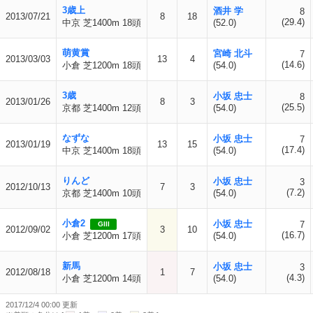
3歳上
酒井 学
8
2013/07/21
8
18
(29.4)
中京 芝1400m 18頭
(52.0)
萌黄賞
宮崎 北斗
7
2013/03/03
13
4
(14.6)
小倉 芝1200m 18頭
(54.0)
3歳
小坂 忠士
8
2013/01/26
8
3
(25.5)
京都 芝1400m 12頭
(54.0)
なずな
小坂 忠士
7
2013/01/19
13
15
(17.4)
中京 芝1400m 18頭
(54.0)
りんど
小坂 忠士
3
2012/10/13
7
3
(7.2)
京都 芝1400m 10頭
(54.0)
小倉2
小坂 忠士
7
GIII
2012/09/02
3
10
(16.7)
小倉 芝1200m 17頭
(54.0)
新馬
小坂 忠士
3
2012/08/18
1
7
(4.3)
小倉 芝1200m 14頭
(54.0)
2017/12/4 00:00 更新