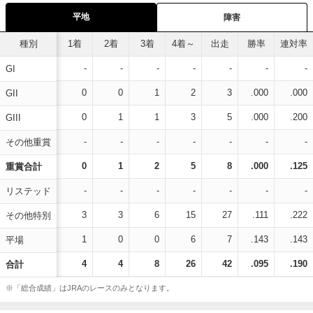
平地
障害
種別
1着
2着
3着
4着～
出走
勝率
連対率
-
-
-
-
-
-
-
GI
0
0
1
2
3
.000
.000
GII
0
1
1
3
5
.000
.200
GIII
-
-
-
-
-
-
-
その他重賞
0
1
2
5
8
.000
.125
重賞合計
-
-
-
-
-
-
-
リステッド
3
3
6
15
27
.111
.222
その他特別
1
0
0
6
7
.143
.143
平場
4
4
8
26
42
.095
.190
合計
※「総合成績」はJRAのレースのみとなります。