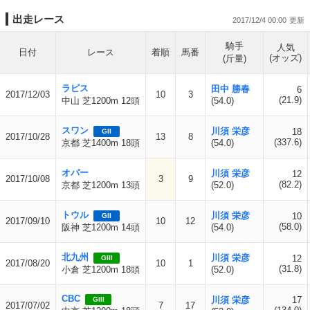
出走レース
2017/12/4 00:00
騎手
人気
日付
レース
着順
馬番
(オッズ)
(斤量)
ラピス
田中 勝春
6
2017/12/03
10
3
(21.9)
中山 芝1200m 12頭
(54.0)
スワン
川須 栄彦
18
GII
2017/10/28
13
8
(337.6)
京都 芝1400m 18頭
(54.0)
オパー
川須 栄彦
12
2017/10/08
3
9
(82.2)
京都 芝1200m 13頭
(52.0)
トウル
川須 栄彦
10
GII
2017/09/10
10
12
(58.0)
阪神 芝1200m 14頭
(54.0)
北九州
川須 栄彦
12
GIII
2017/08/20
10
1
(31.8)
小倉 芝1200m 18頭
(52.0)
CBC
川須 栄彦
17
GIII
2017/07/02
7
17