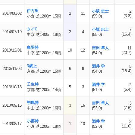
伊万里
小坂 忠士
2
2014/08/02
2
11
(3.3)
小倉 芝1200m 15頭
(55.0)
タイC
小坂 忠士
7
2014/07/19
2
4
(16.4)
中京 芝1400m 18頭
(55.0)
鳥羽特
吉田 隼人
11
2013/12/01
10
12
(20.7)
中京 芝1200m 18頭
(54.0)
3歳上
酒井 学
5
2013/11/03
6
9
(18.4)
京都 芝1200m 15頭
(54.0)
壬生特
酒井 学
2
2013/10/13
5
3
(6.4)
京都 芝1200m 14頭
(51.0)
初風特
吉田 隼人
3
2013/09/15
3
16
(7.6)
中山 芝1200m 16頭
(53.0)
小郡特
酒井 学
3
2013/08/17
1
10
(11.6)
小倉 芝1200m 18頭
(52.0)