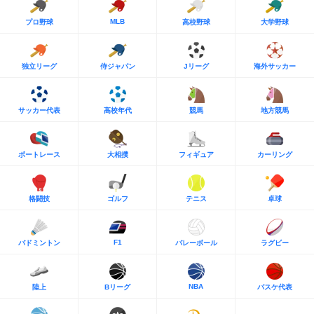
MLB
プロ野球
高校野球
大学野球
独立リーグ
侍ジャパン
Jリーグ
海外サッカー
サッカー代表
高校年代
競馬
地方競馬
ボートレース
大相撲
フィギュア
カーリング
格闘技
ゴルフ
テニス
卓球
F1
バドミントン
バレーボール
ラグビー
NBA
陸上
Bリーグ
バスケ代表