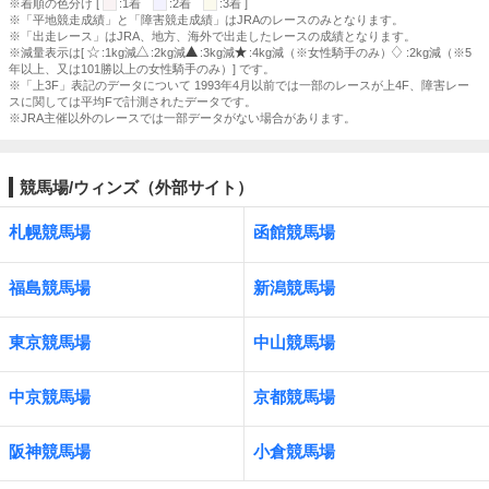
※着順の色分け [
:1着
:2着
:3着 ]
※「平地競走成績」と「障害競走成績」はJRAのレースのみとなります。
※「出走レース」はJRA、地方、海外で出走したレースの成績となります。
※減量表示は[
:1kg減
:2kg減
:3kg減
:4kg減（※女性騎手のみ）
:2kg減（※5
年以上、又は101勝以上の女性騎手のみ）] です。
※「上3F」表記のデータについて 1993年4月以前では一部のレースが上4F、障害レー
スに関しては平均Fで計測されたデータです。
※JRA主催以外のレースでは一部データがない場合があります。
競馬場/ウィンズ（外部サイト）
札幌競馬場
函館競馬場
福島競馬場
新潟競馬場
東京競馬場
中山競馬場
中京競馬場
京都競馬場
阪神競馬場
小倉競馬場