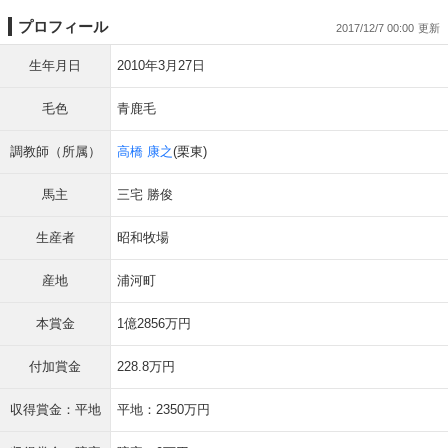
プロフィール
2017/12/7 00:00
生年月日
2010年3月27日
毛色
青鹿毛
調教師（所属）
高橋 康之
(栗東)
馬主
三宅 勝俊
生産者
昭和牧場
産地
浦河町
本賞金
1億2856万円
付加賞金
228.8万円
収得賞金：平地
平地：2350万円