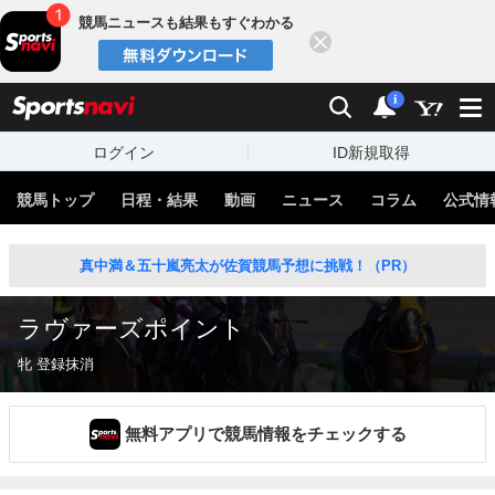
競馬ニュースも結果もすぐわかる
閉じる
スポーツナビ
検索
通知
i
ログイン
ID新規取得
競馬トップ
日程・結果
動画
ニュース
コラム
公式情
真中満＆五十嵐亮太が佐賀競馬予想に挑戦！（PR）
ラヴァーズポイント
牝 登録抹消
無料アプリで競馬情報をチェックする