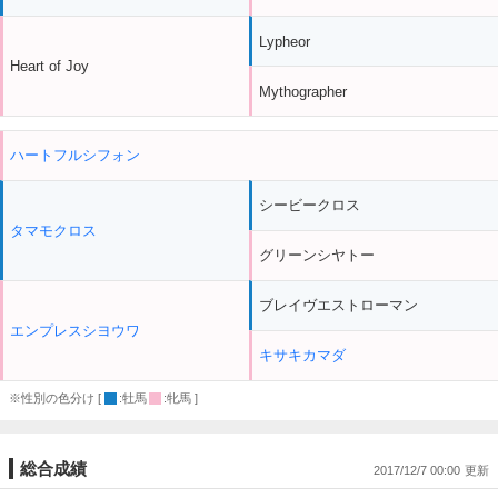
Lypheor
Heart of Joy
Mythographer
ハートフルシフォン
シービークロス
タマモクロス
グリーンシヤトー
ブレイヴエストローマン
エンプレスシヨウワ
キサキカマダ
※性別の色分け [
:牡馬
:牝馬 ]
総合成績
2017/12/7 00:00