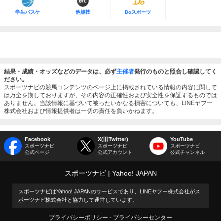
学生バスケ
他競技
Doスポーツ
結果・成績・オッズなどのデータは、必ず
主催者
発行のものと照合し確認してく
ださい。
スポーツナビの競馬コンテンツのページ上に掲載されている情報の内容に関して
は万全を期しておりますが、その内容の正確性および安全性を保証するものでは
ありません。当該情報に基づいて被ったいかなる損害についても、LINEヤフー
株式会社および情報提供者は一切の責任を負いかねます。
Facebook
X(旧Twitter)
YouTube
スポーツナビ
スポーツナビ
スポーツナビ
公式ページ
公式アカウント
公式チャンネル
スポーツナビ
Yahoo! JAPAN
スポーツナビはYahoo! JAPANのサービスであり、LINEヤフー株式会社がス
ポーツナビ株式会社と協力して運営しています。
プライバシーポリシー
プライバシーセンター