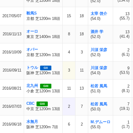
(134.0)
中京 芝1200m 18頭
(52.0)
鞍馬S
太宰 啓介
13
2017/05/07
15
18
(55.7)
京都 芝1200m 18頭
(54.0)
オーロ
酒井 学
13
2016/11/13
8
18
(41.4)
東京 芝1400m 18頭
(52.0)
オパー
川須 栄彦
2
2016/10/09
4
3
(6.1)
京都 芝1200m 13頭
(52.0)
トウル
川須 栄彦
9
GII
2016/09/11
3
11
(53.5)
阪神 芝1200m 13頭
(54.0)
北九州
松若 風馬
2
GIII
2016/08/21
11
13
(8.1)
小倉 芝1200m 13頭
(51.0)
CBC
松若 風馬
7
GIII
2016/07/03
2
7
(19.1)
中京 芝1200m 13頭
(50.0)
水無月
M.デムーロ
1
2016/06/18
6
2
(1.7)
阪神 芝1200m 7頭
(55.0)