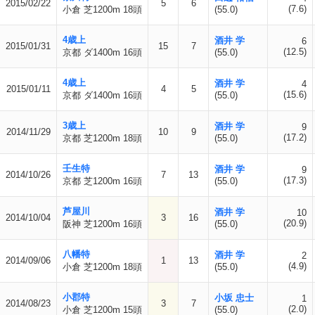
2015/02/22
5
6
(7.6)
小倉 芝1200m 18頭
(55.0)
4歳上
酒井 学
6
2015/01/31
15
7
(12.5)
京都 ダ1400m 16頭
(55.0)
4歳上
酒井 学
4
2015/01/11
4
5
(15.6)
京都 ダ1400m 16頭
(55.0)
3歳上
酒井 学
9
2014/11/29
10
9
(17.2)
京都 芝1200m 18頭
(55.0)
壬生特
酒井 学
9
2014/10/26
7
13
(17.3)
京都 芝1200m 16頭
(55.0)
芦屋川
酒井 学
10
2014/10/04
3
16
(20.9)
阪神 芝1200m 16頭
(55.0)
八幡特
酒井 学
2
2014/09/06
1
13
(4.9)
小倉 芝1200m 18頭
(55.0)
小郡特
小坂 忠士
1
2014/08/23
3
7
(2.0)
小倉 芝1200m 15頭
(55.0)