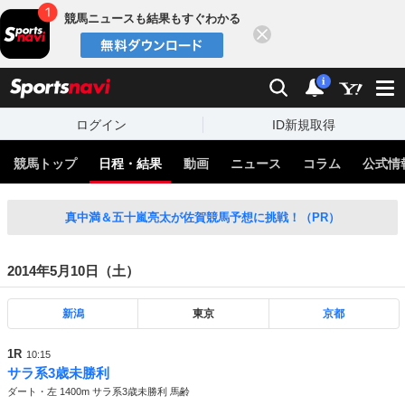
競馬ニュースも結果もすぐわかる
閉じる
スポーツナビ
検索
通知
i
ログイン
ID新規取得
競馬トップ
日程・結果
動画
ニュース
コラム
公式情
真中満＆五十嵐亮太が佐賀競馬予想に挑戦！（PR）
2014年5月10日（土）
新潟
東京
京都
1R
10:15
サラ系3歳未勝利
ダート・左 1400m サラ系3歳未勝利 馬齢