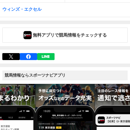
ウィンズ・エクセル
無料アプリで競馬情報をチェックする
競馬情報ならスポーツナビアプリ