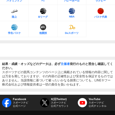
F1
バドミントン
バレーボール
ラグビー
NBA
陸上
Bリーグ
バスケ代表
学生バスケ
他競技
Doスポーツ
結果・成績・オッズなどのデータは、必ず
主催者
発行のものと照合し確認してく
ださい。
スポーツナビの競馬コンテンツのページ上に掲載されている情報の内容に関して
は万全を期しておりますが、その内容の正確性および安全性を保証するものでは
ありません。当該情報に基づいて被ったいかなる損害についても、LINEヤフー
株式会社および情報提供者は一切の責任を負いかねます。
Facebook
X(旧Twitter)
YouTube
スポーツナビ
スポーツナビ
スポーツナビ
公式ページ
公式アカウント
公式チャンネル