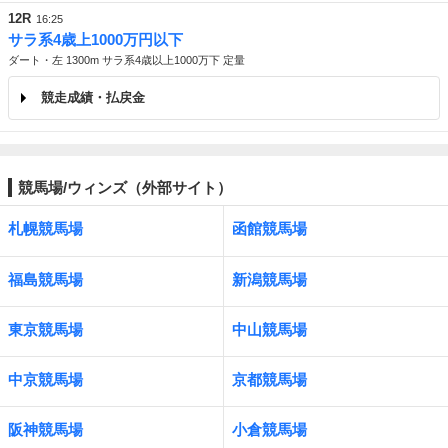
12R
16:25
サラ系4歳上1000万円以下
ダート・左 1300m サラ系4歳以上1000万下 定量
競走成績・払戻金
競馬場/ウィンズ（外部サイト）
札幌競馬場
函館競馬場
福島競馬場
新潟競馬場
東京競馬場
中山競馬場
中京競馬場
京都競馬場
阪神競馬場
小倉競馬場