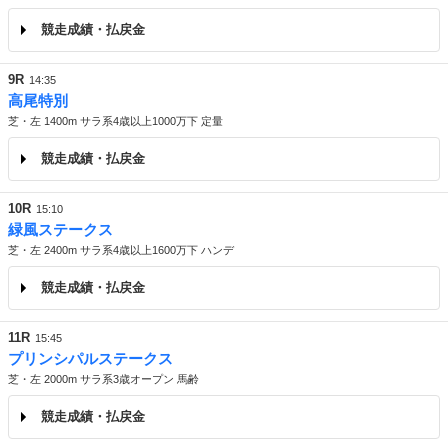
競走成績・払戻金
※ 5番「トミケンプレミオ」号が競走除外のため、返還があります。ご注意ください。
9R
14:35
高尾特別
芝・左 1400m サラ系4歳以上1000万下 定量
競走成績・払戻金
10R
15:10
緑風ステークス
芝・左 2400m サラ系4歳以上1600万下 ハンデ
競走成績・払戻金
11R
15:45
プリンシパルステークス
芝・左 2000m サラ系3歳オープン 馬齢
競走成績・払戻金