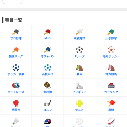
種目一覧
MLB
プロ野球
高校野球
大学野球
独立リーグ
侍ジャパン
Jリーグ
海外サッカー
サッカー代表
高校年代
競馬
地方競馬
ボートレース
大相撲
フィギュア
カーリング
格闘技
ゴルフ
テニス
卓球