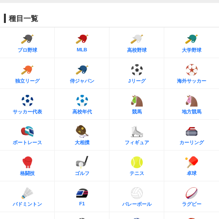
種目一覧
MLB
プロ野球
高校野球
大学野球
独立リーグ
侍ジャパン
Jリーグ
海外サッカー
サッカー代表
高校年代
競馬
地方競馬
ボートレース
大相撲
フィギュア
カーリング
格闘技
ゴルフ
テニス
卓球
F1
バドミントン
バレーボール
ラグビー