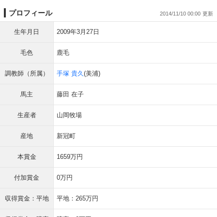
プロフィール
2014/11/10 00:00
生年月日
2009年3月27日
毛色
鹿毛
調教師（所属）
手塚 貴久
(美浦)
馬主
藤田 在子
生産者
山岡牧場
産地
新冠町
本賞金
1659万円
付加賞金
0万円
収得賞金：平地
平地：265万円