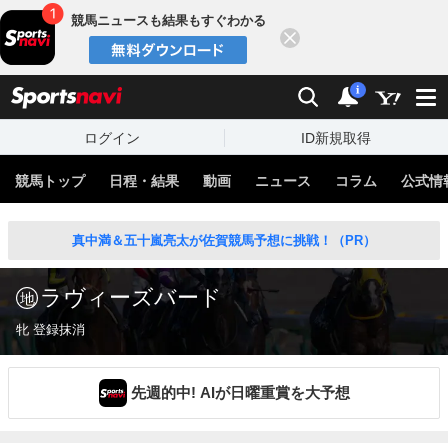
競馬ニュースも結果もすぐわかる
閉じる
スポーツナビ
検索
通知
i
ログイン
ID新規取得
競馬トップ
日程・結果
動画
ニュース
コラム
公式情
真中満＆五十嵐亮太が佐賀競馬予想に挑戦！（PR）
ラヴィーズバード
牝 登録抹消
先週的中! AIが日曜重賞を大予想