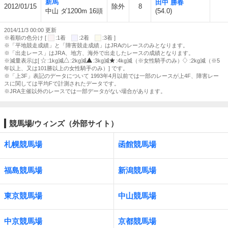
新馬
田中 勝春
2012/01/15
除外
8
中山 ダ1200m 16頭
(54.0)
2014/11/3 00:00 更新
※着順の色分け [
:1着
:2着
:3着 ]
※「平地競走成績」と「障害競走成績」はJRAのレースのみとなります。
※「出走レース」はJRA、地方、海外で出走したレースの成績となります。
※減量表示は[
:1kg減
:2kg減
:3kg減
:4kg減（※女性騎手のみ）
:2kg減（※5
年以上、又は101勝以上の女性騎手のみ）] です。
※「上3F」表記のデータについて 1993年4月以前では一部のレースが上4F、障害レー
スに関しては平均Fで計測されたデータです。
※JRA主催以外のレースでは一部データがない場合があります。
競馬場/ウィンズ（外部サイト）
札幌競馬場
函館競馬場
福島競馬場
新潟競馬場
東京競馬場
中山競馬場
中京競馬場
京都競馬場