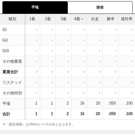
平地
障害
種別
1着
2着
3着
4着～
出走
勝率
連対率
-
-
-
-
-
-
-
GI
-
-
-
-
-
-
-
GII
-
-
-
-
-
-
-
GIII
-
-
-
-
-
-
-
その他重賞
-
-
-
-
-
-
-
重賞合計
-
-
-
-
-
-
-
リステッド
-
-
-
-
-
-
-
その他特別
1
1
2
16
20
.050
.100
平場
1
1
2
16
20
.050
.100
合計
※「総合成績」はJRAのレースのみとなります。