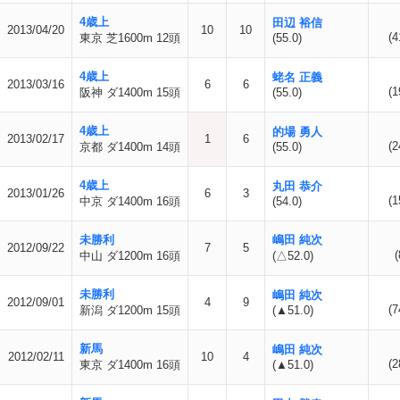
4歳上
田辺 裕信
2013/04/20
10
10
(4
東京 芝1600m 12頭
(55.0)
4歳上
蛯名 正義
2013/03/16
6
6
(1
阪神 ダ1400m 15頭
(55.0)
4歳上
的場 勇人
2013/02/17
1
6
(2
京都 ダ1400m 14頭
(55.0)
4歳上
丸田 恭介
2013/01/26
6
3
(1
中京 ダ1400m 16頭
(54.0)
未勝利
嶋田 純次
2012/09/22
7
5
(
中山 ダ1200m 16頭
(△52.0)
未勝利
嶋田 純次
2012/09/01
4
9
(7
新潟 ダ1200m 15頭
(▲51.0)
新馬
嶋田 純次
2012/02/11
10
4
(2
東京 ダ1400m 16頭
(▲51.0)