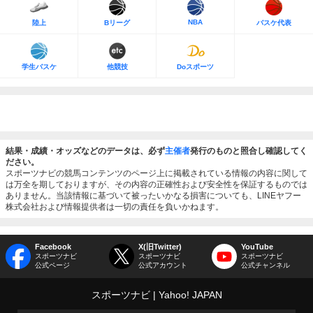
NBA
陸上
Bリーグ
バスケ代表
学生バスケ
他競技
Doスポーツ
結果・成績・オッズなどのデータは、必ず
主催者
発行のものと照合し確認してく
ださい。
スポーツナビの競馬コンテンツのページ上に掲載されている情報の内容に関して
は万全を期しておりますが、その内容の正確性および安全性を保証するものでは
ありません。当該情報に基づいて被ったいかなる損害についても、LINEヤフー
株式会社および情報提供者は一切の責任を負いかねます。
Facebook
X(旧Twitter)
YouTube
スポーツナビ
スポーツナビ
スポーツナビ
公式ページ
公式アカウント
公式チャンネル
スポーツナビ
Yahoo! JAPAN