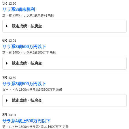
5R
12:30
サラ系3歳未勝利
芝・右 2200m サラ系3歳未勝利 馬齢
競走成績・払戻金
6R
13:01
サラ系3歳500万円以下
芝・右 1400m サラ系3歳500万下 馬齢
競走成績・払戻金
7R
13:30
サラ系3歳500万円以下
ダート・右 1800m サラ系3歳500万下 馬齢
競走成績・払戻金
8R
14:01
サラ系4歳上500万円以下
芝・右・外 1600m サラ系4歳以上500万下 定量