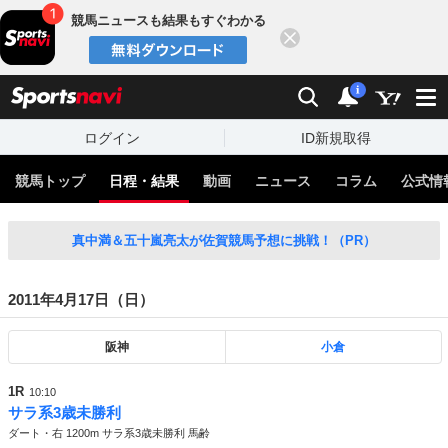
競馬ニュースも結果もすぐわかる
閉じる
スポーツナビ
検索
通知
i
ログイン
ID新規取得
競馬トップ
日程・結果
動画
ニュース
コラム
公式情
真中満＆五十嵐亮太が佐賀競馬予想に挑戦！（PR）
2011年4月17日（日）
阪神
小倉
1R
10:10
サラ系3歳未勝利
ダート・右 1200m サラ系3歳未勝利 馬齢