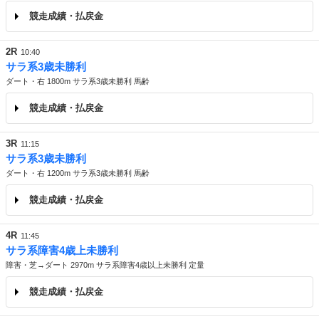
競走成績・払戻金
2R
10:40
サラ系3歳未勝利
ダート・右 1800m サラ系3歳未勝利 馬齢
競走成績・払戻金
3R
11:15
サラ系3歳未勝利
ダート・右 1200m サラ系3歳未勝利 馬齢
競走成績・払戻金
4R
11:45
サラ系障害4歳上未勝利
障害・芝→ダート 2970m サラ系障害4歳以上未勝利 定量
競走成績・払戻金