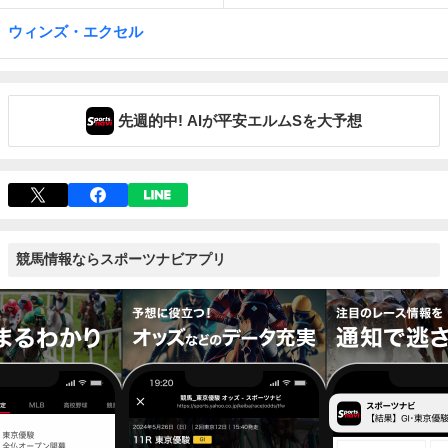
ウィンズ・エクセル
先週的中! AIが平安エルムSを大予想
競馬情報ならスポーツナビアプリ