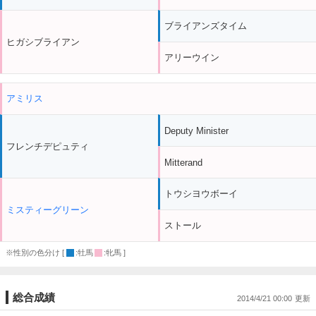
ブライアンズタイム
ヒガシブライアン
アリーウイン
アミリス
Deputy Minister
フレンチデピュティ
Mitterand
トウシヨウボーイ
ミスティーグリーン
ストール
※性別の色分け [
:牡馬
:牝馬 ]
総合成績
2014/4/21 00:00