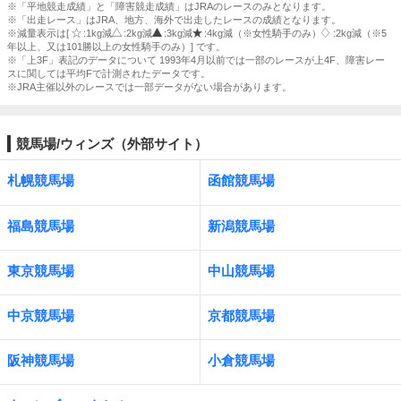
※「平地競走成績」と「障害競走成績」はJRAのレースのみとなります。
※「出走レース」はJRA、地方、海外で出走したレースの成績となります。
※減量表示は[
:1kg減
:2kg減
:3kg減
:4kg減（※女性騎手のみ）
:2kg減（※5
年以上、又は101勝以上の女性騎手のみ）] です。
※「上3F」表記のデータについて 1993年4月以前では一部のレースが上4F、障害レー
スに関しては平均Fで計測されたデータです。
※JRA主催以外のレースでは一部データがない場合があります。
競馬場/ウィンズ（外部サイト）
札幌競馬場
函館競馬場
福島競馬場
新潟競馬場
東京競馬場
中山競馬場
中京競馬場
京都競馬場
阪神競馬場
小倉競馬場