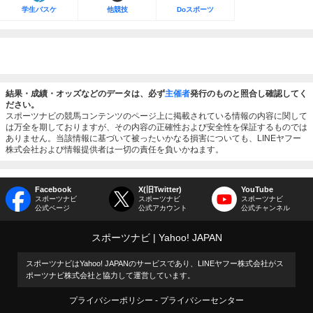
学生バスケ
他競技
Doスポーツ
結果・成績・オッズなどのデータは、必ず
主催者
発行のものと照合し確認してく
ださい。
スポーツナビの競馬コンテンツのページ上に掲載されている情報の内容に関して
は万全を期しておりますが、その内容の正確性および安全性を保証するものでは
ありません。当該情報に基づいて被ったいかなる損害についても、LINEヤフー
株式会社および情報提供者は一切の責任を負いかねます。
Facebook
X(旧Twitter)
YouTube
スポーツナビ
スポーツナビ
スポーツナビ
公式ページ
公式アカウント
公式チャンネル
スポーツナビ
Yahoo! JAPAN
スポーツナビはYahoo! JAPANのサービスであり、LINEヤフー株式会社がス
ポーツナビ株式会社と協力して運営しています。
プライバシーポリシー
プライバシーセンター