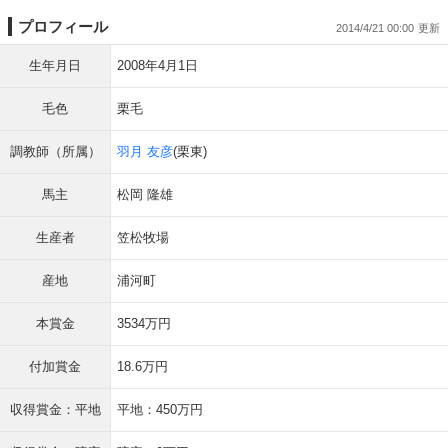
プロフィール
2014/4/21 00:00
生年月日
2008年4月1日
毛色
栗毛
調教師（所属）
羽月 友彦
(栗東)
馬主
松岡 隆雄
生産者
笠松牧場
産地
浦河町
本賞金
3534万円
付加賞金
18.6万円
収得賞金：平地
平地：450万円