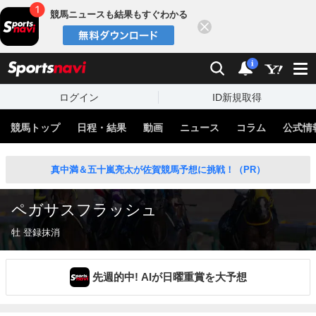
競馬ニュースも結果もすぐわかる
閉じる
スポーツナビ
検索
通知
i
ログイン
ID新規取得
競馬トップ
日程・結果
動画
ニュース
コラム
公式情
真中満＆五十嵐亮太が佐賀競馬予想に挑戦！（PR）
ペガサスフラッシュ
牡 登録抹消
先週的中! AIが日曜重賞を大予想