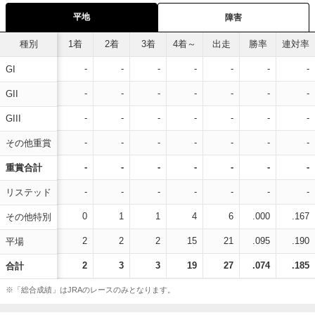
平地
障害
種別
1着
2着
3着
4着～
出走
勝率
連対率
-
-
-
-
-
-
-
GI
-
-
-
-
-
-
-
GII
-
-
-
-
-
-
-
GIII
-
-
-
-
-
-
-
その他重賞
-
-
-
-
-
-
-
重賞合計
-
-
-
-
-
-
-
リステッド
0
1
1
4
6
.000
.167
その他特別
2
2
2
15
21
.095
.190
平場
2
3
3
19
27
.074
.185
合計
※「総合成績」はJRAのレースのみとなります。