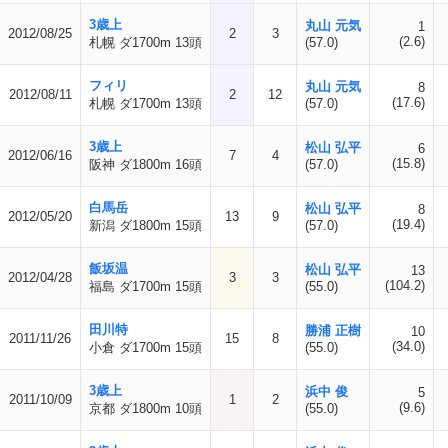
3歳上
丸山 元気
1
2012/08/25
2
3
(2.6)
札幌 ダ1700m 13頭
(57.0)
フィリ
丸山 元気
8
2012/08/11
2
12
(17.6)
札幌 ダ1700m 13頭
(57.0)
3歳上
松山 弘平
6
2012/06/16
7
4
(15.8)
阪神 ダ1800m 16頭
(57.0)
白馬岳
松山 弘平
8
2012/05/20
13
9
(19.4)
新潟 ダ1800m 15頭
(57.0)
飯坂温
松山 弘平
13
2012/04/28
3
3
(104.2)
福島 ダ1700m 15頭
(55.0)
田川特
勝浦 正樹
10
2011/11/26
15
8
(34.0)
小倉 ダ1700m 15頭
(55.0)
3歳上
浜中 俊
5
2011/10/09
1
2
(9.6)
京都 ダ1800m 10頭
(55.0)