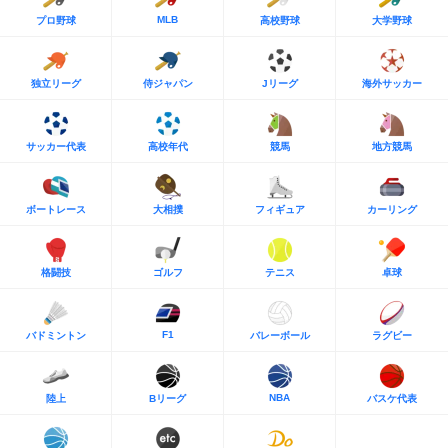
MLB
プロ野球
高校野球
大学野球
独立リーグ
侍ジャパン
Jリーグ
海外サッカー
サッカー代表
高校年代
競馬
地方競馬
ボートレース
大相撲
フィギュア
カーリング
格闘技
ゴルフ
テニス
卓球
F1
バドミントン
バレーボール
ラグビー
NBA
陸上
Bリーグ
バスケ代表