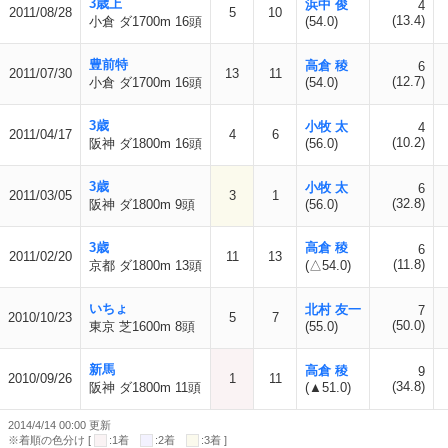
3歳上
浜中 俊
4
2011/08/28
5
10
(13.4)
小倉 ダ1700m 16頭
(54.0)
豊前特
高倉 稜
6
2011/07/30
13
11
(12.7)
小倉 ダ1700m 16頭
(54.0)
3歳
小牧 太
4
2011/04/17
4
6
(10.2)
阪神 ダ1800m 16頭
(56.0)
3歳
小牧 太
6
2011/03/05
3
1
(32.8)
阪神 ダ1800m 9頭
(56.0)
3歳
高倉 稜
6
2011/02/20
11
13
(11.8)
京都 ダ1800m 13頭
(△54.0)
いちょ
北村 友一
7
2010/10/23
5
7
(50.0)
東京 芝1600m 8頭
(55.0)
新馬
高倉 稜
9
2010/09/26
1
11
(34.8)
阪神 ダ1800m 11頭
(▲51.0)
2014/4/14 00:00 更新
※着順の色分け [
:1着
:2着
:3着 ]