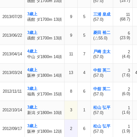
(15.7)
函館 ダ1700m 10頭
(57.0)
3歳上
三浦 皇成
11
2013/07/20
9
5
(68.7)
函館 ダ1700m 13頭
(57.0)
3歳上
菱田 裕二
6
2013/06/22
9
5
(23.9)
函館 ダ1700m 13頭
(△55.0)
4歳上
戸崎 圭太
2
2013/04/14
11
7
(4.4)
中山 ダ1800m 14頭
(57.0)
4歳上
中舘 英二
3
2013/03/24
13
4
(7.6)
阪神 ダ1800m 14頭
(57.0)
3歳上
中舘 英二
2
2012/11/11
8
6
(6.0)
福島 ダ1700m 15頭
(57.0)
3歳上
松山 弘平
1
2012/10/14
3
1
(1.6)
新潟 ダ1800m 10頭
(57.0)
3歳上
松山 弘平
1
2012/09/17
2
6
(1.9)
阪神 ダ1800m 12頭
(57.0)