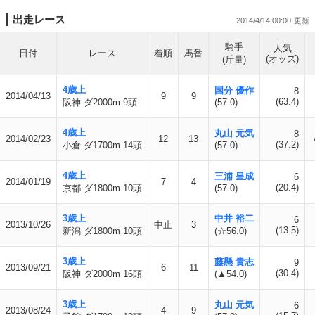
出走レース
2014/4/14 00:00
騎手
人気
日付
レース
着順
馬番
(オッズ)
(斤量)
4歳上
国分 優作
8
2014/04/13
9
9
(63.4)
阪神 ダ2000m 9頭
(57.0)
4歳上
丸山 元気
8
2014/02/23
12
13
(37.2)
小倉 ダ1700m 14頭
(57.0)
4歳上
三浦 皇成
6
2014/01/19
7
4
(20.4)
京都 ダ1800m 10頭
(57.0)
3歳上
中井 裕二
6
2013/10/26
中止
3
(13.5)
新潟 ダ1800m 10頭
(☆56.0)
3歳上
藤懸 貴志
9
2013/09/21
6
11
(30.4)
阪神 ダ2000m 16頭
(▲54.0)
3歳上
丸山 元気
6
2013/08/24
4
9