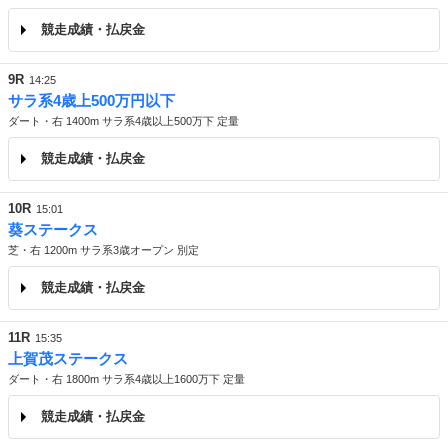
競走成績・払戻金
9R
14:25
サラ系4歳上500万円以下
ダート・右 1400m サラ系4歳以上500万下 定量
競走成績・払戻金
10R
15:01
葵ステークス
芝・右 1200m サラ系3歳オープン 別定
競走成績・払戻金
11R
15:35
上賀茂ステークス
ダート・右 1800m サラ系4歳以上1600万下 定量
競走成績・払戻金