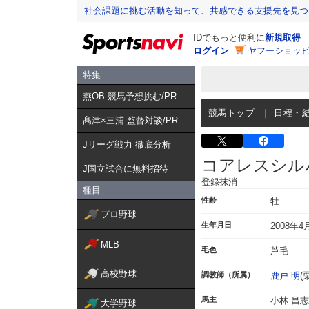
社会課題に挑む活動を知って、共感できる支援先を見つ
IDでもっと便利に
新規取得
ログイン
ヤフーショッピ
特集
燕OB 競馬予想挑む/PR
競馬トップ
日程・
髙津×三浦 監督対談/PR
Jリーグ戦力 徹底分析
コアレスシル
J国立試合に無料招待
登録抹消
種目
性齢
牡
プロ野球
生年月日
2008年4
MLB
毛色
芦毛
高校野球
調教師（所属）
鹿戸 明
(
馬主
小林 昌志
大学野球