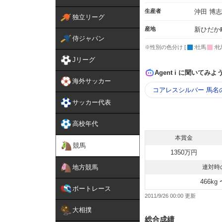
生産者
沖田 博志
独立リーグ
産地
新ひだか
侍ジャパン
※性別の色分け [
:牡馬
:牝
Jリーグ
Agent i に聞いてみよ
海外サッカー
コアレスシルバー 馬名
サッカー代表
高校年代
本賞金
競馬
1350万円
地方競馬
連対時
466kg 
ボートレース
2011/9/26 00:00
大相撲
総合成績