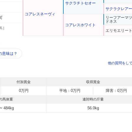
サクラチトセオー
サクラクレア
コアレスネーヴィ
町
リーフアーマ
ドネス
コアレスホワイト
馬 ]
エリモエリー
う
の意味は？
他の質問をし
付加賞金
収得賞金
0万円
平地：0万円
障害：0万円
の馬体重
連対時の斤量
〜 484kg
56.0kg