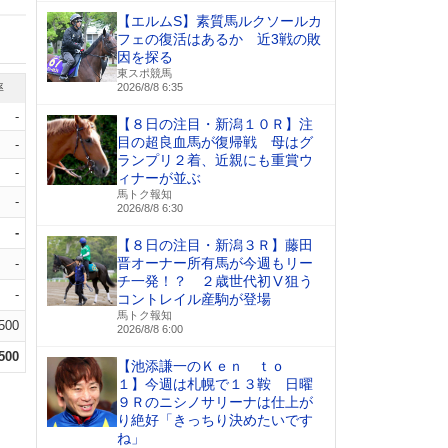
【エルムS】素質馬ルクソールカ
フェの復活はあるか 近3戦の敗
因を探る
東スポ競馬
率
2026/8/8 6:35
-
【８日の注目・新潟１０Ｒ】注
目の超良血馬が復帰戦 母はグ
-
ランプリ２着、近親にも重賞ウ
-
ィナーが並ぶ
馬トク報知
-
2026/8/8 6:30
-
【８日の注目・新潟３Ｒ】藤田
晋オーナー所有馬が今週もリー
-
チ一発！？ ２歳世代初Ⅴ狙う
-
コントレイル産駒が登場
馬トク報知
.500
2026/8/8 6:00
.500
【池添謙一のＫｅｎ ｔｏ
１】今週は札幌で１３鞍 日曜
９Ｒのニシノサリーナは仕上が
り絶好「きっちり決めたいです
ね」