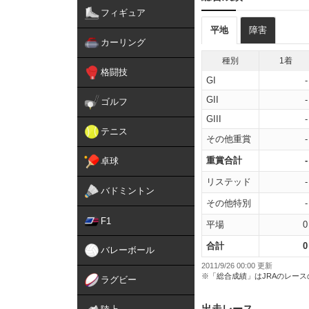
フィギュア
平地
障害
カーリング
種別
1着
格闘技
GI
-
GII
-
ゴルフ
GIII
-
テニス
その他重賞
-
重賞合計
-
卓球
リステッド
-
バドミントン
その他特別
-
F1
平場
0
合計
0
バレーボール
2011/9/26 00:00 更新
※「総合成績」はJRAのレー
ラグビー
出走レース