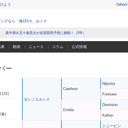
けよう
Yahoo
ングなら「毎日5％」おトク
真中満＆五十嵐亮太が佐賀競馬予想に挑戦！（PR）
結果
動画
ニュース
コラム
公式情報
バー
Nijinsky
Caerleon
月12日
Foreseer
ゼンノエルシド
Dominion
Embla
栗東)
Kaftan
トニービン