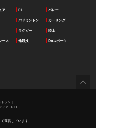
ュア
F1
バレー
バドミントン
カーリング
ラグビー
陸上
レース
他競技
Doスポーツ
ストラン
ィア TRILL
力して運営しています。