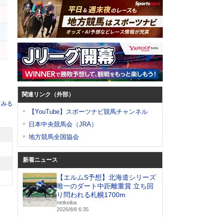
ー
ツ
ト
関連リンク（外部）
てみる
【YouTube】スポーツナビ競馬チャンネル
日本中央競馬会（JRA）
地方競馬全国協会
新着ニュース
【エルムS予想】北海道シリーズ
唯一のダート中距離重賞 立ち回
り問われる札幌1700m
netkeiba
2026/8/8 6:35