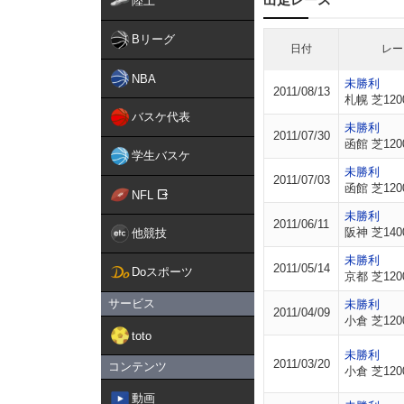
陸上
Bリーグ
日付
レー
NBA
未勝利
2011/08/13
札幌 芝120
バスケ代表
未勝利
2011/07/30
函館 芝120
学生バスケ
未勝利
2011/07/03
函館 芝120
NFL
未勝利
2011/06/11
阪神 芝140
他競技
未勝利
2011/05/14
Doスポーツ
京都 芝120
サービス
未勝利
2011/04/09
小倉 芝120
toto
未勝利
2011/03/20
コンテンツ
小倉 芝120
動画