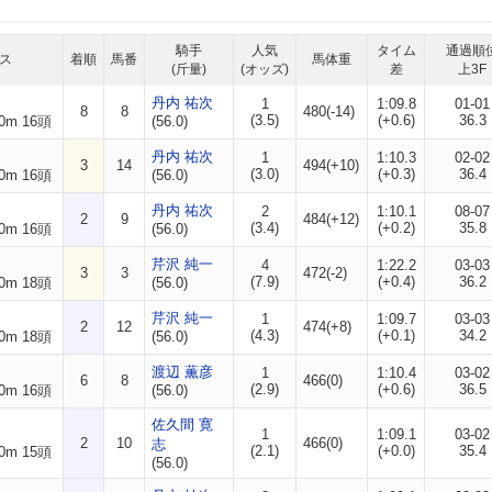
騎手
人気
タイム
通過順
ス
着順
馬番
馬体重
(斤量)
(オッズ)
差
上3F
丹内 祐次
1
1:09.8
01-01
8
8
480(-14)
(3.5)
(+0.6)
36.3
0m 16頭
(56.0)
丹内 祐次
1
1:10.3
02-02
3
14
494(+10)
(3.0)
(+0.3)
36.4
0m 16頭
(56.0)
丹内 祐次
2
1:10.1
08-07
2
9
484(+12)
(3.4)
(+0.2)
35.8
0m 16頭
(56.0)
芹沢 純一
4
1:22.2
03-03
3
3
472(-2)
(7.9)
(+0.4)
36.2
0m 18頭
(56.0)
芹沢 純一
1
1:09.7
03-03
2
12
474(+8)
(4.3)
(+0.1)
34.2
0m 18頭
(56.0)
渡辺 薫彦
1
1:10.4
03-02
6
8
466(0)
(2.9)
(+0.6)
36.5
0m 16頭
(56.0)
佐久間 寛
1
1:09.1
03-02
2
10
466(0)
志
(2.1)
(+0.0)
35.4
0m 15頭
(56.0)