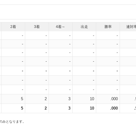
2着
3着
4着～
出走
勝率
連対
-
-
-
-
-
-
-
-
-
-
-
-
-
-
-
-
-
-
-
-
-
-
-
-
-
-
-
-
-
-
-
-
-
-
-
5
2
3
10
.000
5
2
3
10
.000
スのみとなります。