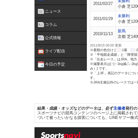
未勝利
2011/02/27
小倉 芝120
ニュース
未勝利
2011/01/29
小倉 芝120
コラム
新馬
2010/11/13
京都 芝140
公式情報
2011/8/15 00:00 更新
※着順の色分け [
:1着
ライブ配信
※「平地競走成績」と「障害競
※「出走レース」はJRA、地
今日の予定
※減量表示は[
:1kg減
:2k
み）] です。
※「上3F」表記のデータについ
す。
※JRA主催以外のレースでは
結果・成績・オッズなどのデータは、必ず
主催者
発行の
スポーツナビの競馬コンテンツのページ上に掲載されて
づいて被ったいかなる損害についても、LINEヤフー株