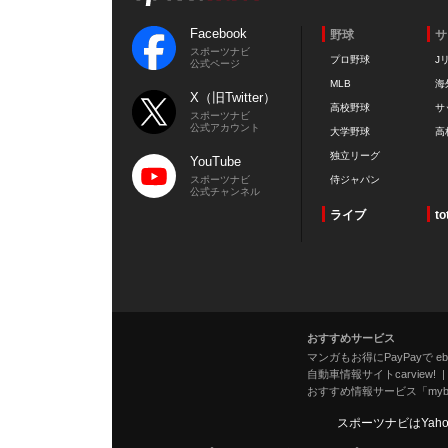
Facebook
野球
サ
スポーツナビ
プロ野球
J
公式ページ
MLB
海
X（旧Twitter）
高校野球
サ
スポーツナビ
公式アカウント
大学野球
高
独立リーグ
YouTube
スポーツナビ
侍ジャパン
公式チャンネル
ライブ
to
おすすめサービス
マンガもお得にPayPayで eboo
自動車情報サイトcarview!
おすすめ情報サービス「mybe
スポーツナビはYah