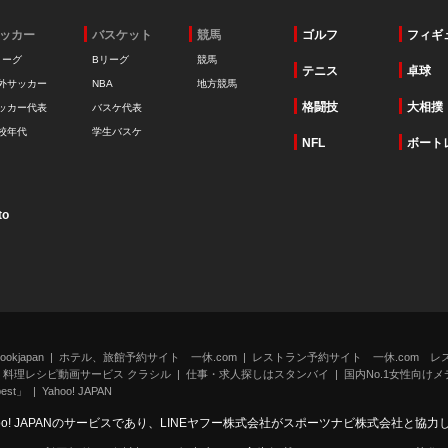
ッカー
バスケット
競馬
ゴルフ
フィギ
リーグ
Bリーグ
競馬
テニス
卓球
外サッカー
NBA
地方競馬
格闘技
大相撲
ッカー代表
バスケ代表
校年代
学生バスケ
NFL
ボート
to
kjapan
ホテル、旅館予約サイト 一休.com
レストラン予約サイト 一休.com レ
料理レシピ動画サービス クラシル
仕事・求人探しはスタンバイ
国内No.1女性向けメデ
st」
Yahoo! JAPAN
oo! JAPANのサービスであり、LINEヤフー株式会社がスポーツナビ株式会社と協