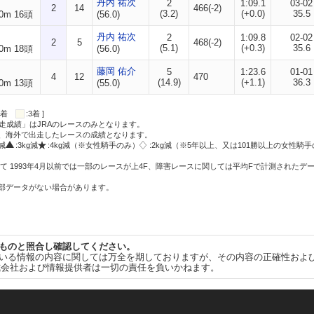
丹内 祐次
2
1:09.1
03-02
2
14
466(-2)
(3.2)
(+0.0)
35.5
0m 16頭
(56.0)
丹内 祐次
2
1:09.8
02-02
2
5
468(-2)
(5.1)
(+0.3)
35.6
0m 18頭
(56.0)
藤岡 佑介
5
1:23.6
01-01
4
12
470
(14.9)
(+1.1)
36.3
0m 13頭
(55.0)
:2着
:3着 ]
走成績」はJRAのレースのみとなります。
方、海外で出走したレースの成績となります。
g減
:3kg減
:4kg減（※女性騎手のみ）
:2kg減（※5年以上、又は101勝以上の女性騎手
て 1993年4月以前では一部のレースが上4F、障害レースに関しては平均Fで計測されたデ
一部データがない場合があります。
ものと照合し確認してください。
いる情報の内容に関しては万全を期しておりますが、その内容の正確性およ
式会社および情報提供者は一切の責任を負いかねます。