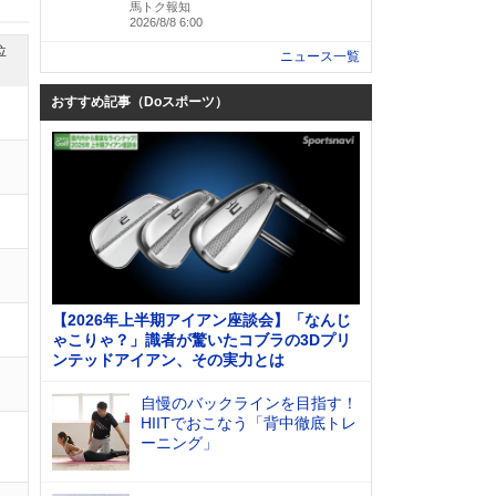
馬トク報知
2026/8/8 6:00
位
ニュース一覧
おすすめ記事（Doスポーツ）
【2026年上半期アイアン座談会】「なんじ
ゃこりゃ？」識者が驚いたコブラの3Dプリ
ンテッドアイアン、その実力とは
自慢のバックラインを目指す！
HIITでおこなう「背中徹底トレ
ーニング」