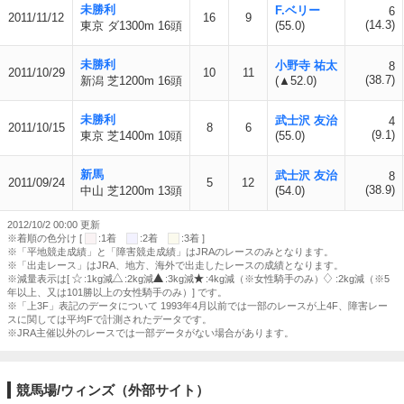
未勝利
F.ベリー
6
2011/11/12
16
9
(14.3)
東京 ダ1300m 16頭
(55.0)
未勝利
小野寺 祐太
8
2011/10/29
10
11
(38.7)
新潟 芝1200m 16頭
(▲52.0)
未勝利
武士沢 友治
4
2011/10/15
8
6
(9.1)
東京 芝1400m 10頭
(55.0)
新馬
武士沢 友治
8
2011/09/24
5
12
(38.9)
中山 芝1200m 13頭
(54.0)
2012/10/2 00:00 更新
※着順の色分け [
:1着
:2着
:3着 ]
※「平地競走成績」と「障害競走成績」はJRAのレースのみとなります。
※「出走レース」はJRA、地方、海外で出走したレースの成績となります。
※減量表示は[
:1kg減
:2kg減
:3kg減
:4kg減（※女性騎手のみ）
:2kg減（※5
年以上、又は101勝以上の女性騎手のみ）] です。
※「上3F」表記のデータについて 1993年4月以前では一部のレースが上4F、障害レー
スに関しては平均Fで計測されたデータです。
※JRA主催以外のレースでは一部データがない場合があります。
競馬場/ウィンズ（外部サイト）