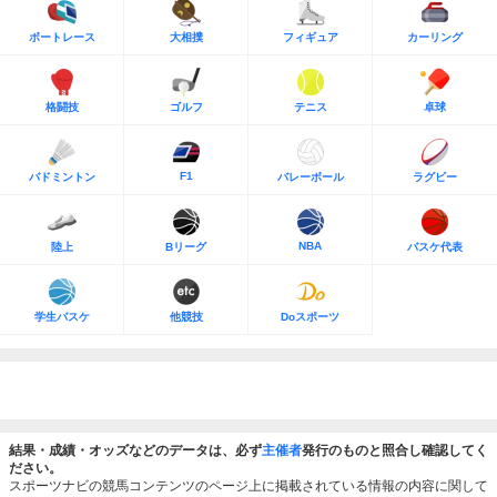
ボートレース
大相撲
フィギュア
カーリング
格闘技
ゴルフ
テニス
卓球
F1
バドミントン
バレーボール
ラグビー
NBA
陸上
Bリーグ
バスケ代表
学生バスケ
他競技
Doスポーツ
結果・成績・オッズなどのデータは、必ず
主催者
発行のものと照合し確認してく
ださい。
スポーツナビの競馬コンテンツのページ上に掲載されている情報の内容に関して