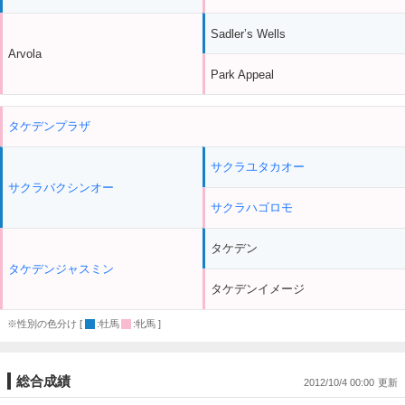
Sadler’s Wells
Arvola
Park Appeal
タケデンプラザ
サクラユタカオー
サクラバクシンオー
サクラハゴロモ
タケデン
タケデンジャスミン
タケデンイメージ
※性別の色分け [
:牡馬
:牝馬 ]
総合成績
2012/10/4 00:00