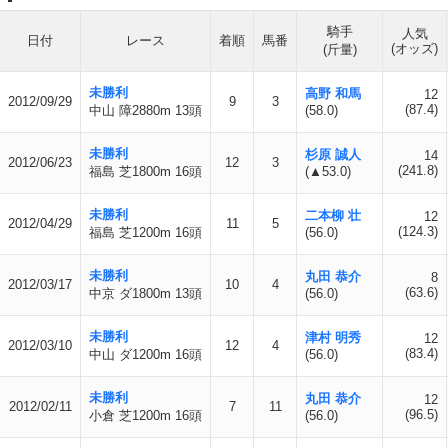
騎手
人気
日付
レース
着順
馬番
(オッズ)
(斤量)
未勝利
高野 和馬
12
2012/09/29
9
3
(87.4)
中山 障2880m 13頭
(58.0)
未勝利
杉原 誠人
14
2012/06/23
12
3
(241.8)
福島 芝1800m 16頭
(▲53.0)
未勝利
二本柳 壮
12
2012/04/29
11
5
(124.3)
福島 芝1200m 16頭
(56.0)
未勝利
丸田 恭介
8
2012/03/17
10
4
(63.6)
中京 ダ1800m 13頭
(56.0)
未勝利
津村 明秀
12
2012/03/10
12
4
(83.4)
中山 ダ1200m 16頭
(56.0)
未勝利
丸田 恭介
12
2012/02/11
7
11
(96.5)
小倉 芝1200m 16頭
(56.0)