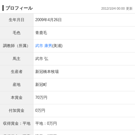
プロフィール
2012/10/4 00:00
生年月日
2009年4月26日
毛色
青鹿毛
調教師（所属）
武市 康男
(美浦)
馬主
武市 弘
生産者
新冠橋本牧場
産地
新冠町
本賞金
70万円
付加賞金
0万円
収得賞金：平地
平地：0万円