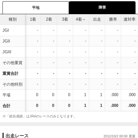
障害
平地
種別
1着
2着
3着
4着～
出走
勝率
連対率
-
-
-
-
-
-
-
JGI
-
-
-
-
-
-
-
JGII
-
-
-
-
-
-
-
JGIII
-
-
-
-
-
-
-
その他重賞
-
-
-
-
-
-
-
重賞合計
-
-
-
-
-
-
-
その他特別
0
0
0
1
1
.000
.000
平場
0
0
0
1
1
.000
.000
合計
※「総合成績」はJRAのレースのみとなります。
出走レース
2012/10/2 00:00