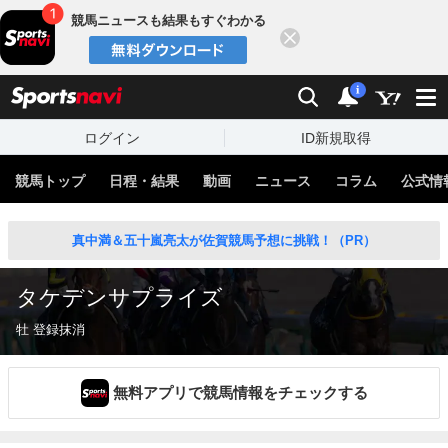
競馬ニュースも結果もすぐわかる
閉じる
スポーツナビ
検索
通知
i
ログイン
ID新規取得
競馬トップ
日程・結果
動画
ニュース
コラム
公式情
真中満＆五十嵐亮太が佐賀競馬予想に挑戦！（PR）
タケデンサプライズ
牡 登録抹消
無料アプリで競馬情報をチェックする