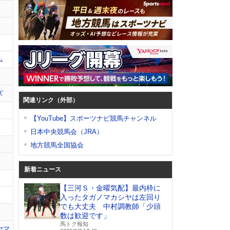
ム
ズ
関連リンク（外部）
【YouTube】スポーツナビ競馬チャンネル
日本中央競馬会（JRA）
地方競馬全国協会
新着ニュース
【三河Ｓ・金曜気配】最内枠に
入ったタガノマカシヤは左回り
でも大丈夫 中村調教師「少頭
数は歓迎です」
馬トク報知
ヤマ