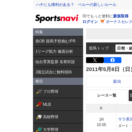
ハチにも権利がある？ ペルーの新しいルール
IDでもっと便利に
新規取得
ログイン
ボーナスセレク
特集
燕OB 競馬予想挑む/PR
競馬トップ
日程・
Jリーグ戦力 徹底分析
仙台育英監督 名将対談
2011年5月8日（日
J国立試合に無料招待
種目
新潟
プロ野球
レース一覧
MLB
R
高校野球
サラ系
1R
10:05
ダート・
大学野球