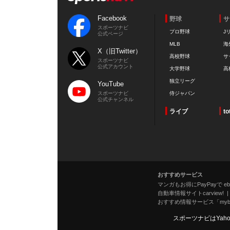
Facebook
野球
サ
スポーツナビ
プロ野球
J
公式ページ
MLB
海
X（旧Twitter）
高校野球
サ
スポーツナビ
公式アカウント
大学野球
高
独立リーグ
YouTube
スポーツナビ
侍ジャパン
公式チャンネル
ライブ
to
おすすめサービス
マンガもお得にPayPayで eboo
自動車情報サイトcarview!
おすすめ情報サービス「mybe
スポーツナビはYah