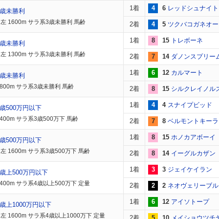
1着
4
6
レッドシュナイト
3歳未勝利
左 1600m サラ系3歳未勝利 馬齢
2着
4
5
ツクバコガネオー
1着
8
15
トレボーネ
3歳未勝利
左 1300m サラ系3歳未勝利 馬齢
2着
7
14
ダノンスプリー
1着
6
12
カルマート
3歳未勝利
1800m サラ系3歳未勝利 馬齢
2着
8
15
シルクレイノル
1着
4
4
スナイプビッド
歳500万円以下
400m サラ系3歳500万下 馬齢
2着
7
8
ベルモントキーラ
1着
8
15
ホノカアボーイ
歳500万円以下
 1600m サラ系3歳500万下 馬齢
2着
8
14
イーグルカザン
1着
3
3
ジェイケイラン
歳上500万円以下
400m サラ系4歳以上500万下 定量
2着
2
2
ネオヴェリーブル
1着
6
12
アイソトープ
歳上1000万円以下
 1600m サラ系4歳以上1000万下 定量
2着
5
10
メイショウツチ