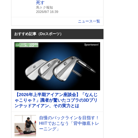
死す
馬トク報知
2026/8/7 16:39
ニュース一覧
おすすめ記事（Doスポーツ）
【2026年上半期アイアン座談会】「なんじ
ゃこりゃ？」識者が驚いたコブラの3Dプリ
ンテッドアイアン、その実力とは
自慢のバックラインを目指す！
HIITでおこなう「背中徹底トレ
ーニング」