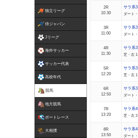
サラ系
2R
独立リーグ
10:30
ダート・
侍ジャパン
サラ系
3R
11:00
ダート・
Jリーグ
サラ系
4R
海外サッカー
11:30
芝・左 
サッカー代表
サラ系3
5R
12:20
芝・左 1
高校年代
サラ系3
6R
競馬
12:50
ダート・左
地方競馬
サラ系4
7R
13:20
芝・左 2
ボートレース
サラ系4
8R
大相撲
13:50
ダート・左