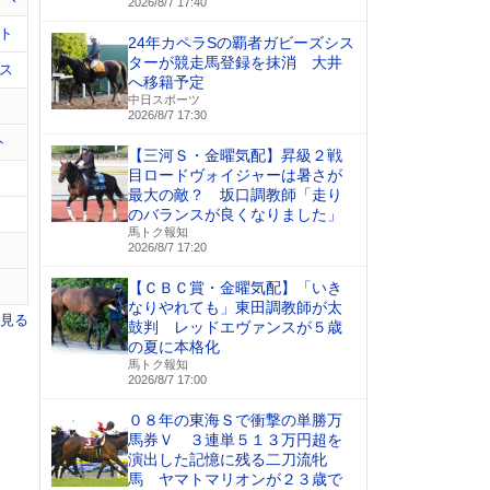
2026/8/7 17:40
ト
24年カペラSの覇者ガビーズシス
ターが競走馬登録を抹消 大井
ス
へ移籍予定
中日スポーツ
2026/8/7 17:30
ト
【三河Ｓ・金曜気配】昇級２戦
目ロードヴォイジャーは暑さが
最大の敵？ 坂口調教師「走り
のバランスが良くなりました」
馬トク報知
2026/8/7 17:20
【ＣＢＣ賞・金曜気配】「いき
なりやれても」東田調教師が太
を見る
鼓判 レッドエヴァンスが５歳
の夏に本格化
馬トク報知
2026/8/7 17:00
０８年の東海Ｓで衝撃の単勝万
馬券Ｖ ３連単５１３万円超を
演出した記憶に残る二刀流牝
馬 ヤマトマリオンが２３歳で