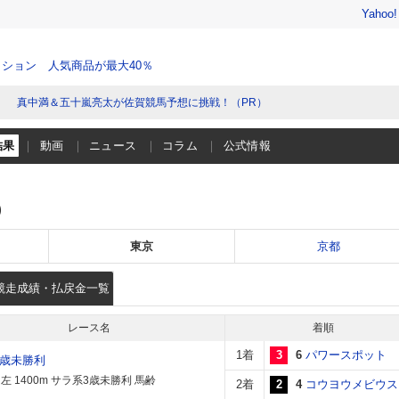
Yahoo
ション 人気商品が最大40％
真中満＆五十嵐亮太が佐賀競馬予想に挑戦！（PR）
結果
動画
ニュース
コラム
公式情報
）
東京
京都
競走成績・払戻金一覧
レース名
着順
1着
3
6
パワースポット
3歳未勝利
左 1400m サラ系3歳未勝利 馬齢
2着
2
4
コウヨウメビウス