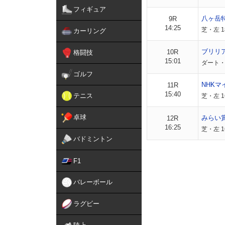
フィギュア
八ヶ岳
9R
14:25
芝・左 1
カーリング
ブリリ
10R
格闘技
15:01
ダート・
ゴルフ
NHKマ
11R
15:40
テニス
芝・左 
卓球
みらい
12R
16:25
芝・左 1
バドミントン
F1
バレーボール
ラグビー