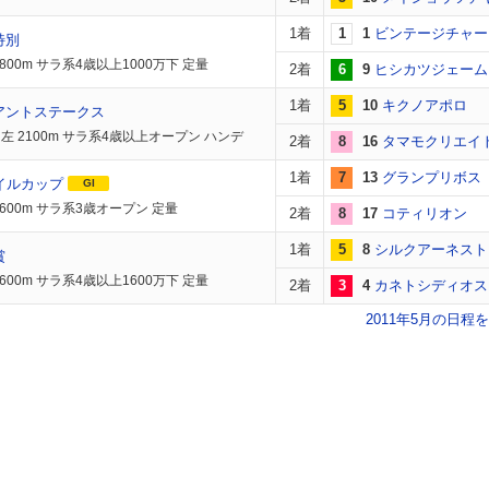
1着
1
1
ビンテージチャー
特別
800m サラ系4歳以上1000万下 定量
2着
6
9
ヒシカツジェーム
1着
5
10
キクノアポロ
アントステークス
左 2100m サラ系4歳以上オープン ハンデ
2着
8
16
タマモクリエイ
1着
7
13
グランプリボス
イルカップ
GI
1600m サラ系3歳オープン 定量
2着
8
17
コティリオン
1着
5
8
シルクアーネスト
賞
600m サラ系4歳以上1600万下 定量
2着
3
4
カネトシディオス
2011年5月の日程