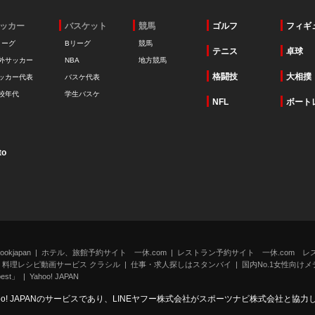
ッカー
バスケット
競馬
ゴルフ
フィギ
リーグ
Bリーグ
競馬
テニス
卓球
外サッカー
NBA
地方競馬
格闘技
大相撲
ッカー代表
バスケ代表
校年代
学生バスケ
NFL
ボート
to
kjapan
ホテル、旅館予約サイト 一休.com
レストラン予約サイト 一休.com レ
料理レシピ動画サービス クラシル
仕事・求人探しはスタンバイ
国内No.1女性向けメデ
st」
Yahoo! JAPAN
oo! JAPANのサービスであり、LINEヤフー株式会社がスポーツナビ株式会社と協