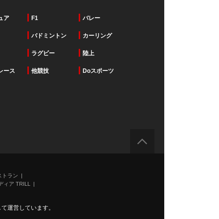
ュア
F1
バレー
バドミントン
カーリング
ラグビー
陸上
レース
他競技
Doスポーツ
ストラン
ィア TRILL
力して運営しています。