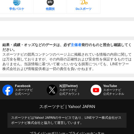
学生バスケ
他競技
Doスポーツ
結果・成績・オッズなどのデータは、必ず
主催者
発行のものと照合し確認してく
ださい。
スポーツナビの競馬コンテンツのページ上に掲載されている情報の内容に関して
は万全を期しておりますが、その内容の正確性および安全性を保証するものでは
ありません。当該情報に基づいて被ったいかなる損害についても、LINEヤフー
株式会社および情報提供者は一切の責任を負いかねます。
Facebook
X(旧Twitter)
YouTube
スポーツナビ
スポーツナビ
スポーツナビ
公式ページ
公式アカウント
公式チャンネル
スポーツナビ
Yahoo! JAPAN
スポーツナビはYahoo! JAPANのサービスであり、LINEヤフー株式会社がス
ポーツナビ株式会社と協力して運営しています。
プライバシーポリシー
プライバシーセンター