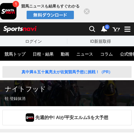
競馬ニュースも結果もすぐわかる
閉じる
スポーツナビ
検索
通知
i
ログイン
ID新規取得
競馬トップ
日程・結果
動画
ニュース
コラム
公式情
真中満＆五十嵐亮太が佐賀競馬予想に挑戦！（PR）
ナイトフッド
牡 登録抹消
先週的中! AIが平安エルムSを大予想