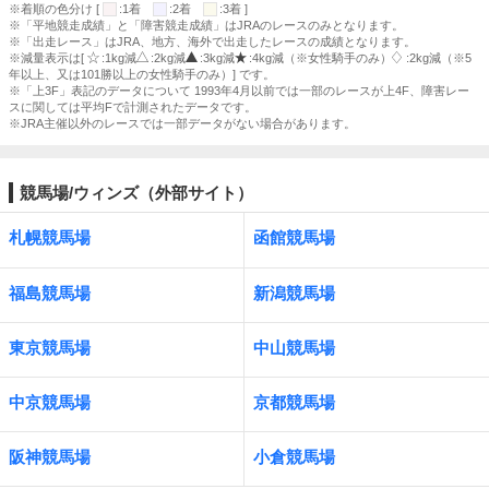
※着順の色分け [
:1着
:2着
:3着 ]
※「平地競走成績」と「障害競走成績」はJRAのレースのみとなります。
※「出走レース」はJRA、地方、海外で出走したレースの成績となります。
※減量表示は[
:1kg減
:2kg減
:3kg減
:4kg減（※女性騎手のみ）
:2kg減（※5
年以上、又は101勝以上の女性騎手のみ）] です。
※「上3F」表記のデータについて 1993年4月以前では一部のレースが上4F、障害レー
スに関しては平均Fで計測されたデータです。
※JRA主催以外のレースでは一部データがない場合があります。
競馬場/ウィンズ（外部サイト）
札幌競馬場
函館競馬場
福島競馬場
新潟競馬場
東京競馬場
中山競馬場
中京競馬場
京都競馬場
阪神競馬場
小倉競馬場