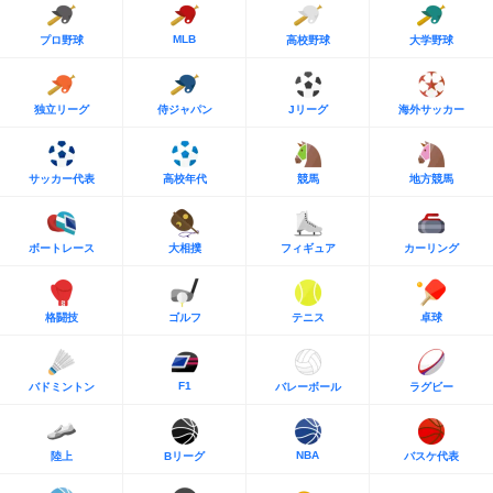
MLB
プロ野球
高校野球
大学野球
独立リーグ
侍ジャパン
Jリーグ
海外サッカー
サッカー代表
高校年代
競馬
地方競馬
ボートレース
大相撲
フィギュア
カーリング
格闘技
ゴルフ
テニス
卓球
F1
バドミントン
バレーボール
ラグビー
NBA
陸上
Bリーグ
バスケ代表