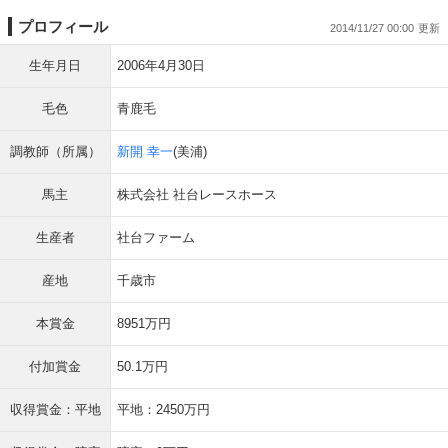
プロフィール
2014/11/27 00:00
生年月日
2006年4月30日
毛色
青鹿毛
調教師（所属）
新開 幸一
(美浦)
馬主
株式会社 社台レースホース
生産者
社台ファーム
産地
千歳市
本賞金
8951万円
付加賞金
50.1万円
収得賞金：平地
平地：2450万円