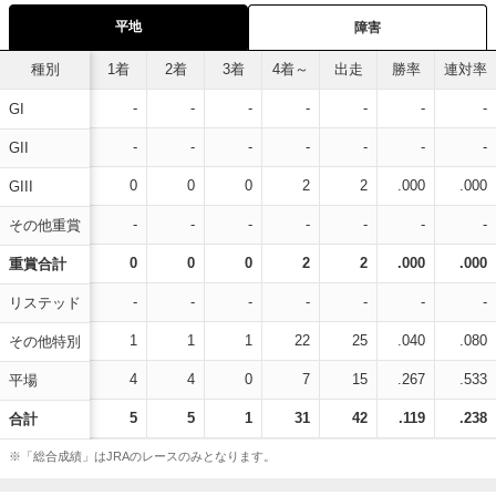
平地
障害
種別
1着
2着
3着
4着～
出走
勝率
連対率
-
-
-
-
-
-
-
GI
-
-
-
-
-
-
-
GII
0
0
0
2
2
.000
.000
GIII
-
-
-
-
-
-
-
その他重賞
0
0
0
2
2
.000
.000
重賞合計
-
-
-
-
-
-
-
リステッド
1
1
1
22
25
.040
.080
その他特別
4
4
0
7
15
.267
.533
平場
5
5
1
31
42
.119
.238
合計
※「総合成績」はJRAのレースのみとなります。