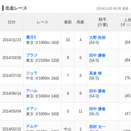
出走レース
2014/11/25 00:00
騎手
人
日付
レース
着順
馬番
(オッ
(斤量)
霜月S
大野 拓弥
2014/11/23
10
4
(64
東京 ダ1400m 16頭
(54.0)
ブラジ
田中 勝春
2014/10/26
8
6
(84
東京 ダ2100m 12頭
(54.0)
ジュラ
高倉 稜
2014/07/20
7
8
(76
中京 ダ1800m 16頭
(56.0)
アハル
田中 勝春
2014/06/14
6
8
(40
東京 ダ1600m 14頭
(54.0)
オアシ
田中 勝春
2014/05/04
5
11
(47
東京 ダ1600m 16頭
(56.0)
アルデ
西村 太一
2014/02/15
中止
1