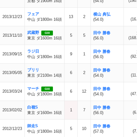
(190
京都 ダ1900m 16頭
(54.0)
フェア
横山 典弘
2013/12/23
13
2
(16
中山 ダ1800m 16頭
(54.0)
武蔵野
田中 勝春
GIII
2013/11/10
5
5
(168
東京 ダ1600m 16頭
(56.0)
ラジ日
田中 勝春
2013/09/15
9
1
(92
中山 ダ1800m 16頭
(56.0)
ブリリ
田中 勝春
2013/05/05
6
2
(11
東京 ダ2100m 14頭
(54.0)
マーチ
田中 勝春
GIII
2013/03/24
6
12
(47
中山 ダ1800m 16頭
(54.0)
白嶺S
田中 勝春
2013/02/02
1
7
(6
東京 ダ1600m 16頭
(56.0)
師走S
田中 勝春
2012/12/23
5
10
(7
中山 ダ1800m 16頭
(57.0)