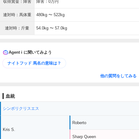
収得賞金：障害
障害：0万円
連対時：馬体重
480kg 〜 522kg
連対時：斤量
54.0kg 〜 57.0kg
Agent i に聞いてみよう
ナイトフッド 馬名の意味は？
他の質問をしてみる
血統
シンボリクリスエス
Roberto
Kris S.
Sharp Queen