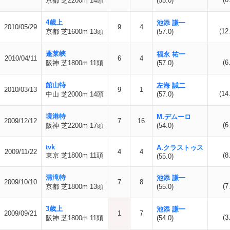
京都 芝2200m 14頭
(55.0)
4歳上
池添 謙一
2010/05/29
9
4
(12
京都 芝1600m 13頭
(57.0)
蓬莱峡
福永 祐一
2010/04/11
6
4
(6
阪神 芝1800m 11頭
(57.0)
館山特
左海 誠二
2010/03/13
9
1
(14
中山 芝2000m 14頭
(57.0)
境港特
M.デムーロ
2009/12/12
7
16
(6
阪神 芝2200m 17頭
(54.0)
tvk
A.クラストゥス
2009/11/22
4
4
東京 芝1800m 11頭
(8
(55.0)
清滝特
池添 謙一
2009/10/10
7
8
(7
京都 芝1800m 13頭
(55.0)
3歳上
池添 謙一
2009/09/21
1
7
(3
阪神 芝1800m 11頭
(54.0)