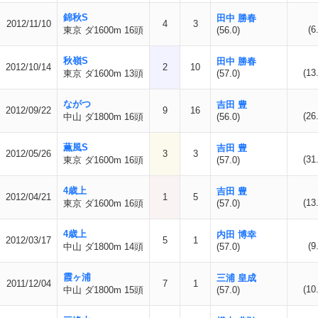
錦秋S
田中 勝春
2012/11/10
4
3
(6
東京 ダ1600m 16頭
(56.0)
秋嶺S
田中 勝春
2012/10/14
2
10
(13
東京 ダ1600m 13頭
(57.0)
ながつ
吉田 豊
2012/09/22
9
16
(26
中山 ダ1800m 16頭
(56.0)
薫風S
吉田 豊
2012/05/26
3
3
(31
東京 ダ1600m 16頭
(57.0)
4歳上
吉田 豊
2012/04/21
1
5
(13
東京 ダ1600m 16頭
(57.0)
4歳上
内田 博幸
2012/03/17
5
1
(9
中山 ダ1800m 14頭
(57.0)
霞ヶ浦
三浦 皇成
2011/12/04
7
1
(10
中山 ダ1800m 15頭
(57.0)