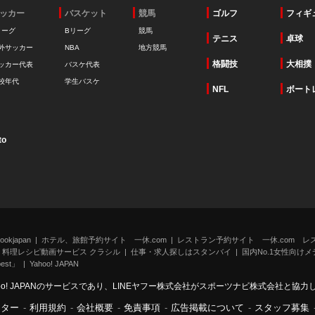
ッカー
バスケット
競馬
ゴルフ
フィギ
リーグ
Bリーグ
競馬
テニス
卓球
外サッカー
NBA
地方競馬
格闘技
大相撲
ッカー代表
バスケ代表
校年代
学生バスケ
NFL
ボート
to
kjapan
ホテル、旅館予約サイト 一休.com
レストラン予約サイト 一休.com レ
料理レシピ動画サービス クラシル
仕事・求人探しはスタンバイ
国内No.1女性向けメデ
st」
Yahoo! JAPAN
oo! JAPANのサービスであり、LINEヤフー株式会社がスポーツナビ株式会社と協
ンター
-
利用規約
-
会社概要
-
免責事項
-
広告掲載について
-
スタッフ募集