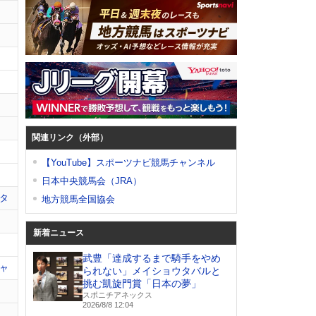
関連リンク（外部）
【YouTube】スポーツナビ競馬チャンネル
日本中央競馬会（JRA）
タ
地方競馬全国協会
新着ニュース
武豊「達成するまで騎手をやめ
ャ
られない」メイショウタバルと
挑む凱旋門賞「日本の夢」
スポニチアネックス
2026/8/8 12:04