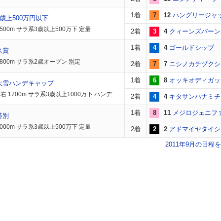
1着
7
12
ハングリージャ
歳上500万円以下
500m サラ系3歳以上500万下 定量
2着
3
4
クィーンズバーン
1着
4
4
ゴールドシップ
ス賞
1800m サラ系2歳オープン 別定
2着
7
7
ニシノカチヅクシ
1着
6
8
オッキオディガッ
大雪ハンデキャップ
右 1700m サラ系3歳以上1000万下 ハンデ
2着
4
4
キタサンハナミチ
1着
8
11
メジロジェニフ
特別
000m サラ系3歳以上500万下 定量
2着
2
2
アドマイヤタイシ
2011年9月の日程