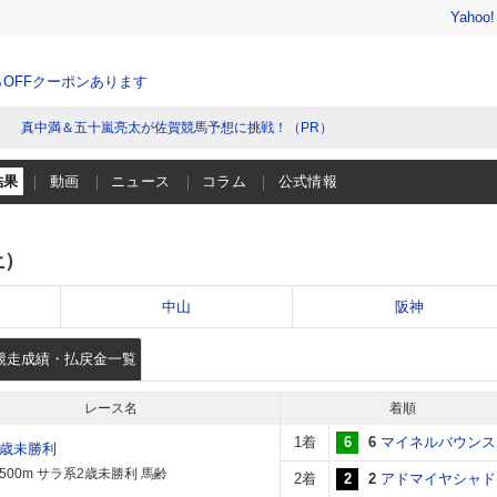
Yahoo
％OFFクーポンあります
真中満＆五十嵐亮太が佐賀競馬予想に挑戦！（PR）
結果
動画
ニュース
コラム
公式情報
土）
中山
阪神
競走成績・払戻金一覧
レース名
着順
1着
6
6
マイネルバウンス
2歳未勝利
1500m サラ系2歳未勝利 馬齢
2着
2
2
アドマイヤシャド