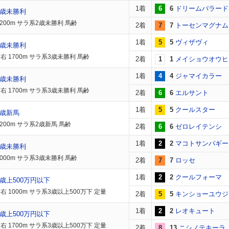
1着
6
6
ドリームバラード
2歳未勝利
1200m サラ系2歳未勝利 馬齢
2着
7
7
トーセンマグナム
1着
5
5
ヴィザヴィ
3歳未勝利
右 1700m サラ系3歳未勝利 馬齢
2着
1
1
メイショウオウヒ
1着
4
4
ジャマイカラー
3歳未勝利
右 1700m サラ系3歳未勝利 馬齢
2着
6
6
エルサント
1着
5
5
クールスター
2歳新馬
200m サラ系2歳新馬 馬齢
2着
6
6
ゼロレイテンシ
1着
2
2
マコトサンパギー
3歳未勝利
2000m サラ系3歳未勝利 馬齢
2着
7
7
ロッセ
1着
2
2
クールフォーマ
歳上500万円以下
右 1000m サラ系3歳以上500万下 定量
2着
5
5
キンショーユウジ
1着
2
2
レオキュート
歳上500万円以下
右 1700m サラ系3歳以上500万下 定量
2着
8
13
ニシノテキーラ