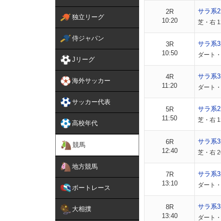
サラ系
2R
独立リーグ
10:20
芝・右 
侍ジャパン
サラ系
3R
10:50
ダート・
Jリーグ
サラ系
4R
海外サッカー
11:20
ダート・
サッカー代表
サラ系
5R
11:50
芝・右 1
高校年代
サラ系
6R
競馬
12:40
芝・右 
地方競馬
サラ系3
7R
13:10
ダート・
ボートレース
サラ系3
8R
大相撲
13:40
ダート・