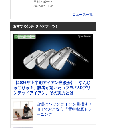
日刊スポーツ
2026/8/8 11:34
ニュース一覧
おすすめ記事（Doスポーツ）
【2026年上半期アイアン座談会】「なんじ
ゃこりゃ？」識者が驚いたコブラの3Dプリ
ンテッドアイアン、その実力とは
自慢のバックラインを目指す！
HIITでおこなう「背中徹底トレ
ーニング」