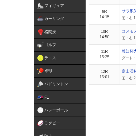
フィギュア
サラ系3
9R
14:15
芝・右 1
カーリング
コスモ
10R
格闘技
14:50
芝・右 
ゴルフ
報知杯
11R
15:25
テニス
ダート・
卓球
定山渓
12R
16:01
芝・右 2
バドミントン
F1
バレーボール
ラグビー