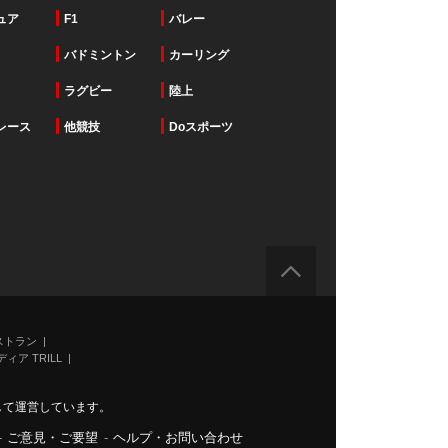
ュア
F1
バレー
バドミントン
カーリング
ラグビー
陸上
レース
他競技
Doスポーツ
ストラン
ィア TRILL
力して運営しています。
-
ご意見・ご要望
-
ヘルプ・お問い合わせ