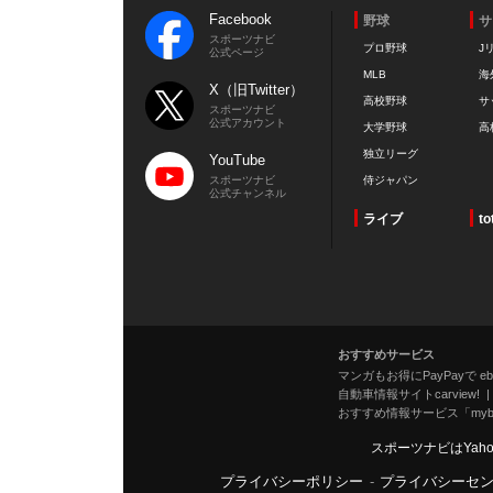
Facebook
野球
サ
スポーツナビ
プロ野球
J
公式ページ
MLB
海
X（旧Twitter）
高校野球
サ
スポーツナビ
公式アカウント
大学野球
高
独立リーグ
YouTube
スポーツナビ
侍ジャパン
公式チャンネル
ライブ
to
おすすめサービス
マンガもお得にPayPayで eboo
自動車情報サイトcarview!
おすすめ情報サービス「mybe
スポーツナビはYah
プライバシーポリシー
-
プライバシーセ