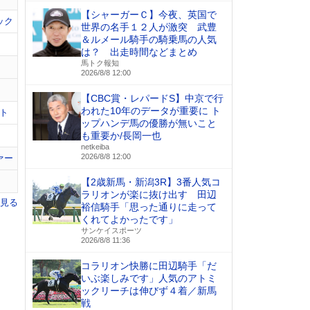
【シャーガーＣ】今夜、英国で
ック
世界の名手１２人が激突 武豊
＆ルメール騎手の騎乗馬の人気
は？ 出走時間などまとめ
馬トク報知
2026/8/8 12:00
【CBC賞・レパードS】中京で行
われた10年のデータが重要に ト
ト
ップハンデ馬の優勝が無いこと
も重要か/長岡一也
netkeiba
2026/8/8 12:00
ァー
【2歳新馬・新潟3R】3番人気コ
ラリオンが楽に抜け出す 田辺
を見る
裕信騎手「思った通りに走って
くれてよかったです」
サンケイスポーツ
2026/8/8 11:36
コラリオン快勝に田辺騎手「だ
いぶ楽しみです」人気のアトミ
ックリーチは伸びず４着／新馬
戦