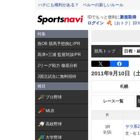
ハチにも権利がある？ ペルーの新しいルール
IDでもっと便利に
新規取得
ログイン
［おトク］10
特集
燕OB 競馬予想挑む/PR
競馬トップ
日程・
髙津×三浦 監督対談/PR
Jリーグ戦力 徹底分析
2011年9月10日（
J国立試合に無料招待
種目
札幌
プロ野球
レース一覧
MLB
R
高校野球
サラ系
1R
9:55
芝・右 
大学野球