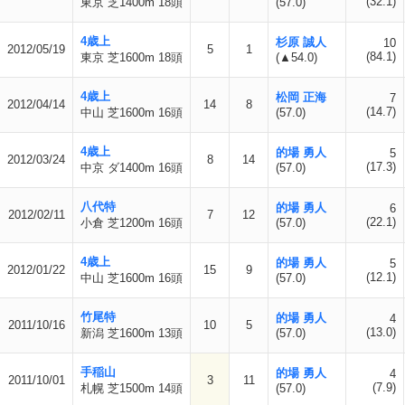
(32.1)
東京 芝1400m 18頭
(57.0)
4歳上
杉原 誠人
10
2012/05/19
5
1
(84.1)
東京 芝1600m 18頭
(▲54.0)
4歳上
松岡 正海
7
2012/04/14
14
8
(14.7)
中山 芝1600m 16頭
(57.0)
4歳上
的場 勇人
5
2012/03/24
8
14
(17.3)
中京 ダ1400m 16頭
(57.0)
八代特
的場 勇人
6
2012/02/11
7
12
(22.1)
小倉 芝1200m 16頭
(57.0)
4歳上
的場 勇人
5
2012/01/22
15
9
(12.1)
中山 芝1600m 16頭
(57.0)
竹尾特
的場 勇人
4
2011/10/16
10
5
(13.0)
新潟 芝1600m 13頭
(57.0)
手稲山
的場 勇人
4
2011/10/01
3
11
(7.9)
札幌 芝1500m 14頭
(57.0)