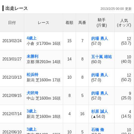
出走レース
2013/2/25 00:00
騎手
人気
日付
レース
着順
馬番
(オッズ)
(斤量)
4歳上
的場 勇人
12
2013/02/24
15
7
(53.7)
小倉 ダ1700m 16頭
(57.0)
未勝利
五十嵐 雄祐
10
2013/01/27
14
8
(40.0)
京都 障2910m 14頭
(60.0)
松浜特
的場 勇人
12
2012/10/13
10
8
(50.2)
新潟 芝1600m 17頭
(57.0)
犬吠埼
的場 勇人
9
2012/09/15
8
5
(25.0)
中山 芝1600m 16頭
(57.0)
3歳上
杉原 誠人
4
2012/07/14
4
16
(14.5)
新潟 芝1600m 18頭
(▲54.0)
3歳上
石橋 脩
10
2012/06/10
10
5