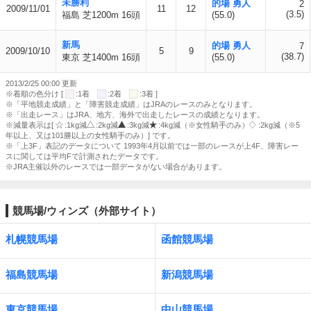
未勝利
的場 勇人
2
2009/11/01
11
12
(3.5)
福島 芝1200m 16頭
(55.0)
新馬
的場 勇人
7
2009/10/10
5
9
(38.7)
東京 芝1400m 16頭
(55.0)
2013/2/25 00:00 更新
※着順の色分け [
:1着
:2着
:3着 ]
※「平地競走成績」と「障害競走成績」はJRAのレースのみとなります。
※「出走レース」はJRA、地方、海外で出走したレースの成績となります。
※減量表示は[
:1kg減
:2kg減
:3kg減
:4kg減（※女性騎手のみ）
:2kg減（※5
年以上、又は101勝以上の女性騎手のみ）] です。
※「上3F」表記のデータについて 1993年4月以前では一部のレースが上4F、障害レー
スに関しては平均Fで計測されたデータです。
※JRA主催以外のレースでは一部データがない場合があります。
競馬場/ウィンズ（外部サイト）
札幌競馬場
函館競馬場
福島競馬場
新潟競馬場
東京競馬場
中山競馬場