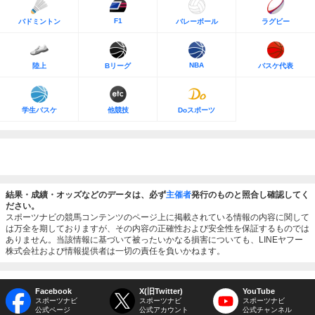
F1
バドミントン
バレーボール
ラグビー
NBA
陸上
Bリーグ
バスケ代表
学生バスケ
他競技
Doスポーツ
結果・成績・オッズなどのデータは、必ず
主催者
発行のものと照合し確認してく
ださい。
スポーツナビの競馬コンテンツのページ上に掲載されている情報の内容に関して
は万全を期しておりますが、その内容の正確性および安全性を保証するものでは
ありません。当該情報に基づいて被ったいかなる損害についても、LINEヤフー
株式会社および情報提供者は一切の責任を負いかねます。
Facebook
X(旧Twitter)
YouTube
スポーツナビ
スポーツナビ
スポーツナビ
公式ページ
公式アカウント
公式チャンネル