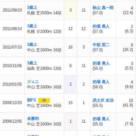
3歳上
秋山 真一郎
4
2011/09/10
3
11
(12.4)
札幌 芝1500m 14頭
(57.0)
3歳上
的場 勇人
2
2011/08/14
12
12
(6.3)
札幌 ダ1000m 12頭
(57.0)
3歳上
中舘 英二
9
2011/07/10
16
3
(26.2)
中山 芝1600m 16頭
(57.0)
3歳上
的場 勇人
3
2010/11/06
6
11
(5.5)
福島 芝1800m 13頭
(55.0)
ジュニ
的場 勇人
4
2010/01/05
2
2
(9.6)
中山 芝1600m 16頭
(56.0)
朝FS
武士沢 友治
10
GI
2009/12/20
15
1
(41.8)
中山 芝1600m 16頭
(55.0)
未勝利
的場 勇人
4
2009/12/05
1
11
(7.4)
中山 芝1600m 16頭
(55.0)