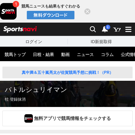
競馬ニュースも結果もすぐわかる
閉じる
スポーツナビ
検索
通知
i
ログイン
ID新規取得
競馬トップ
日程・結果
動画
ニュース
コラム
公式情
真中満＆五十嵐亮太が佐賀競馬予想に挑戦！（PR）
バトルシュリイマン
牡 登録抹消
無料アプリで競馬情報をチェックする