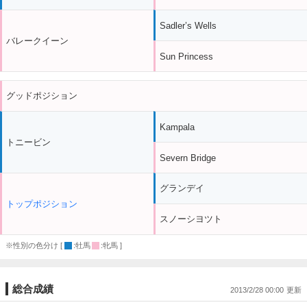
Sadler’s Wells
バレークイーン
Sun Princess
グッドポジション
Kampala
トニービン
Severn Bridge
グランデイ
トップポジション
スノーシヨツト
※性別の色分け [
:牡馬
:牝馬 ]
総合成績
2013/2/28 00:00