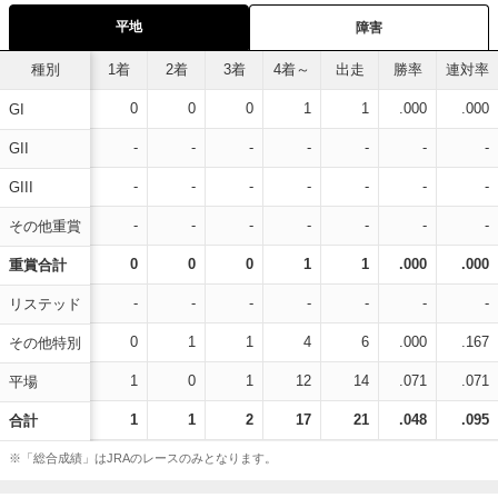
平地
障害
種別
1着
2着
3着
4着～
出走
勝率
連対率
0
0
0
1
1
.000
.000
GI
-
-
-
-
-
-
-
GII
-
-
-
-
-
-
-
GIII
-
-
-
-
-
-
-
その他重賞
0
0
0
1
1
.000
.000
重賞合計
-
-
-
-
-
-
-
リステッド
0
1
1
4
6
.000
.167
その他特別
1
0
1
12
14
.071
.071
平場
1
1
2
17
21
.048
.095
合計
※「総合成績」はJRAのレースのみとなります。