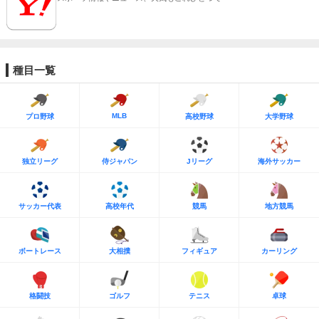
種目一覧
MLB
プロ野球
高校野球
大学野球
独立リーグ
侍ジャパン
Jリーグ
海外サッカー
サッカー代表
高校年代
競馬
地方競馬
ボートレース
大相撲
フィギュア
カーリング
格闘技
ゴルフ
テニス
卓球