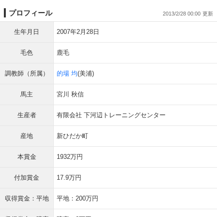
プロフィール
2013/2/28 00:00
生年月日
2007年2月28日
毛色
鹿毛
調教師（所属）
的場 均
(美浦)
馬主
宮川 秋信
生産者
有限会社 下河辺トレーニングセンター
産地
新ひだか町
本賞金
1932万円
付加賞金
17.9万円
収得賞金：平地
平地：200万円